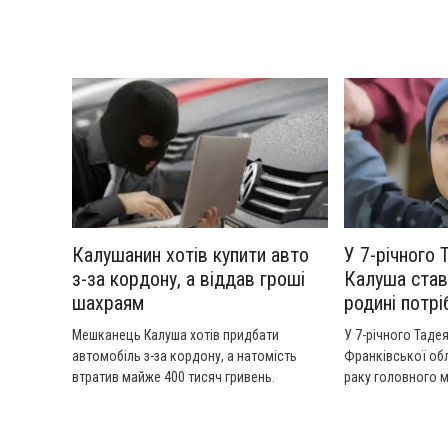
міжнародного ав
інформацією про
цифрові платфор
таких доходів.
Калушанин хотів купити авто
У 7-річного 
з-за кордону, а віддав гроші
Калуша став
шахраям
родині потр
Мешканець Калуша хотів придбати
У 7-річного Тадея
автомобіль з-за кордону, а натомість
Франківської об
втратив майже 400 тисяч гривень.
раку головного м
повторна операці
хлопчика благає 
фінансову підтри