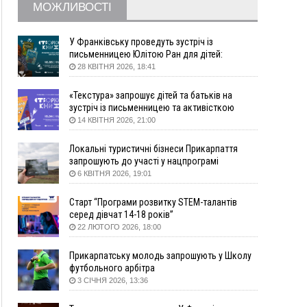
житло
МОЖЛИВОСТІ
16:48
Де безпечно купатися на Прикарпатті?
ВІДЕО
16:20
У Франківську дружина загиблого воїна
У Франківську проведуть зустріч із
створила організацію «КОД 7'Я», аби
письменницею Юлітою Ран для дітей:
підтримувати військових та їхні сім'ї
говоритимуть про серію книг про Мавку
28 КВІТНЯ 2026, 18:41
15:57
У Коломиї на одній з вулиць встановлять
комплекс автоматичної фіксації швидкості
«Текстура» запрошує дітей та батьків на
зустріч із письменницею та активісткою
15:29
Війна забрала життя трьох воїнів з
Анною Повх
14 КВІТНЯ 2026, 21:00
Прикарпаття
15:00
На Закарпатті викрили масштабну схему
Локальні туристичні бізнеси Прикарпаття
незаконного виключення
запрошують до участі у нацпрограмі
військовозобов’язаних з обліку
«Подорож до себе»
6 КВІТНЯ 2026, 19:01
14:31
«Багато питань буде знято». На громадських
слуханнях в Яремче обговорили, як вирішити
Старт “Програми розвитку STEM-талантів
питання джипінгу в Карпатах
серед дівчат 14-18 років”
22 ЛЮТОГО 2026, 18:00
13:54
5 «тихих» хвороб, які виявляє профілактичне
обстеження
Прикарпатську молодь запрошують у Школу
13:30
На Надрічній тривають останні
ФОТО
футбольного арбітра
приготування до нового руху
3 СІЧНЯ 2026, 13:36
12:57
У Франківську зафіксували найбільшу спеку за