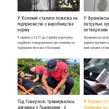
У Коломиї сталася пожежа на
У Франківськ
підприємстві з виробництва
патрульні зу
корму
нетверезим 
9 червня о 13:21 до Служби порятунку
Франківські патр
надійшло повідомлення про пожежу на
адміністративні м
підприємстві в місті Коломия.
мав ознаки сп’ян
Під Говерлою травмувалась
В Україні го
дівчинка з Львівщини - її
покарань за