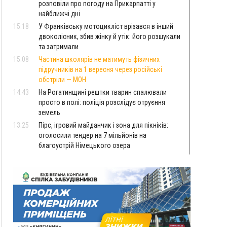
розповіли про погоду на Прикарпатті у
найближчі дні
15:18
У Франківську мотоцикліст врізався в інший
двоколісник, збив жінку й утік: його розшукали
та затримали
15:08
Частина школярів не матимуть фізичних
підручників на 1 вересня через російські
обстріли — МОН
14:43
На Рогатинщині рештки тварин спалювали
просто в полі: поліція розслідує отруєння
земель
13:25
Пірс, ігровий майданчик і зона для пікніків:
оголосили тендер на 7 мільйонів на
благоустрій Німецького озера
12:14
У Калуші на озері в міському парку масово
загинули качки та риба
11:18
Майстра лісу з Верховинщини оштрафували на
600 тисяч за переправлення чоловіків до
Румунії
10:49
На Прикарпатті через негоду сталися аварійні
вимкнення світла