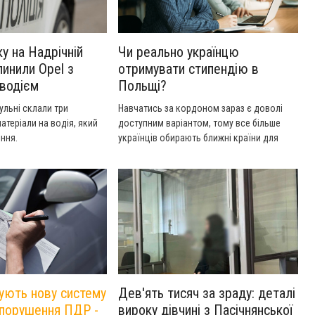
у на Надрічній
Чи реально українцю
пинили Opel з
отримувати стипендію в
водієм
Польщі?
ульні склали три
Навчатись за кордоном зараз є доволі
атеріали на водія, який
доступним варіантом, тому все більше
іння.
українців обирають ближні країни для
отримання освіти. Причинами такого
рішення в основному стають висока
якість освіти та більше можливостей
фінансової підтримки студентів.
тують нову систему
Дев'ять тисяч за зраду: деталі
 порушення ПДР -
вироку дівчині з Пасічнянської