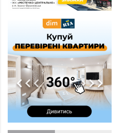
10:43
За змову на тендері для Долинської лікарні
двох підприємців оштрафували на 272 тисячі
гривень
10:09
Яремчанський суд виніс вирок чоловіку, який
у Буковелі вкрав із супермаркету пляшку віскі
за 8,5 тисяч
09:53
В урочищі біля Галича археологи відкопали
давньоруську вагову гирку XII–XIII століть
09:39
У Франківську медики провели серію
складних операцій на аорті
07 Серпня
22:22
У Богородчанах на "зебрі" водій Audi
ФОТО
наїхав на хлопчика з велосипедом
21:01
Загальна площа всіх книгарень України - трохи
більше ніж 6 футбольних полів
20:47
На "зебрі" у Франківську два мотоциклісти
збили жінку
18:55
Прикарпаття серед лідерів за будівництвом
новобудов і рекордсмен за зростанням цін на