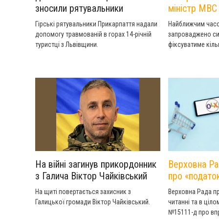
зносили рятувальники
міністр МВС
Гірські рятувальники Прикарпаття надали
Найближчим часо
допомогу травмованій в горах 14-річній
запроваджено си
туристці з Львівщини.
фіксуватиме кіль
правил дорожньо
На війні загинув прикордонник
Верховна Ра
з Галича Віктор Чайківський
про «подато
На щиті повертається захисник з
Верховна Рада п
Галицької громади Віктор Чайківський.
читанні та в ціл
№15111-д про в