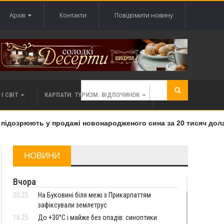
Архів
Контакти
Повідомити новину
І СВІТ
КАРПАТИ. ТУРИЗМ. ВІДПОЧИНОК
дозрюють у продажі новонародженого сина за 20 тисяч доларів
НОВИНИ
Вчора
20:25
На Буковині біля межі з Прикарпаттям
зафіксували землетрус
16:25
До +30°C і майже без опадів: синоптики