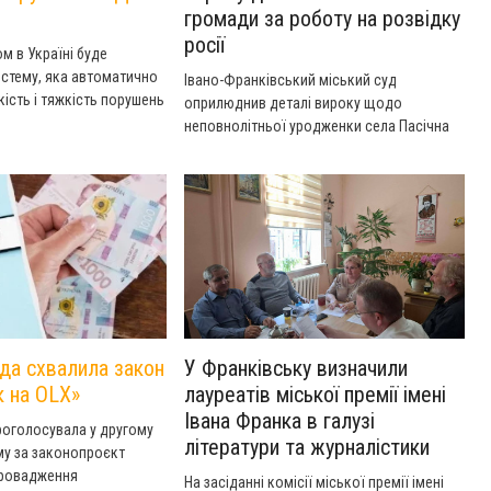
громади за роботу на розвідку
росії
м в Україні буде
стему, яка автоматично
Івано-Франківський міський суд
кість і тяжкість порушень
оприлюднив деталі вироку щодо
го руху.
неповнолітньої уродженки села Пасічна
Надвірнянського району Діани Герби.
Дівчина пішла на співпрацю з російськими
спецслужбами та, згідно з документом,
встигла отримати за свої послуги 9 846
гривень.
да схвалила закон
У Франківську визначили
к на OLX»
лауреатів міської премії імені
Івана Франка в галузі
роголосувала у другому
літератури та журналістики
ому за законопроєкт
провадження
На засіданні комісії міської премії імені