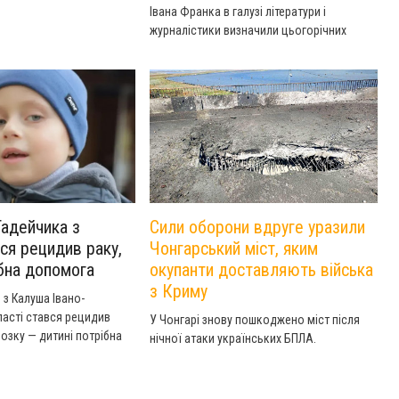
томатичного обміну
Івана Франка в галузі літератури і
 доходи, отримані через
журналістики визначили цьогорічних
ми, та оподаткування
лауреатів.
Тадейчика з
Сили оборони вдруге уразили
ся рецидив раку,
Чонгарський міст, яким
ібна допомога
окупанти доставляють війська
з Криму
 з Калуша Івано-
ласті стався рецидив
У Чонгарі знову пошкоджено міст після
озку — дитині потрібна
нічної атаки українських БПЛА.
я та лікування. Мати
всіх небайдужих про
мку, адже від цього