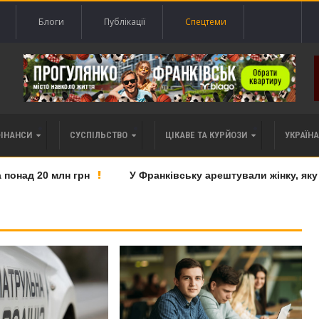
Блоги
Публікації
Спецтеми
ФІНАНСИ
СУСПІЛЬСТВО
ЦІКАВЕ ТА КУРЙОЗИ
УКРАЇНА 
ад 20 млн грн
У Франківську арештували жінку, яку пі