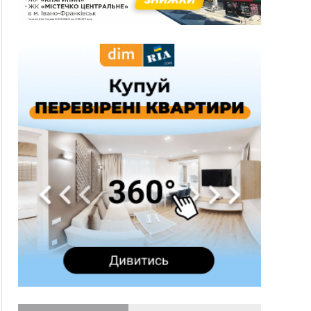
10:43
За змову на тендері для Долинської лікарні
двох підприємців оштрафували на 272 тисячі
гривень
10:09
Яремчанський суд виніс вирок чоловіку, який
у Буковелі вкрав із супермаркету пляшку віскі
за 8,5 тисяч
09:53
В урочищі біля Галича археологи відкопали
давньоруську вагову гирку XII–XIII століть
09:39
У Франківську медики провели серію
складних операцій на аорті
07 Серпня
22:22
У Богородчанах на "зебрі" водій Audi
ФОТО
наїхав на хлопчика з велосипедом
21:01
Загальна площа всіх книгарень України - трохи
більше ніж 6 футбольних полів
20:47
На "зебрі" у Франківську два мотоциклісти
збили жінку
18:55
Прикарпаття серед лідерів за будівництвом
новобудов і рекордсмен за зростанням цін на