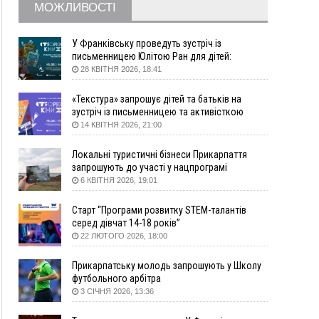
житло
МОЖЛИВОСТІ
16:48
Де безпечно купатися на Прикарпатті?
ВІДЕО
16:20
У Франківську дружина загиблого воїна
У Франківську проведуть зустріч із
створила організацію «КОД 7'Я», аби
письменницею Юлітою Ран для дітей:
підтримувати військових та їхні сім'ї
говоритимуть про серію книг про Мавку
28 КВІТНЯ 2026, 18:41
15:57
У Коломиї на одній з вулиць встановлять
комплекс автоматичної фіксації швидкості
«Текстура» запрошує дітей та батьків на
зустріч із письменницею та активісткою
15:29
Війна забрала життя трьох воїнів з
Анною Повх
14 КВІТНЯ 2026, 21:00
Прикарпаття
15:00
На Закарпатті викрили масштабну схему
Локальні туристичні бізнеси Прикарпаття
незаконного виключення
запрошують до участі у нацпрограмі
військовозобов’язаних з обліку
«Подорож до себе»
6 КВІТНЯ 2026, 19:01
14:31
«Багато питань буде знято». На громадських
слуханнях в Яремче обговорили, як вирішити
Старт “Програми розвитку STEM-талантів
питання джипінгу в Карпатах
серед дівчат 14-18 років”
22 ЛЮТОГО 2026, 18:00
13:54
5 «тихих» хвороб, які виявляє профілактичне
обстеження
Прикарпатську молодь запрошують у Школу
13:30
На Надрічній тривають останні
ФОТО
футбольного арбітра
приготування до нового руху
3 СІЧНЯ 2026, 13:36
12:57
У Франківську зафіксували найбільшу спеку за