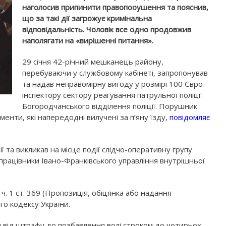
наголосив припинити правопооушення та пояснив,
що за такі дії загрожує кримінальна
відповідальність. Чоловік все одно продовжив
наполягати на «вирішенні питання».
29 січня 42-річний мешканець району,
перебуваючи у службовому кабінеті, запропонував
та надав неправомірну вигоду у розмірі 100 Євро
інспектору сектору реагування патрульної поліції
Богородчанського відділення поліції. Порушник
енти, які напередодні вилучені за п’яну їзду,
повідомляє
 та викликав на місце події слідчо-оперативну групу
и працівники Івано-Франківського управління внутрішньої
. 1 ст. 369 (Пропозиція, обіцянка або надання
го кодексу України.
ня від штрафу до позбавлення волі строком до чотирьох