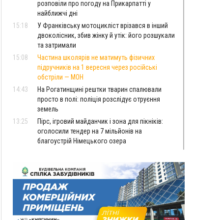
розповіли про погоду на Прикарпатті у
найближчі дні
15:18
У Франківську мотоцикліст врізався в інший
двоколісник, збив жінку й утік: його розшукали
та затримали
15:08
Частина школярів не матимуть фізичних
підручників на 1 вересня через російські
обстріли — МОН
14:43
На Рогатинщині рештки тварин спалювали
просто в полі: поліція розслідує отруєння
земель
13:25
Пірс, ігровий майданчик і зона для пікніків:
оголосили тендер на 7 мільйонів на
благоустрій Німецького озера
12:14
У Калуші на озері в міському парку масово
загинули качки та риба
11:18
Майстра лісу з Верховинщини оштрафували на
600 тисяч за переправлення чоловіків до
Румунії
10:49
На Прикарпатті через негоду сталися аварійні
вимкнення світла