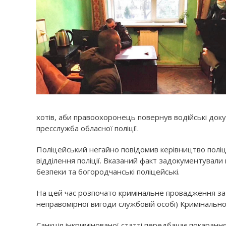
хотів, аби правоохоронець повернув водійські докум
пресслужба обласної поліції.
Поліцейський негайно повідомив керівництво поліції
відділення поліції. Вказаний факт задокументувал
безпеки та богородчанські поліцейські.
На цей час розпочато кримінальне провадження за ч
неправомірної вигоди службовій особі) Кримінально
Санкція інкримінованої статті передбачає покаран