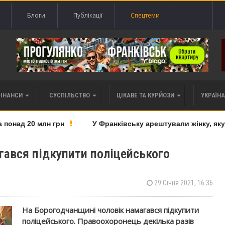
Блоги
Публікації
Спецтеми
ФІНАНСИ
СУСПІЛЬСТВО
ЦІКАВЕ ТА КУРЙОЗИ
УКРАЇНА 
над 20 млн грн
У Франківську арештували жінку, яку п
гався підкупити поліцейського
29 Січня 2021, 16:36
На Борогодчанщині чоловік намагався підкупити
поліцейського. Правоохоронець декілька разів