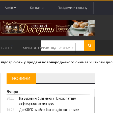
Архів
Контакти
Повідомити новину
І СВІТ
КАРПАТИ. ТУРИЗМ. ВІДПОЧИНОК
ідозрюють у продажі новонародженого сина за 20 тисяч доларі
НОВИНИ
Вчора
20:25
На Буковині біля межі з Прикарпаттям
зафіксували землетрус
16:25
До +30°C і майже без опадів: синоптики