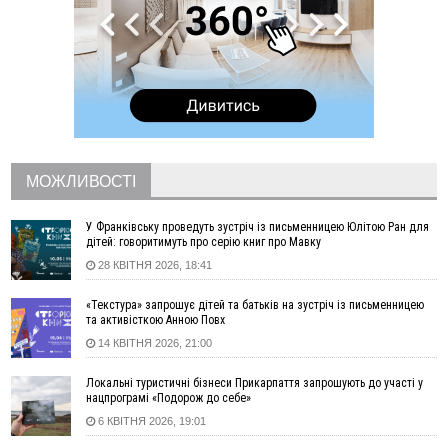
13:00
На Снятинщині спіймали чоловіка, який зливав з цистерни
у полі невідому речовину
12:29
У МОЗ змінили підхід до госпіталізації та оновили правила
роботи стаціонарів
12:07
На межі Прикарпаття і Тернопільщини невідомі засипали
русло Золотої Липи та облаштували переправу
11:44
У Франківську та Яремче зафіксували нові температурні
рекорди
МОЖЛИВОСТІ
11:17
Росія вдарила по Харкову "Бандероллю": є постраждалі,
пошкоджено цивільне підприємство
У Франківську проведуть зустріч із письменницею Юлітою Ран для
10:54
Верховний суд повернув державі 1,5 га лісу із трьома
дітей: говоритимуть про серію книг про Мавку
ставками в Івано-Франківській громаді
28 КВІТНЯ 2026, 18:41
10:10
На Каскаді замість веж планують зробити сквер з
«Текстура» запрошує дітей та батьків на зустріч із письменницею
дитмайданчиком
та активісткою Анною Повх
09:31
На Верховинщині під час пожежі будинку травмувалась
14 КВІТНЯ 2026, 21:00
жінка
09:09
35 цимбалістів на Говерлі встановили Рекорд
ВІДЕО
Локальні туристичні бізнеси Прикарпаття запрошують до участі у
України
нацпрограмі «Подорож до себе»
08:37
На Прикарпатті за пів року трапилось понад 100 ДТП через
6 КВІТНЯ 2026, 19:01
нетверезих водіїв