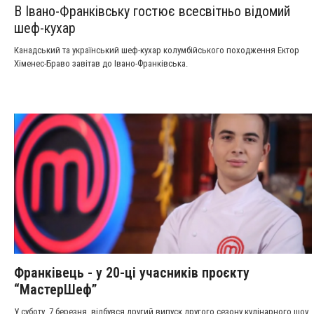
В Івано-Франківську гостює всесвітньо відомий
шеф-кухар
Канадський та український шеф-кухар колумбійського походження Ектор
Хіменес-Браво завітав до Івано-Франківська.
Франківець - у 20-ці учасників проєкту
“МастерШеф”
У суботу, 7 березня, відбувся другий випуск другого сезону кулінарного шоу