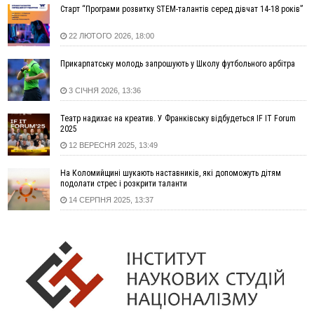
Старт “Програми розвитку STEM-талантів серед дівчат 14-18 років”
08:08
рф масовано атакувала Київ та область: 14 загиблих,
десятки постраждалих і пожежі (фото, відео)
22 ЛЮТОГО 2026, 18:00
04 Серпня
Прикарпатську молодь запрошують у Школу футбольного арбітра
19:49
«Коли я обернувся, ворог уже був у нашій траншеї»:
командир з Надвірної на псевдо «Француз»
3 СІЧНЯ 2026, 13:36
19:34
В міському озері Франківська втопився чоловік
Театр надихає на креатив. У Франківську відбудеться IF IT Forum
18:45
Є висока потреба у кількох групах крові: прикарпатців
2025
просять у серпні ставати донорами
12 ВЕРЕСНЯ 2025, 13:49
18:07
У Франківську звільнили водія маршрутки, який зневажив і
образив матір загиблого воїна
На Коломийщині шукають наставників, які допоможуть дітям
17:40
У горах на Прикарпатті з водоспаду впала жінка і загинула
подолати стрес і розкрити таланти
17:04
Пільгова іпотека без обмежень: blago розширює участь ЖК
14 СЕРПНЯ 2025, 13:37
SKYGARDEN у програмі «єОселя»
16:24
Калуський проєкт «КО-ХАТИ. Море питань» представить
Україну на архітектурній виставці у Венеції
15:35
Що посіяти у серпні? Поради для щедрого
ВІДЕО
осіннього врожаю
15:03
У Коломиї до 10 серпня частково обмежуватимуть рух
через нанесення розмітки