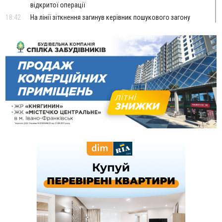
відкритої операції
18:42
На лінії зіткнення загинув керівник пошукового загону
"Плацдарм" Олексій Юков
18:11
СБС за дві доби уразили 13 енергооб'єктів на окупованих
територіях
17:20
Українці подали рекордну кількість заяв до університетів.
Які спеціальності обирають
16:43
Зарплати на Прикарпатті за місяць зросли на 10%, але до
середньої по Україні ще далеко
16:14
Франківець, який стріляв біля АЗС, вийшов під заставу та
був повторно затриманий
15:54
Прикарпатець прийшов у Пенсійний та заявив поліції про
гранату, бо йому не нарахували пенсію
14:59
У Болгарії затримали прикарпатця, який виготовляв
наркотики для міжнародного синдикату
14:47
Стефанішина отримала нову підозру. Їй обирають
запобіжний захід
14:02
«Пілот з Лондона» видурив у жительки Коломийщини
майже 64 тисячі гривень
13:13
У четвер на Прикарпатті очікується сильна спека до 39°