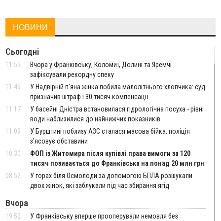
НОВИНИ
Сьогодні
11:55
Вчора у Франківську, Коломиї, Долині та Яремчі
зафіксували рекордну спеку
11:45
У Надвірній п'яна жінка побила малолітнього хлопчика: суд
призначив штраф і 30 тисяч компенсації
11:17
У басейні Дністра встановилася гідрологічна посуха - рівні
води наблизилися до найнижчих показників
11:09
У Бурштині поблизу АЗС сталася масова бійка, поліція
з'ясовує обставини
10:30
ФОП із Житомира після купівлі права вимоги за 120
тисяч позивається до Франківська на понад 20 млн грн
08:52
У горах біля Осмолоди за допомогою БПЛА розшукали
двох жінок, які заблукали під час збирання ягід
Вчора
19:52
У Франківську вперше прооперували немовля без