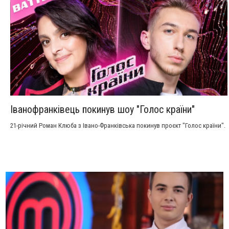
Іванофранківець покинув шоу "Голос країни"
21-річний Роман Клюба з Івано-Франківська покинув проєкт "Голос країни".