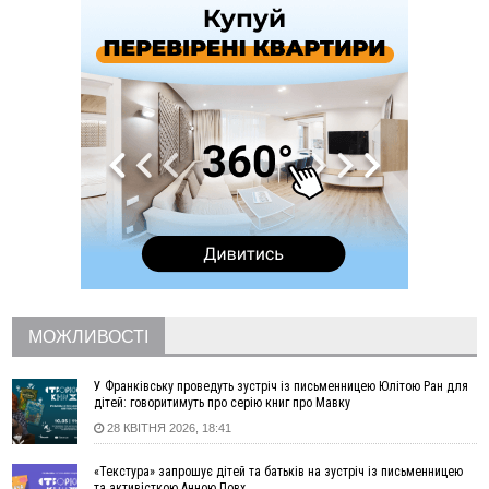
вкрав із супермаркету пляшку віскі за 8,5 тисяч
09:53
В урочищі біля Галича археологи відкопали давньоруську
вагову гирку XII–XIII століть
09:39
У Франківську медики провели серію складних операцій
на аорті
07 Серпня
22:22
У Богородчанах на "зебрі" водій Audi наїхав на
ФОТО
хлопчика з велосипедом
21:01
Загальна площа всіх книгарень України - трохи більше ніж 6
футбольних полів
20:47
На "зебрі" у Франківську два мотоциклісти збили жінку
18:55
Прикарпаття серед лідерів за будівництвом новобудов і
рекордсмен за зростанням цін на житло
МОЖЛИВОСТІ
16:48
Де безпечно купатися на Прикарпатті?
ВІДЕО
16:20
У Франківську дружина загиблого воїна створила
У Франківську проведуть зустріч із письменницею Юлітою Ран для
організацію «КОД 7'Я», аби підтримувати військових та їхні
дітей: говоритимуть про серію книг про Мавку
сім'ї
28 КВІТНЯ 2026, 18:41
15:57
У Коломиї на одній з вулиць встановлять комплекс
автоматичної фіксації швидкості
«Текстура» запрошує дітей та батьків на зустріч із письменницею
та активісткою Анною Повх