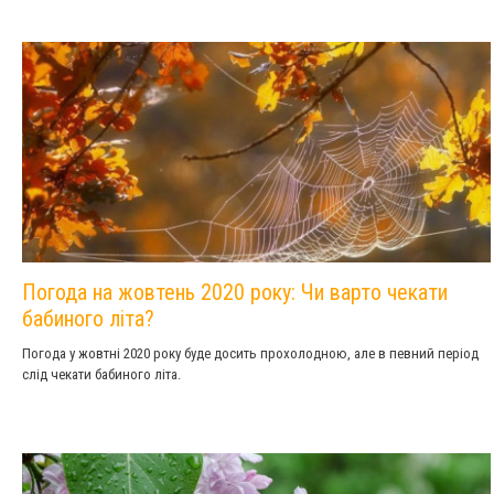
Погода на жовтень 2020 року: Чи варто чекати
бабиного літа?
Погода у жовтні 2020 року буде досить прохолодною, але в певний період
слід чекати бабиного літа.