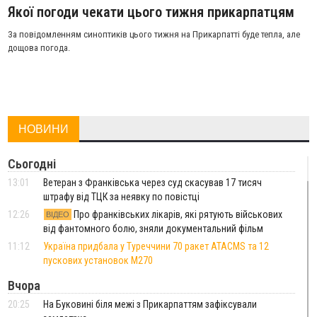
Якої погоди чекати цього тижня прикарпатцям
За повідомленням синоптиків цього тижня на Прикарпатті буде тепла, але
дощова погода.
НОВИНИ
Сьогодні
13:01
Ветеран з Франківська через суд скасував 17 тисяч
штрафу від ТЦК за неявку по повістці
12:26
Про франківських лікарів, які рятують військових
ВІДЕО
від фантомного болю, зняли документальний фільм
11:12
Україна придбала у Туреччини 70 ракет ATACMS та 12
пускових установок M270
Вчора
20:25
На Буковині біля межі з Прикарпаттям зафіксували