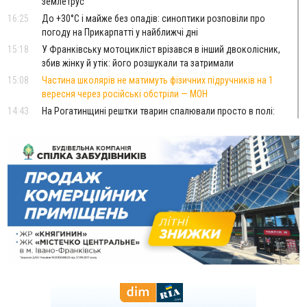
землетрус
16:25
До +30°C і майже без опадів: синоптики розповіли про
погоду на Прикарпатті у найближчі дні
15:18
У Франківську мотоцикліст врізався в інший двоколісник,
збив жінку й утік: його розшукали та затримали
15:08
Частина школярів не матимуть фізичних підручників на 1
вересня через російські обстріли — МОН
14:43
На Рогатинщині рештки тварин спалювали просто в полі:
поліція розслідує отруєння земель
13:25
Пірс, ігровий майданчик і зона для пікніків: оголосили
тендер на 7 мільйонів на благоустрій Німецького озера
12:14
У Калуші на озері в міському парку масово загинули
качки та риба
11:18
Майстра лісу з Верховинщини оштрафували на 600 тисяч за
переправлення чоловіків до Румунії
10:49
На Прикарпатті через негоду сталися аварійні вимкнення
світла
10:43
За змову на тендері для Долинської лікарні двох
підприємців оштрафували на 272 тисячі гривень
10:09
Яремчанський суд виніс вирок чоловіку, який у Буковелі