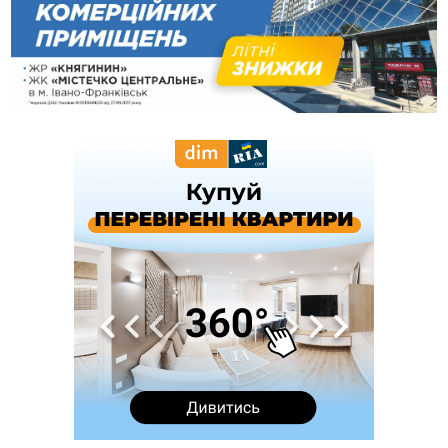
Яремче обговорили, як вирішити питання джипінгу в
Карпатах
13:54
5 «тихих» хвороб, які виявляє профілактичне обстеження
13:30
На Надрічній тривають останні приготування до
ФОТО
нового руху
12:57
У Франківську зафіксували найбільшу спеку за всю історію
спостережень
12:24
Лікування наркоманії Київ: чому важливо розпочати
терапію якомога раніше
12:00
Франківця, який у Косові викрав за магазину понад 640
тисяч гривень у валюті, засудили до 5 років
11:50
Податкова передасть в Міноборони для "Оберегу" дані про
чоловіків 18–60 років
11:20
Водійка, яку на Сухомлинського побив інший керманич,
відмовилася від обвинувачення — справу закрили
10:45
У Франківську, Коломиї, Долині та Яремче 6 серпня
зафіксували рекордну спеку
10:02
Змушував надсилати інтимні фото: на Прикарпатті
затримали підозрюваного у розбещенні малолітньої
09:22
АМКУ розпочав справу проти Гвіздецької селищної ради