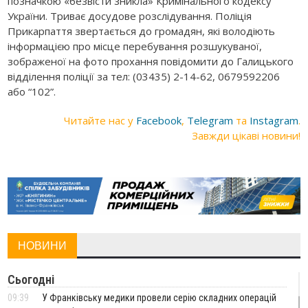
позначкою «безвісти зникла» Кримінального кодексу
України. Триває досудове розслідування. Поліція
Прикарпаття звертається до громадян, які володіють
інформацією про місце перебування розшукуваної,
зображеної на фото прохання повідомити до Галицького
відділення поліції за тел: (03435) 2-14-62, 0679592206
або “102”.
Читайте нас у
Facebook
,
Telegram
та
Instagram
.
Завжди цікаві новини!
НОВИНИ
Сьогодні
09:39
У Франківську медики провели серію складних операцій