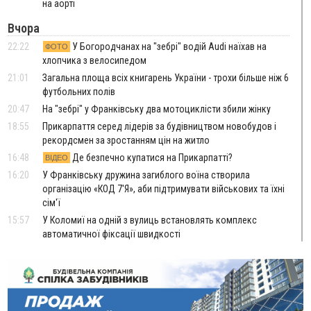
на аорті
Вчора
22:22
У Богородчанах на "зебрі" водій Audi наїхав на
ФОТО
хлопчика з велосипедом
21:01
Загальна площа всіх книгарень України - трохи більше ніж 6
футбольних полів
20:47
На "зебрі" у Франківську два мотоциклісти збили жінку
18:55
Прикарпаття серед лідерів за будівництвом новобудов і
рекордсмен за зростанням цін на житло
16:48
Де безпечно купатися на Прикарпатті?
ВІДЕО
16:20
У Франківську дружина загиблого воїна створила
організацію «КОД 7'Я», аби підтримувати військових та їхні
сім'ї
15:57
У Коломиї на одній з вулиць встановлять комплекс
автоматичної фіксації швидкості
15:29
Війна забрала життя трьох воїнів з Прикарпаття
15:00
На Закарпатті викрили масштабну схему незаконного
виключення військовозобов’язаних з обліку
14:31
«Багато питань буде знято». На громадських слуханнях в