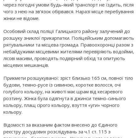
через погодні умови будь-який транспорт не їздить, після
чого з нею на зв'язок обірвався. Наразі місце перебування
жінки не відоме.
Особовий склад поліції Галицького району залучений до
розшуку зниклої прикарпатки. Поліцейським допомагають
рятувальники та місцева громада. Правоохоронці разом з
небайдужими місцевими жителями перевіряють водойми,
лісові масиви, проводять подвірний обхід та опитують
місцевих мешканців.
Прикмети розшукуваної: зріст близько 165 см, повної тіло
будови, темно-русе із сивиною, коротке волосся, очі
голубого кольору, на животі має шрам від кесаревого
розтину. Жінка була одягнута в джинси темно-синього
кольору, плащ сірого кольору, взуття «уги» чорного
кольору.
Відомості за вказаним фактом внесено до Єдиного
реєстру досудових розслідувань за ч.1 ст. 115 з