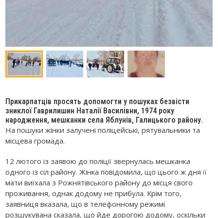
Прикарпатців просять допомогти у пошуках безвісти
зниклої Гаврилишин Наталії Василівни, 1974 року
народження, мешканки села Яблунів, Галицького району.
На пошуки жінки залучені поліцейські, рятувальники та
місцева громада.
12 лютого із заявою до поліції звернулась мешканка
одного із сіл району. Жінка повідомила, що цього ж дня її
мати виїхала з Рожнятівського району до місця свого
проживання, однак додому не прибула. Крім того,
заявниця вказала, що в телефонному режимі
розшукувана сказала, що йде дорогою додому, оскільки