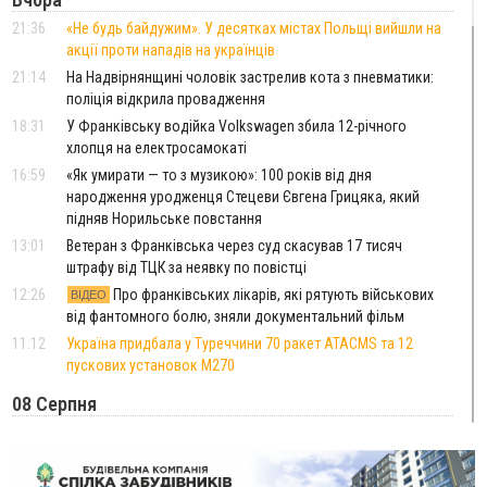
21:36
«Не будь байдужим». У десятках містах Польщі вийшли на
акції проти нападів на українців
21:14
На Надвірнянщині чоловік застрелив кота з пневматики:
поліція відкрила провадження
18:31
У Франківську водійка Volkswagen збила 12-річного
хлопця на електросамокаті
16:59
«Як умирати — то з музикою»: 100 років від дня
народження уродженця Стецеви Євгена Грицяка, який
підняв Норильське повстання
13:01
Ветеран з Франківська через суд скасував 17 тисяч
штрафу від ТЦК за неявку по повістці
12:26
Про франківських лікарів, які рятують військових
ВІДЕО
від фантомного болю, зняли документальний фільм
11:12
Україна придбала у Туреччини 70 ракет ATACMS та 12
пускових установок M270
08 Серпня
20:25
На Буковині біля межі з Прикарпаттям зафіксували
землетрус
16:25
До +30°C і майже без опадів: синоптики розповіли про