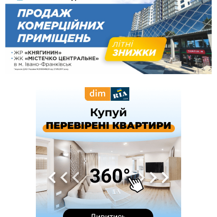
погоду на Прикарпатті у найближчі дні
15:18
У Франківську мотоцикліст врізався в інший двоколісник,
збив жінку й утік: його розшукали та затримали
15:08
Частина школярів не матимуть фізичних підручників на 1
вересня через російські обстріли — МОН
14:43
На Рогатинщині рештки тварин спалювали просто в полі:
поліція розслідує отруєння земель
13:25
Пірс, ігровий майданчик і зона для пікніків: оголосили
тендер на 7 мільйонів на благоустрій Німецького озера
12:14
У Калуші на озері в міському парку масово загинули
качки та риба
11:18
Майстра лісу з Верховинщини оштрафували на 600 тисяч за
переправлення чоловіків до Румунії
10:49
На Прикарпатті через негоду сталися аварійні вимкнення
світла
10:43
За змову на тендері для Долинської лікарні двох
підприємців оштрафували на 272 тисячі гривень
10:09
Яремчанський суд виніс вирок чоловіку, який у Буковелі
вкрав із супермаркету пляшку віскі за 8,5 тисяч
09:53
В урочищі біля Галича археологи відкопали давньоруську