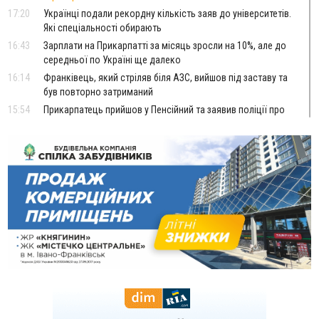
17:20
Українці подали рекордну кількість заяв до університетів.
Які спеціальності обирають
16:43
Зарплати на Прикарпатті за місяць зросли на 10%, але до
середньої по Україні ще далеко
16:14
Франківець, який стріляв біля АЗС, вийшов під заставу та
був повторно затриманий
15:54
Прикарпатець прийшов у Пенсійний та заявив поліції про
гранату, бо йому не нарахували пенсію
14:59
У Болгарії затримали прикарпатця, який виготовляв
наркотики для міжнародного синдикату
14:47
Стефанішина отримала нову підозру. Їй обирають
запобіжний захід
14:02
«Пілот з Лондона» видурив у жительки Коломийщини
майже 64 тисячі гривень
13:13
У четвер на Прикарпатті очікується сильна спека до 39°
13:00
На Снятинщині спіймали чоловіка, який зливав з цистерни
у полі невідому речовину
12:29
У МОЗ змінили підхід до госпіталізації та оновили правила
роботи стаціонарів