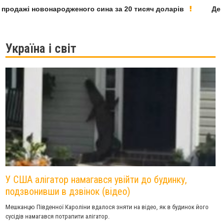
дажі новонародженого сина за 20 тисяч доларів
Депута
Україна і світ
У США алігатор намагався увійти до будинку,
подзвонивши в дзвінок (відео)
Мешканцю Південної Кароліни вдалося зняти на відео, як в будинок його
сусідів намагався потрапити алігатор.