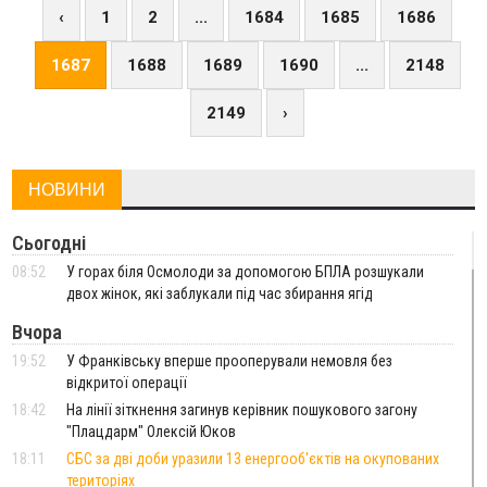
‹
1
2
...
1684
1685
1686
1687
1688
1689
1690
...
2148
2149
›
НОВИНИ
Сьогодні
08:52
У горах біля Осмолоди за допомогою БПЛА розшукали
двох жінок, які заблукали під час збирання ягід
Вчора
19:52
У Франківську вперше прооперували немовля без
відкритої операції
18:42
На лінії зіткнення загинув керівник пошукового загону
"Плацдарм" Олексій Юков
18:11
СБС за дві доби уразили 13 енергооб'єктів на окупованих
територіях