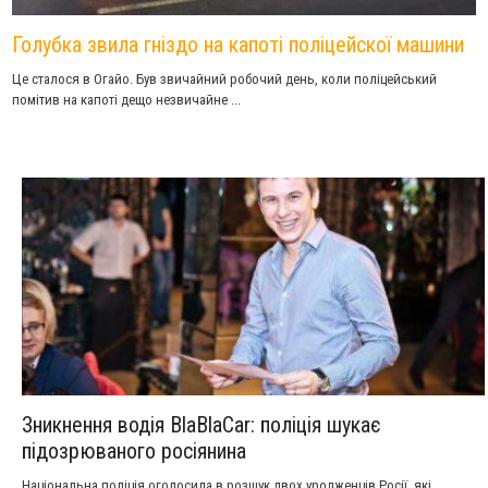
Голубка звила гніздо на капоті поліцейскої машини
Це сталося в Огайо. Був звичайний робочий день, коли поліцейський
помітив на капоті дещо незвичайне ...
Зникнення водія BlaBlaCar: поліція шукає
підозрюваного росіянина
Національна поліція оголосила в розшук двох уродженців Росії, які