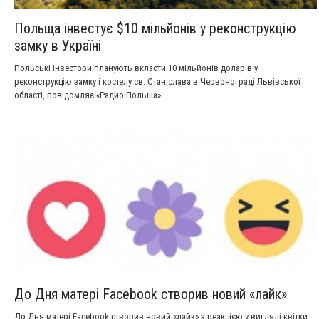
Польща інвестує $10 мільйонів у реконструкцію
замку в Україні
Польські інвестори планують вкласти 10 мільйонів доларів у
реконструкцію замку і костелу св. Станіслава в Червонограді Львівської
області, повідомляє «Радио Польша».
До Дня матері Facebook створив новий «лайк»
До Дня матері Facebook створив новий «лайк» з реакцією у вигляді квітки.