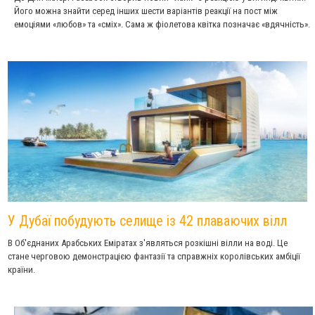
Його можна знайти серед інших шести варіантів реакції на пост між
емоціями «любов» та «сміх». Сама ж фіолетова квітка позначає «вдячність».
У Дубаї побудують селище із 42 плаваючих вілл
В Об'єднаних Арабських Еміратах з'являться розкішні вілли на воді. Це
стане черговою демонстрацією фантазії та справжніх королівських амбіції
країни.