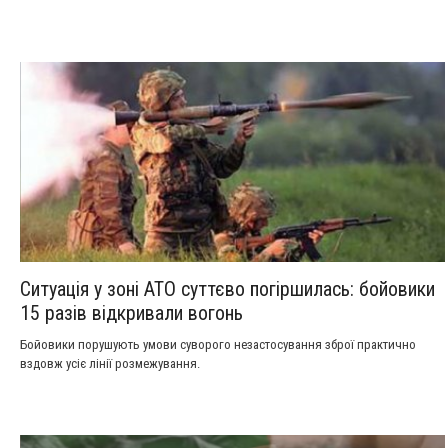
Ситуація у зоні АТО суттєво погіршилась: бойовики
15 разів відкривали вогонь
Бойовики порушують умови суворого незастосування зброї практично
вздовж усіє лінії розмежування.