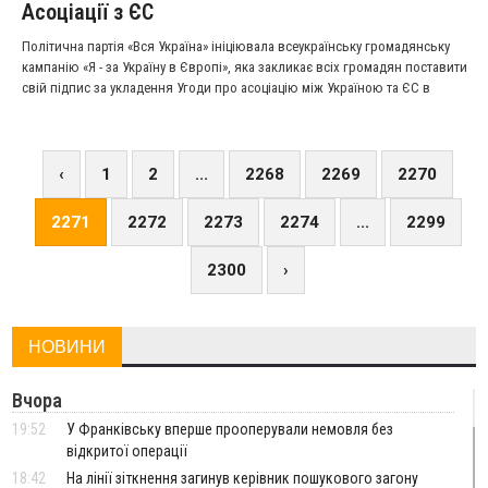
Асоціації з ЄС
Політична партія «Вся Україна» ініціювала всеукраїнську громадянську
кампанію «Я - за Україну в Європі», яка закликає всіх громадян поставити
свій підпис за укладення Угоди про асоціацію між Україною та ЄС в
листопаді 2013 року на саміті Східного партнерства у Вільнюсі.
‹
1
2
...
2268
2269
2270
2271
2272
2273
2274
...
2299
2300
›
НОВИНИ
Вчора
19:52
У Франківську вперше прооперували немовля без
відкритої операції
18:42
На лінії зіткнення загинув керівник пошукового загону