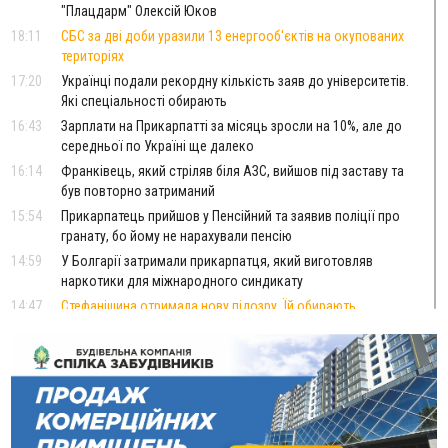
"Плацдарм" Олексій Юков
18:11
СБС за дві доби уразили 13 енергооб'єктів на окупованих
територіях
17:20
Українці подали рекордну кількість заяв до університетів.
Які спеціальності обирають
16:43
Зарплати на Прикарпатті за місяць зросли на 10%, але до
середньої по Україні ще далеко
16:14
Франківець, який стріляв біля АЗС, вийшов під заставу та
був повторно затриманий
15:54
Прикарпатець прийшов у Пенсійний та заявив поліції про
гранату, бо йому не нарахували пенсію
14:59
У Болгарії затримали прикарпатця, який виготовляв
наркотики для міжнародного синдикату
14:47
Стефанішина отримала нову підозру. Їй обирають
запобіжний захід
14:02
«Пілот з Лондона» видурив у жительки Коломийщини
майже 64 тисячі гривень
13:13
У четвер на Прикарпатті очікується сильна спека до 39°
13:00
На Снятинщині спіймали чоловіка, який зливав з цистерни
у полі невідому речовину