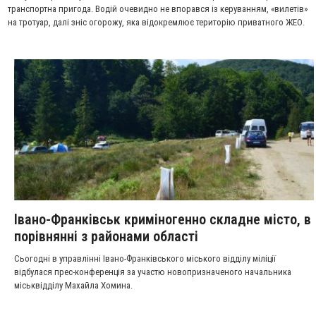
транспортна пригода. Водій очевидно не впорався із керуванням, «вилетів»
на тротуар, далі зніс огорожу, яка відокремлює територію приватного ЖЕО.
Івано-Франківськ криміногенно складне місто, в
порівнянні з районами області
Сьогодні в управлінні Івано-Франківського міського відділу міліції
відбулася прес-конференція за участю новопризначеного начальника
міськвідділу Махайла Хомина.