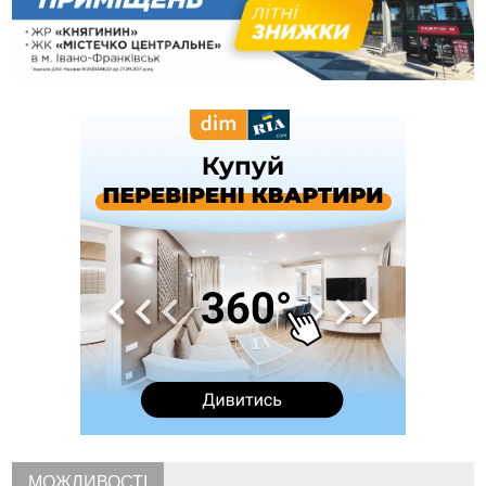
12:29
У МОЗ змінили підхід до госпіталізації та оновили правила
роботи стаціонарів
12:07
На межі Прикарпаття і Тернопільщини невідомі засипали
русло Золотої Липи та облаштували переправу
11:44
У Франківську та Яремче зафіксували нові температурні
рекорди
11:17
Росія вдарила по Харкову "Бандероллю": є постраждалі,
пошкоджено цивільне підприємство
10:54
Верховний суд повернув державі 1,5 га лісу із трьома
ставками в Івано-Франківській громаді
10:10
На Каскаді замість веж планують зробити сквер з
дитмайданчиком
09:31
На Верховинщині під час пожежі будинку травмувалась
жінка
09:09
35 цимбалістів на Говерлі встановили Рекорд
ВІДЕО
України
08:37
На Прикарпатті за пів року трапилось понад 100 ДТП через
нетверезих водіїв
08:08
рф масовано атакувала Київ та область: 14 загиблих,
десятки постраждалих і пожежі (фото, відео)
МОЖЛИВОСТІ