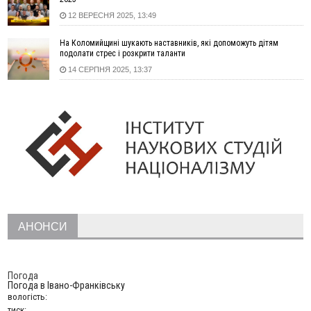
14:11
На Прикарпатті з початку року сталося майже 1,4 тисячі
12 ВЕРЕСНЯ 2025, 13:49
пожеж в екосистемах: є загиблі та травмовані
На Коломийщині шукають наставників, які допоможуть дітям
13:24
У Сумах через нічний удар російських КАБів загинули дві
подолати стрес і розкрити таланти
дитини та літня жінка
14 СЕРПНЯ 2025, 13:37
13:00
Як змінився ринок новобудов України за роки війни: де
будують, що купують та як змінилися ціни
12:24
Через спеку на дорогах Прикарпаття обмежили рух
вантажівок
11:50
У Франківському районі тривогу оголосили через
навчальну ціль - ПС
10:40
Троє вчителів з Прикарпаття увійшли до списку 50
найкращих педагогів України
10:21
У Франківську суд відправив до психлікарні чоловіка, який
біля під’їзду намагався зґвалтувати сусідку
АНОНСИ
10:01
У Херсоні росіяни FPV-дроном «полювали» на продавця
фруктів. Чоловік вижив
09:30
Біля Говерли загинула туристка, яка впала з водоспаду
Погода
09:01
У Франківську на Тролейбусній з вікна четвертого поверху
Погода в
Івано-Франківську
випав 30-річний чоловік
вологість:
тиск: