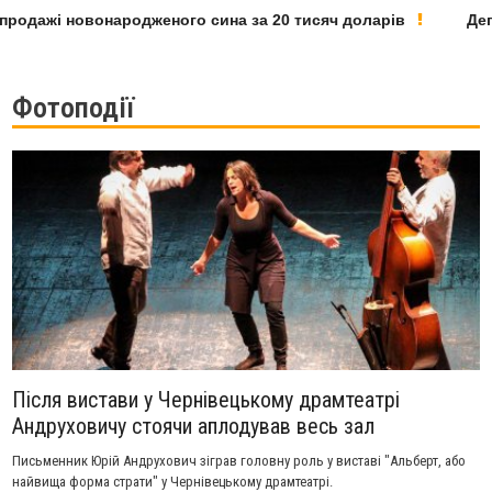
дажі новонародженого сина за 20 тисяч доларів
Депутат
Фотоподії
Після вистави у Чернівецькому драмтеатрі
Андруховичу стоячи аплодував весь зал
Письменник Юрій Андрухович зіграв головну роль у виставі "Альберт, або
найвища форма страти" у Чернівецькому драмтеатрі.