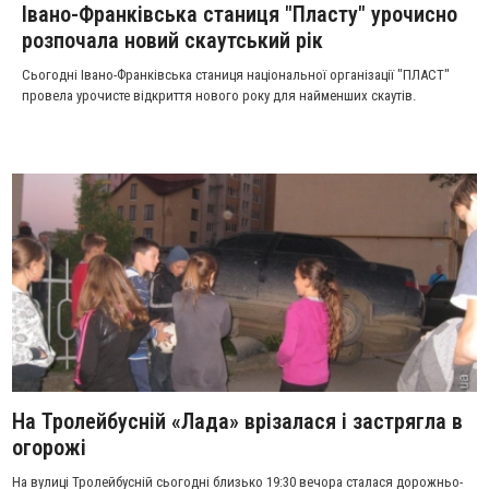
Івано-Франківська станиця "Пласту" урочисно
розпочала новий скаутський рік
Сьогодні Івано-Франківська станиця національної організації "ПЛАСТ"
провела урочисте відкриття нового року для найменших скаутів.
На Тролейбусній «Лада» врізалася і застрягла в
огорожі
На вулиці Тролейбусній сьогодні близько 19:30 вечора сталася дорожньо-