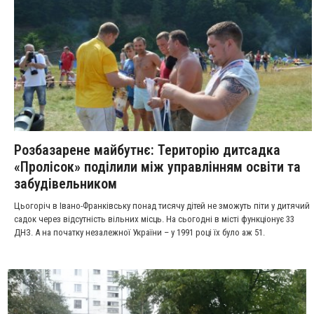
Розбазарене майбутнє: Територію дитсадка
«Пролісок» поділили між управлінням освіти та
забудівельником
Цьогоріч в Івано-Франківську понад тисячу дітей не зможуть піти у дитячий
садок через відсутність вільних місць. На сьогодні в місті функціонує 33
ДНЗ. А на початку незалежної України – у 1991 році їх було аж 51.