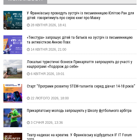
04 Серпня
У Франківську проведуть зустріч із письменницею Юлітою Ран для
19:49
«Коли я обернувся, ворог уже був у нашій траншеї»:
дітей: говоритимуть про серію книг про Мавку
командир з Надвірної на псевдо «Француз»
28 КВІТНЯ 2026, 18:41
19:34
В міському озері Франківська втопився чоловік
«Текстура» запрошує дітей та батьків на зустріч із письменницею
18:45
Є висока потреба у кількох групах крові: прикарпатців
та активісткою Анною Повх
просять у серпні ставати донорами
14 КВІТНЯ 2026, 21:00
18:07
У Франківську звільнили водія маршрутки, який зневажив і
образив матір загиблого воїна
Локальні туристичні бізнеси Прикарпаття запрошують до участі у
нацпрограмі «Подорож до себе»
17:40
У горах на Прикарпатті з водоспаду впала жінка і загинула
6 КВІТНЯ 2026, 19:01
17:04
Пільгова іпотека без обмежень: blago розширює участь ЖК
SKYGARDEN у програмі «єОселя»
Старт “Програми розвитку STEM-талантів серед дівчат 14-18 років”
16:24
Калуський проєкт «КО-ХАТИ. Море питань» представить
Україну на архітектурній виставці у Венеції
22 ЛЮТОГО 2026, 18:00
15:35
Що посіяти у серпні? Поради для щедрого
ВІДЕО
осіннього врожаю
Прикарпатську молодь запрошують у Школу футбольного арбітра
15:03
У Коломиї до 10 серпня частково обмежуватимуть рух
3 СІЧНЯ 2026, 13:36
через нанесення розмітки
14:42
СБУ повідомила про нову тактику ФСБ: фейкові побачення
Театр надихає на креатив. У Франківську відбудеться IF IT Forum
для замахів на військових
2025