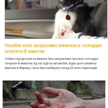
Нахабна хаскі зворушливо вимагала в господаря
почухати їй животик
Собака породи хаскі на ймення Луна зворушливо просила господаря
почухати їй животик під час їзди на автомобілі. Відео цього моменту
виклали в Мережу, і воно вже назбирало понад 20 тисяч переглядів.