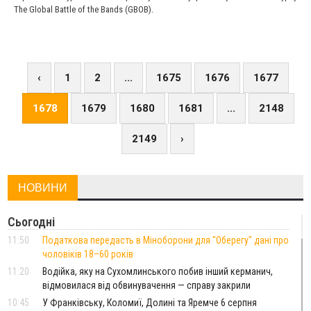
The Global Battle of the Bands (GBOB).
‹
1
2
...
1675
1676
1677
1678
1679
1680
1681
...
2148
2149
›
НОВИНИ
Сьогодні
11:50
Податкова передасть в Міноборони для "Оберегу" дані про
чоловіків 18–60 років
11:20
Водійка, яку на Сухомлинського побив інший керманич,
відмовилася від обвинувачення — справу закрили
10:45
У Франківську, Коломиї, Долині та Яремче 6 серпня