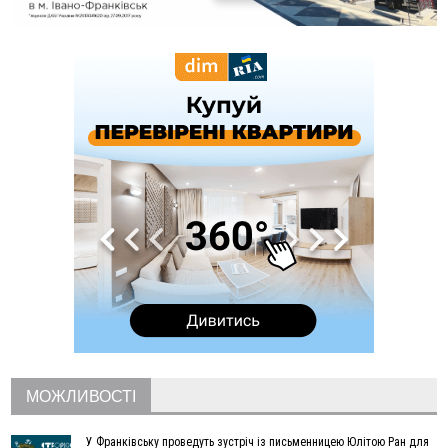
рекомендації до зарахування на бакалаврат у ВНЗ
15:28
Кілька вулиць у Долині тимчасово залишаться без газу
15:02
У Старуні відбулася Патріарша проща
ФОТО
14:35
Не знає англійську на достатньому рівні. Франківець Лев
Кишакевич не зможе стати суддею Міжнародного
кримінального суду
14:14
У Ворохті проведуть Кубок ФЛСУ зі стрибків на лижах,
пам'яті оборонця Богдана Бухонка
13:30
На Калущині розшукали чоловіка, який три дні
ФОТО
блукав у лісі
13:14
Боднар розповів про реакцію влади Польщі на атаки на
українців та про зміни після 23 серпня
12:31
"Едельвейси" щемливо привітали рідну Коломию з
ВІДЕО
Днем міста
11:55
Вчора у Франківську, Коломиї, Долині та Яремче
зафіксували рекордну спеку
11:45
У Надвірній п'яна жінка побила малолітнього хлопчика: суд
призначив штраф і 30 тисяч компенсації
МОЖЛИВОСТІ
11:17
У басейні Дністра встановилася гідрологічна посуха - рівні
води наблизилися до найнижчих показників
У Франківську проведуть зустріч із письменницею Юлітою Ран для