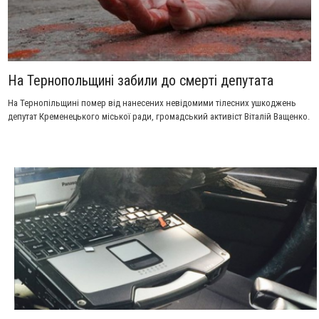
На Тернопольщині забили до смерті депутата
На Тернопільщині помер від нанесених невідомими тілесних ушкоджень
депутат Кременецького міської ради, громадський активіст Віталій Ващенко.