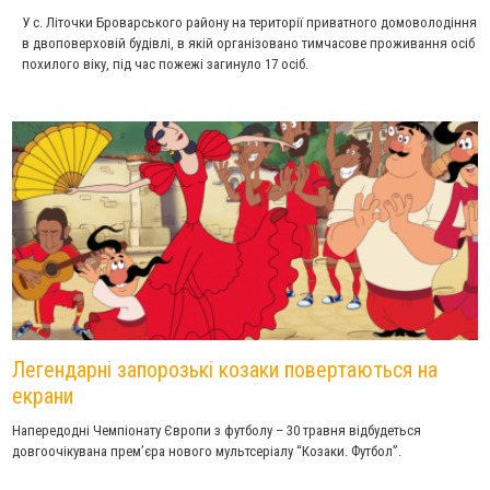
У с. Літочки Броварського району на території приватного домоволодіння
в двоповерховій будівлі, в якій організовано тимчасове проживання осіб
похилого віку, під час пожежі загинуло 17 осіб.
Легендарні запорозькі козаки повертаються на
екрани
Напередодні Чемпіонату Європи з футболу – 30 травня відбудеться
довгоочікувана прем’єра нового мультсеріалу “Козаки. Футбол”.