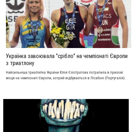
Українка завоювала "срібло" на чемпіонаті Європи
з триатлону
Найсильніша триатлетка України Юлія Єлістратова потрапила в призові
місця на чемпіонаті Європи, котрий відбувається в Лісабоні (Португалія).