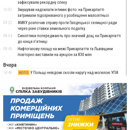
зафіксували рекордну спеку
10:02
Змушував надсилати інтимні фото: на Прикарпатті
затримали підозрюваного у розбещенні малолітньої
09:22
АМКУ розпочав справу проти Гвіздецької селищної ради
через різні ставки земельного податку
08:54
Синоптики попереджають про значний дощ на Прикарпатті
до кінця п'ятниці
08:45
Нафтогазову площу на межі Прикарпаття та Львівщини
повторно виставили на аукціон за 830 млн
Вчора
18:46
У Польщі невідомі скоїли наругу над могилою УПА
ФОТО
17:45
Сили оборони уразила Ярославський НПЗ та кораблі
берегової охорони фсб у Керчі
17:17
Скарби Музею писанкового розпису побачать
ВІДЕО
далеко за межами Коломиї
16:42
Поблизу Франківська п'яний на Chevrolet втікав від поліції
16:27
На Прикарпатті триває декларування вогнепальної зброї:
уже зареєстровано 282 одиниці
15:58
Понад 9 тис. прикарпатських вступників отримали