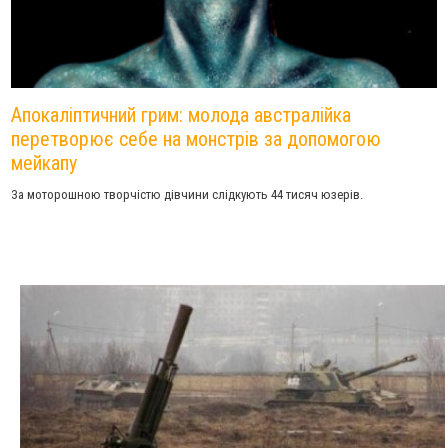
Апокаліптичний грим: молода австралійка
перетворює себе на монстрів за допомогою
мейкапу
За моторошною творчістю дівчини слідкують 44 тисяч юзерів.