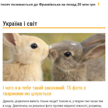
яч позивається до Франківська на понад 20 млн грн
У Ф
Україна і світ
І чого я в тебе такий закоханий: 15 фото з
тваринами які цілуються
Думаєте, цілуватися вміють тільки люди? Зовсім ні, у тварин такі ласки теж
в ходу. Дивлячись на унікальні фото прояви звіриної ніжності, розумієш,