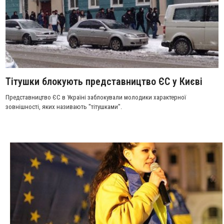
Тітушки блокують представництво ЄС у Києві
Представництво ЄС в Україні заблокували молодики характерної
зовнішності, яких називають "тітушками".