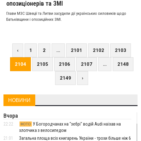
опозиціонерів та ЗМІ
Глави МЗС Швеції та Литви засудили дії українських силовиків щодо
Батьківщини і опозиційних ЗМІ.
‹
1
2
...
2101
2102
2103
2104
2105
2106
2107
...
2148
2149
›
НОВИНИ
Вчора
22:22
У Богородчанах на "зебрі" водій Audi наїхав на
ФОТО
хлопчика з велосипедом
21:01
Загальна площа всіх книгарень України - трохи більше ніж 6