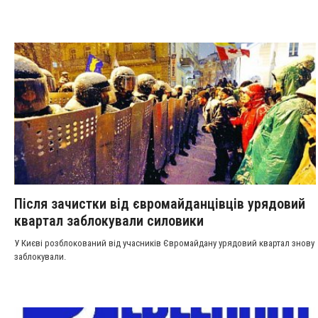
Після зачистки від євромайданцівців урядовий
квартал заблокували силовики
У Києві розблокований від учасників Євромайдану урядовий квартал знову
заблокували.