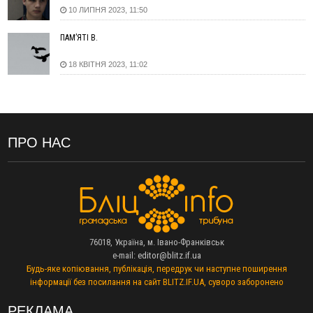
14:02
«Пілот з Лондона» видурив у жительки Коломийщини
10 ЛИПНЯ 2023, 11:50
майже 64 тисячі гривень
13:13
У четвер на Прикарпатті очікується сильна спека до 39°
ПАМ’ЯТІ В.
13:00
На Снятинщині спіймали чоловіка, який зливав з цистерни
у полі невідому речовину
18 КВІТНЯ 2023, 11:02
12:29
У МОЗ змінили підхід до госпіталізації та оновили правила
роботи стаціонарів
12:07
На межі Прикарпаття і Тернопільщини невідомі засипали
русло Золотої Липи та облаштували переправу
ПРО НАС
11:44
У Франківську та Яремче зафіксували нові температурні
рекорди
11:17
Росія вдарила по Харкову "Бандероллю": є постраждалі,
пошкоджено цивільне підприємство
10:54
Верховний суд повернув державі 1,5 га лісу із трьома
ставками в Івано-Франківській громаді
10:10
На Каскаді замість веж планують зробити сквер з
76018, Україна, м. Івано-Франківськ
дитмайданчиком
e-mail:
editor@blitz.if.ua
Будь-яке копіювання, публікація, передрук чи наступне поширення
09:31
На Верховинщині під час пожежі будинку травмувалась
інформації без посилання на сайт BLITZ.IF.UA, суворо заборонено
жінка
09:09
35 цимбалістів на Говерлі встановили Рекорд
ВІДЕО
РЕКЛАМА