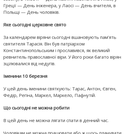
Греції — День інженера, у Лаосі — День вчителя, в
Польщі — День чоловіків.
Яке сьогодні церковне свято
За календарем віряни сьогодні вшановують пам’ять
святителя Тарасія. Він був патріархом
Константинопольським і прославився, як великий
ревнитель православної віри. У його роки багато вірян
зцілювалися від недугів.
Іменини 10 березня
У цей день іменини святкують: Тарас, Антон, Євген,
Федір, Регіна, Маркел, Маркело, Пафнутій.
Що сьогодні не можна робити
В цей день не можна лягати спати в денний час.
Чоловікам не можна працювати або ж щось планувати,