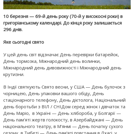
10 березня — 69-й день року (70-й у високосні роки) в
григоріанському календарі. До кінця року залишається
296 днів.
Яке сьогодні свято
У цей день світ відзначає День перевірки батарейок,
День тормозка, Міжнародний день волинки,
Міжнародний день дивовижності і Міжнародний день
крутизни.
В Індії святкують Свято весни, у США — День булочок з
чорницею, День упаковки вашого обіду, День
стаціонарного телефону, День дієтолога, Національний
день боротьби з ВІЛ / СНІДом серед жінок і дівчаток та
День Маріо, в Україні — День хлібороба, у Болгарії —
День пам'яті жертв голокосту, в Азербайджані — День
національного театру, в М'янмі — День початку сухого
сезону, в Тибеті — День пам'яті повстання в Лхасі, у