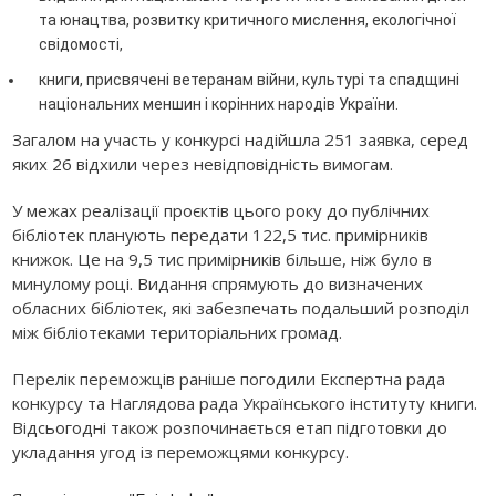
та юнацтва, розвитку критичного мислення, екологічної
свідомості,
книги, присвячені ветеранам війни, культурі та спадщині
національних меншин і корінних народів України.
Загалом на участь у конкурсі надійшла 251 заявка, серед
яких 26 відхили через невідповідність вимогам.
У межах реалізації проєктів цього року до публічних
бібліотек планують передати 122,5 тис. примірників
книжок. Це на 9,5 тис примірників більше, ніж було в
минулому році. Видання спрямують до визначених
обласних бібліотек, які забезпечать подальший розподіл
між бібліотеками територіальних громад.
Перелік переможців раніше погодили Експертна рада
конкурсу та Наглядова рада Українського інституту книги.
Відсьогодні також розпочинається етап підготовки до
укладання угод із переможцями конкурсу.