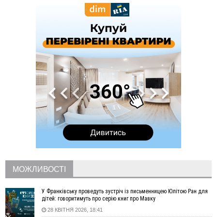
11:44
У Франківську та Яремче зафіксували нові температурні
рекорди
11:17
Росія вдарила по Харкову "Бандероллю": є постраждалі,
пошкоджено цивільне підприємство
10:54
Верховний суд повернув державі 1,5 га лісу із трьома
ставками в Івано-Франківській громаді
10:10
На Каскаді замість веж планують зробити сквер з
дитмайданчиком
09:31
На Верховинщині під час пожежі будинку травмувалась
жінка
09:09
35 цимбалістів на Говерлі встановили Рекорд
ВІДЕО
України
08:37
На Прикарпатті за пів року трапилось понад 100 ДТП через
нетверезих водіїв
08:08
рф масовано атакувала Київ та область: 14 загиблих,
десятки постраждалих і пожежі (фото, відео)
МОЖЛИВОСТІ
04 Серпня
У Франківську проведуть зустріч із письменницею Юлітою Ран для
19:49
«Коли я обернувся, ворог уже був у нашій траншеї»:
дітей: говоритимуть про серію книг про Мавку
командир з Надвірної на псевдо «Француз»
28 КВІТНЯ 2026, 18:41