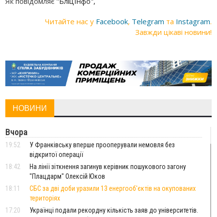
Як повідомляє
"БліцІнфо",
Читайте нас у
Facebook
,
Telegram
та
Instagram
.
Завжди цікаві новини!
НОВИНИ
Вчора
19:52
У Франківську вперше прооперували немовля без
відкритої операції
18:42
На лінії зіткнення загинув керівник пошукового загону
"Плацдарм" Олексій Юков
18:11
СБС за дві доби уразили 13 енергооб'єктів на окупованих
територіях
17:20
Українці подали рекордну кількість заяв до університетів.