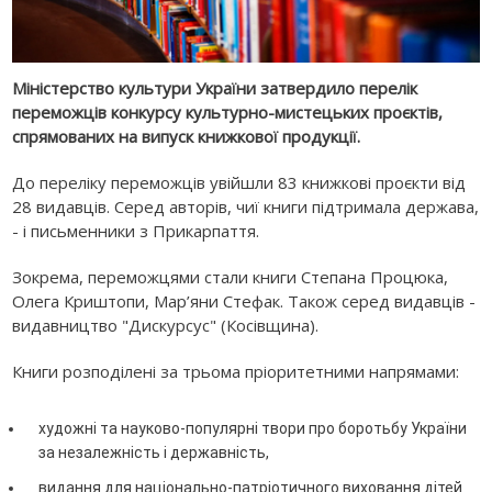
Міністерство культури України затвердило перелік
переможців конкурсу культурно-мистецьких проєктів,
спрямованих на випуск книжкової продукції.
До переліку переможців увійшли 83 книжкові проєкти від
28 видавців. Серед авторів, чиї книги підтримала держава,
- і письменники з Прикарпаття.
Зокрема, переможцями стали книги Степана Процюка,
Олега Криштопи, Мар’яни Стефак. Також серед видавців -
видавництво "Дискурсус" (Косівщина).
Книги розподілені за трьома пріоритетними напрямами:
художні та науково-популярні твори про боротьбу України
за незалежність і державність,
видання для національно-патріотичного виховання дітей