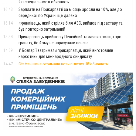
Які спеціальності обирають
16:43
Зарплати на Прикарпатті за місяць зросли на 10%, але до
середньої по Україні ще далеко
16:14
Франківець, який стріляв біля АЗС, вийшов під заставу та
був повторно затриманий
15:54
Прикарпатець прийшов у Пенсійний та заявив поліції про
гранату, бо йому не нарахували пенсію
14:59
У Болгарії затримали прикарпатця, який виготовляв
наркотики для міжнародного синдикату
14:47
Стефанішина отримала нову підозру. Їй обирають
запобіжний захід
14:02
«Пілот з Лондона» видурив у жительки Коломийщини
майже 64 тисячі гривень
13:13
У четвер на Прикарпатті очікується сильна спека до 39°
13:00
На Снятинщині спіймали чоловіка, який зливав з цистерни
у полі невідому речовину
12:29
У МОЗ змінили підхід до госпіталізації та оновили правила
роботи стаціонарів
12:07
На межі Прикарпаття і Тернопільщини невідомі засипали
русло Золотої Липи та облаштували переправу