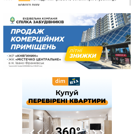
нового руху
12:57
У Франківську зафіксували найбільшу спеку за всю історію
спостережень
12:24
Лікування наркоманії Київ: чому важливо розпочати
терапію якомога раніше
12:00
Франківця, який у Косові викрав за магазину понад 640
тисяч гривень у валюті, засудили до 5 років
11:50
Податкова передасть в Міноборони для "Оберегу" дані про
чоловіків 18–60 років
11:20
Водійка, яку на Сухомлинського побив інший керманич,
відмовилася від обвинувачення — справу закрили
10:45
У Франківську, Коломиї, Долині та Яремче 6 серпня
зафіксували рекордну спеку
10:02
Змушував надсилати інтимні фото: на Прикарпатті
затримали підозрюваного у розбещенні малолітньої
09:22
АМКУ розпочав справу проти Гвіздецької селищної ради
через різні ставки земельного податку
08:54
Синоптики попереджають про значний дощ на Прикарпатті
до кінця п'ятниці
08:45
Нафтогазову площу на межі Прикарпаття та Львівщини