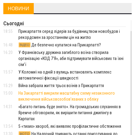
НОВИНИ
Сьогодні
18:55
Прикарпаття серед лідерів за будівництвом новобудов і
рекордсмен за зростанням цін на житло
16:48
Де безпечно купатися на Прикарпатті?
ВІДЕО
16:20
У Франківську дружина загиблого воїна створила
організацію «КОД 7'Я», аби підтримувати військових та їхні
сім'ї
15:57
У Коломиї на одній з вулиць встановлять комплекс
автоматичної фіксації швидкості
15:29
Війна забрала життя трьох воїнів з Прикарпаття
15:00
На Закарпатті викрили масштабну схему незаконного
виключення військовозобов’язаних з обліку
14:31
«Багато питань буде знято». На громадських слуханнях в
Яремче обговорили, як вирішити питання джипінгу в
Карпатах
13:54
5 «тихих» хвороб, які виявляє профілактичне обстеження
13:30
На Надрічній тривають останні приготування до
ФОТО