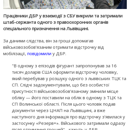
Працівники ДБР у взаємодії з СБУ викрили та затримали
штаб-сержанта одного з правоохоронних органів
спеціального призначення на Львівщині.
За даними слідства, він за гроші допомагав
військовозобов’язаним отримати відстрочку від
мобілізації,
повідомили
у ДБР.
"В одному з епізодів фігурант запропонував за 16
тисяч доларів США оформити відстрочку чоловіку,
який перебував у розшуку одного з львівських ТЦК та
СП. Слідчі задокументували, що без особистої
присутності військовозобов’язаному змінили місце
обліку — його поставили на облік в одному з ТЦК та
СП Волинської області. Після цього чоловік подав
документи через ЦНАП на Львівщині, а вже
наступного дня інформація про відстрочку з’явилася у
застосунку «Резерв+». Військового затримали одразу
після отримання грошей",- кажуть у ДБР.