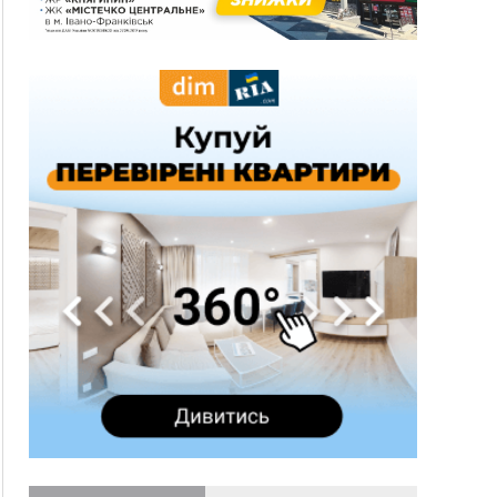
три дні блукав у лісі
13:14
Боднар розповів про реакцію влади Польщі
на атаки на українців та про зміни після 23
серпня
12:31
"Едельвейси" щемливо привітали рідну
ВІДЕО
Коломию з Днем міста
11:55
Вчора у Франківську, Коломиї, Долині та
Яремче зафіксували рекордну спеку
11:45
У Надвірній п'яна жінка побила малолітнього
хлопчика: суд призначив штраф і 30 тисяч
компенсації
11:17
У басейні Дністра встановилася гідрологічна
посуха - рівні води наблизилися до найнижчих
показників
11:09
У Бурштині поблизу АЗС сталася масова бійка,
поліція з'ясовує обставини
10:30
ФОП із Житомира після купівлі права
вимоги за 120 тисяч позивається до
Франківська на понад 20 млн грн
08:52
У горах біля Осмолоди за допомогою БПЛА
розшукали двох жінок, які заблукали під час