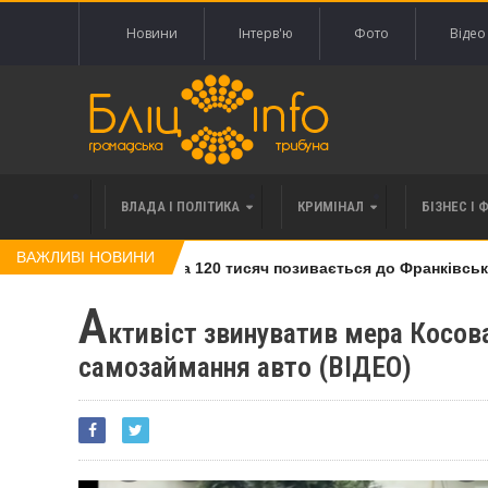
Новини
Інтерв'ю
Фото
Відео
ВЛАДА І ПОЛІТИКА
КРИМІНАЛ
БІЗНЕС І 
ВАЖЛИВІ НОВИНИ
івлі права вимоги за 120 тисяч позивається до Франківська н
А
ктивіст звинуватив мера Косова 
самозаймання авто (ВІДЕО)