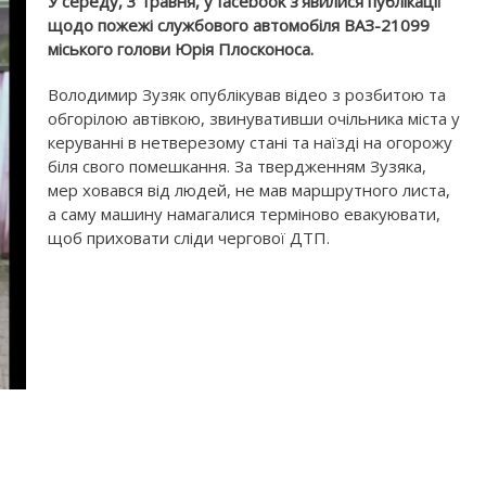
У середу, 3 травня, у facebook з'явилися публікації
щодо пожежі службового автомобіля ВАЗ-21099
міського голови Юрія Плосконоса.
Володимир Зузяк опублікував відео з розбитою та
обгорілою автівкою, звинувативши очільника міста у
керуванні в нетверезому стані та наїзді на огорожу
біля свого помешкання. За твердженням Зузяка,
мер ховався від людей, не мав маршрутного листа,
а саму машину намагалися терміново евакуювати,
щоб приховати сліди чергової ДТП.