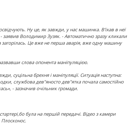
свідчують. Ну це, як завжди, у нас машинка. В'їхав в неї
 - заявив Володимир Зузяк. - Автоматично зразу кликали
 загорілась. Це вже не перша аварія, вже одну машину
 назвавши слова опонента маніпуляцією.
вжди, суцільна брехня і маніпуляції. Ситуація наступна:
одки, службова дев"яносто дев"ятка почала самостійно
ась», - зазначив очільник громади.
тартері,бо була на першій передачі. Відео з камери
в Плосконос.