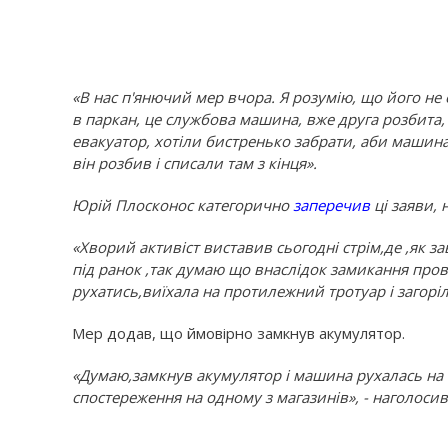
«В нас п'янючий мер вчора. Я розумію, що його не о
в паркан, це службова машина, вже друга розбита,
евакуатор, хотіли бистренько забрати, аби машина
він розбив і списали там з кінця».
Юрій Плосконос категорично
заперечив
ці заяви,
«Хворий активіст виставив сьогодні стрім,де ,як за
під ранок ,так думаю що внаслідок замикання пров
рухатись,виїхала на протилежний тротуар і загоріл
Мер додав, що ймовірно замкнув акумулятор.
«
Думаю,замкнув акумулятор і машина рухалась на с
спостереження на одному з магазинів», - наголоси