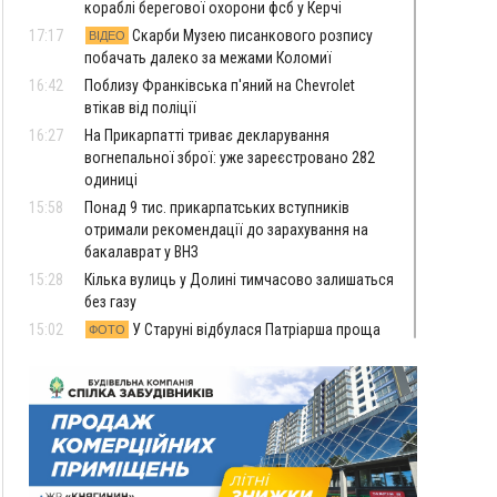
кораблі берегової охорони фсб у Керчі
17:17
Скарби Музею писанкового розпису
ВІДЕО
побачать далеко за межами Коломиї
16:42
Поблизу Франківська п'яний на Chevrolet
втікав від поліції
16:27
На Прикарпатті триває декларування
вогнепальної зброї: уже зареєстровано 282
одиниці
15:58
Понад 9 тис. прикарпатських вступників
отримали рекомендації до зарахування на
бакалаврат у ВНЗ
15:28
Кілька вулиць у Долині тимчасово залишаться
без газу
15:02
У Старуні відбулася Патріарша проща
ФОТО
14:35
Не знає англійську на достатньому рівні.
Франківець Лев Кишакевич не зможе стати
суддею Міжнародного кримінального суду
14:14
У Ворохті проведуть Кубок ФЛСУ зі стрибків
на лижах, пам'яті оборонця Богдана Бухонка
13:30
На Калущині розшукали чоловіка, який
ФОТО