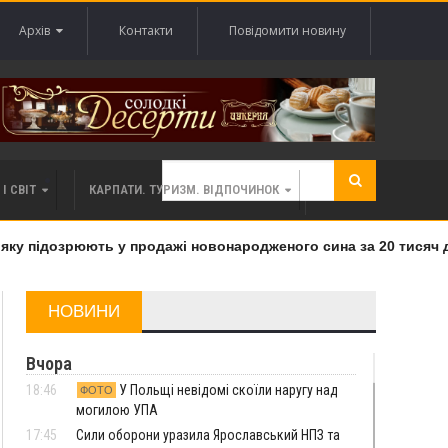
Архів
Контакти
Повідомити новину
І СВІТ
КАРПАТИ. ТУРИЗМ. ВІДПОЧИНОК
у підозрюють у продажі новонародженого сина за 20 тисяч дол
НОВИНИ
Вчора
18:46
У Польщі невідомі скоїли наругу над
ФОТО
могилою УПА
17:45
Сили оборони уразила Ярославський НПЗ та