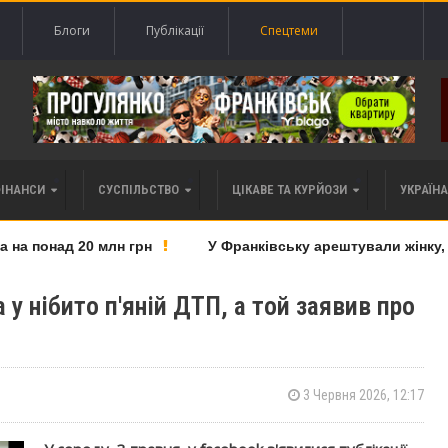
Блоги
Публікації
Спецтеми
ФІНАНСИ
СУСПІЛЬСТВО
ЦІКАВЕ ТА КУРЙОЗИ
УКРАЇНА 
а понад 20 млн грн
У Франківську арештували жінку, як
у нібито п'яній ДТП, а той заявив про
3 Червня 2026, 12:17