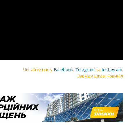
Читайте нас у
Facebook
,
Telegram
та
Instagram
.
Завжди цікаві новини!