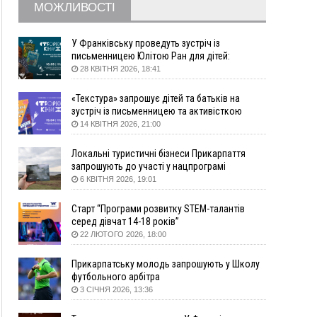
МОЖЛИВОСТІ
збирання ягід
05 Серпня
У Франківську проведуть зустріч із
19:52
У Франківську вперше прооперували немовля
письменницею Юлітою Ран для дітей:
говоритимуть про серію книг про Мавку
без відкритої операції
28 КВІТНЯ 2026, 18:41
18:42
На лінії зіткнення загинув керівник
«Текстура» запрошує дітей та батьків на
пошукового загону "Плацдарм" Олексій Юков
зустріч із письменницею та активісткою
18:11
СБС за дві доби уразили 13 енергооб'єктів на
Анною Повх
14 КВІТНЯ 2026, 21:00
окупованих територіях
17:20
Українці подали рекордну кількість заяв до
Локальні туристичні бізнеси Прикарпаття
університетів. Які спеціальності обирають
запрошують до участі у нацпрограмі
«Подорож до себе»
6 КВІТНЯ 2026, 19:01
16:43
Зарплати на Прикарпатті за місяць зросли на
10%, але до середньої по Україні ще далеко
Старт “Програми розвитку STEM-талантів
16:14
Франківець, який стріляв біля АЗС, вийшов під
серед дівчат 14-18 років”
заставу та був повторно затриманий
22 ЛЮТОГО 2026, 18:00
15:54
Прикарпатець прийшов у Пенсійний та заявив
поліції про гранату, бо йому не нарахували
Прикарпатську молодь запрошують у Школу
пенсію
футбольного арбітра
3 СІЧНЯ 2026, 13:36
14:59
У Болгарії затримали прикарпатця, який
виготовляв наркотики для міжнародного