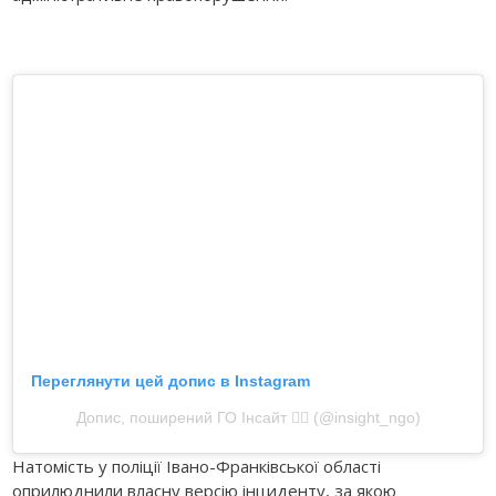
Переглянути цей допис в Instagram
Допис, поширений ГО Інсайт 🏳️‍🌈 (@insight_ngo)
Натомість у поліції Івано-Франківської області
оприлюднили власну версію інциденту, за якою