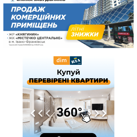
13:54
5 «тихих» хвороб, які виявляє профілактичне обстеження
13:30
На Надрічній тривають останні приготування до
ФОТО
нового руху
12:57
У Франківську зафіксували найбільшу спеку за всю історію
спостережень
12:24
Лікування наркоманії Київ: чому важливо розпочати
терапію якомога раніше
12:00
Франківця, який у Косові викрав за магазину понад 640
тисяч гривень у валюті, засудили до 5 років
11:50
Податкова передасть в Міноборони для "Оберегу" дані про
чоловіків 18–60 років
11:20
Водійка, яку на Сухомлинського побив інший керманич,
відмовилася від обвинувачення — справу закрили
10:45
У Франківську, Коломиї, Долині та Яремче 6 серпня
зафіксували рекордну спеку
10:02
Змушував надсилати інтимні фото: на Прикарпатті
затримали підозрюваного у розбещенні малолітньої
09:22
АМКУ розпочав справу проти Гвіздецької селищної ради
через різні ставки земельного податку
08:54
Синоптики попереджають про значний дощ на Прикарпатті