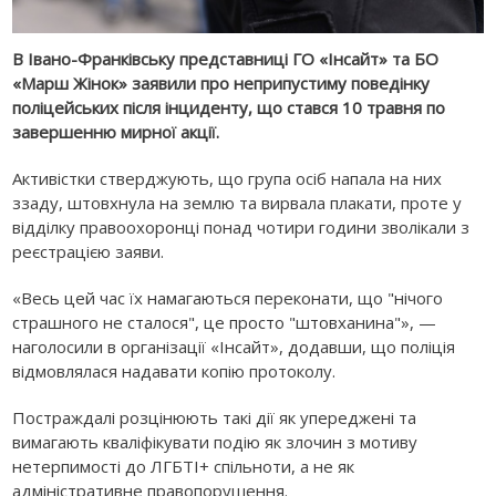
В Івано-Франківську представниці ГО «Інсайт» та БО
«Марш Жінок» заявили про неприпустиму поведінку
поліцейських після інциденту, що стався 10 травня по
завершенню мирної акції.
Активістки стверджують, що група осіб напала на них
ззаду, штовхнула на землю та вирвала плакати, проте у
відділку правоохоронці понад чотири години зволікали з
реєстрацією заяви.
«Весь цей час їх намагаються переконати, що "нічого
страшного не сталося", це просто "штовханина"», —
наголосили в організації «Інсайт», додавши, що поліція
відмовлялася надавати копію протоколу.
Постраждалі розцінюють такі дії як упереджені та
вимагають кваліфікувати подію як злочин з мотиву
нетерпимості до ЛГБТІ+ спільноти, а не як
адміністративне правопорушення.