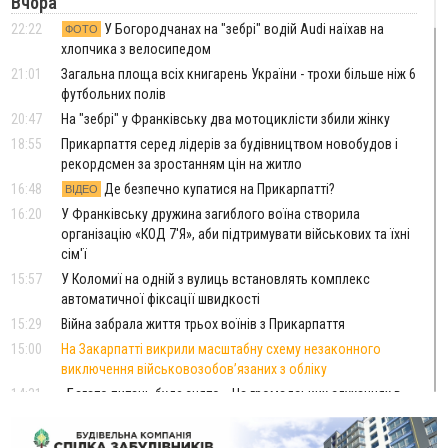
Вчора
22:22
У Богородчанах на "зебрі" водій Audi наїхав на
ФОТО
хлопчика з велосипедом
21:01
Загальна площа всіх книгарень України - трохи більше ніж 6
футбольних полів
20:47
На "зебрі" у Франківську два мотоциклісти збили жінку
18:55
Прикарпаття серед лідерів за будівництвом новобудов і
рекордсмен за зростанням цін на житло
16:48
Де безпечно купатися на Прикарпатті?
ВІДЕО
16:20
У Франківську дружина загиблого воїна створила
організацію «КОД 7'Я», аби підтримувати військових та їхні
сім'ї
15:57
У Коломиї на одній з вулиць встановлять комплекс
автоматичної фіксації швидкості
15:29
Війна забрала життя трьох воїнів з Прикарпаття
15:00
На Закарпатті викрили масштабну схему незаконного
виключення військовозобов’язаних з обліку
14:31
«Багато питань буде знято». На громадських слуханнях в
Яремче обговорили, як вирішити питання джипінгу в
Карпатах