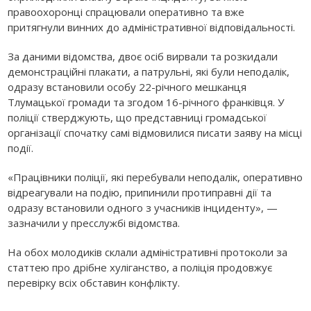
правоохоронці спрацювали оперативно та вже
притягнули винних до адміністративної відповідальності.
За даними відомства, двоє осіб вирвали та розкидали
демонстраційні плакати, а патрульні, які були неподалік,
одразу встановили особу 22-річного мешканця
Тлумацької громади та згодом 16-річного франківця. У
поліції стверджують, що представниці громадської
організації спочатку самі відмовилися писати заяву на місці
події.
«Працівники поліції, які перебували неподалік, оперативно
відреагували на подію, припинили протиправні дії та
одразу встановили одного з учасників інциденту», —
зазначили у пресслужбі відомства.
На обох молодиків склали адміністративні протоколи за
статтею про дрібне хуліганство, а поліція продовжує
перевірку всіх обставин конфлікту.