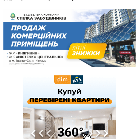
14:31
«Багато питань буде знято». На громадських слуханнях в
Яремче обговорили, як вирішити питання джипінгу в
Карпатах
13:54
5 «тихих» хвороб, які виявляє профілактичне обстеження
13:30
На Надрічній тривають останні приготування до
ФОТО
нового руху
12:57
У Франківську зафіксували найбільшу спеку за всю історію
спостережень
12:24
Лікування наркоманії Київ: чому важливо розпочати
терапію якомога раніше
12:00
Франківця, який у Косові викрав за магазину понад 640
тисяч гривень у валюті, засудили до 5 років
11:50
Податкова передасть в Міноборони для "Оберегу" дані про
чоловіків 18–60 років
11:20
Водійка, яку на Сухомлинського побив інший керманич,
відмовилася від обвинувачення — справу закрили
10:45
У Франківську, Коломиї, Долині та Яремче 6 серпня
зафіксували рекордну спеку
10:02
Змушував надсилати інтимні фото: на Прикарпатті
затримали підозрюваного у розбещенні малолітньої