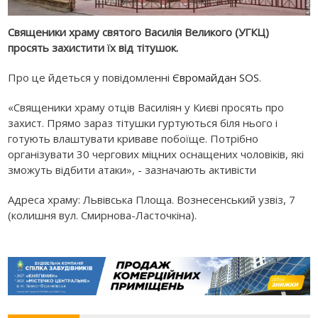
Священики храму святого Василія Великого (УГКЦ)
просять захистити їх від тітушок.
Про це йдеться у повідомленні
Євромайдан SOS
.
«Священики храму отців Василіян у Києві просять про
захист. Прямо зараз тітушки гуртуються біля нього і
готують влаштувати криваве побоїще. Потрібно
організувати 30 чергових міцних оснащених чоловіків, які
зможуть відбити атаки», - зазначають активісти
Адреса храму: Львівська Площа. Вознесенський узвіз, 7
(колишня вул. Смирнова-Ласточкіна).