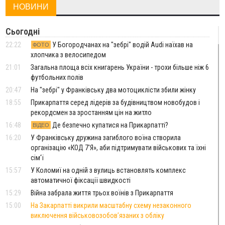
НОВИНИ
Сьогодні
22:22
У Богородчанах на "зебрі" водій Audi наїхав на
ФОТО
хлопчика з велосипедом
21:01
Загальна площа всіх книгарень України - трохи більше ніж 6
футбольних полів
20:47
На "зебрі" у Франківську два мотоциклісти збили жінку
18:55
Прикарпаття серед лідерів за будівництвом новобудов і
рекордсмен за зростанням цін на житло
16:48
Де безпечно купатися на Прикарпатті?
ВІДЕО
16:20
У Франківську дружина загиблого воїна створила
організацію «КОД 7'Я», аби підтримувати військових та їхні
сім'ї
15:57
У Коломиї на одній з вулиць встановлять комплекс
автоматичної фіксації швидкості
15:29
Війна забрала життя трьох воїнів з Прикарпаття
15:00
На Закарпатті викрили масштабну схему незаконного
виключення військовозобов’язаних з обліку