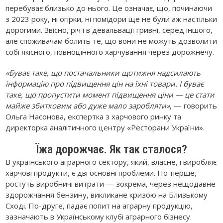
перебуває близько до нього. Це означає, що, починаючи
з 2023 року, ні огірки, ні помідори ще не були аж настільки
дорогими. Звісно, річ і в девальвації гривні, серед іншого,
але споживачам болить те, що вони не можуть дозволити
собі якісного, повноцінного харчування через дорожнечу.
«Буває таке, що постачальники щотижня надсилають
інформацію про підвищення цін на їхні товари. І буває
таке, що пропустити момент підвищення ціни — це стати
майже збитковим або дуже мало заробляти»
, — говорить
Ольга Насонова, експертка з харчового ринку та
директорка аналітичного центру «Ресторани України».
Їжа дорожчає. Як так сталося?
В українського аграрного сектору, який, власне, і виробляє
харчові продукти, є дві основні проблеми. По-перше,
ростуть виробничі витрати — зокрема, через нещодавне
здорожчання бензину, викликане кризою на Близькому
Сході. По-друге, падає попит на аграрну продукцію,
зазначають в Українському клубі аграрного бізнесу.