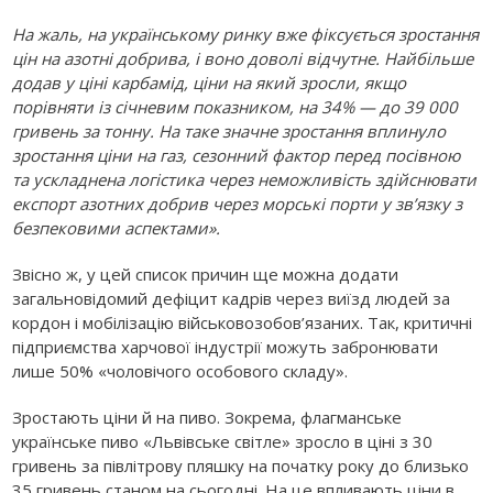
На жаль, на українському ринку вже фіксується зростання
цін на азотні добрива, і воно доволі відчутне. Найбільше
додав у ціні карбамід, ціни на який зросли, якщо
порівняти із січневим показником, на 34% — до 39 000
гривень за тонну. На таке значне зростання вплинуло
зростання ціни на газ, сезонний фактор перед посівною
та ускладнена логістика через неможливість здійснювати
експорт азотних добрив через морські порти у зв’язку з
безпековими аспектами».
Звісно ж, у цей список причин ще можна додати
загальновідомий дефіцит кадрів через виїзд людей за
кордон і мобілізацію військовозобов’язаних. Так, критичні
підприємства харчової індустрії можуть забронювати
лише 50% «чоловічого особового складу».
Зростають ціни й на пиво. Зокрема, флагманське
українське пиво «Львівське світле» зросло в ціні з 30
гривень за півлітрову пляшку на початку року до близько
35 гривень станом на сьогодні. На це впливають ціни в