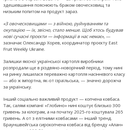
здешевшання пояснюють браком овочесховищ та
низьким попитом на продукт зараз.
«З овочесховищами — з війною, руйнуванням та
окупацією — їх, звісно, стало менше. Щоб хтось будував
нові сучасні проєкти — інформації в нас немає»
, —
зазначає Олександр Хорев, координатор проєкту East
Fruit Weekly Ukraine.
Залишки якісної української картоплі виробники
розпродали ще в різдвяно-новорічний період, тому нині
на ринку лишилася переважно картопля насіннєвого класу
— або ж імпортна, як-от ізраїльська, — значно дорожча
за українську.
Інший соціально важливий продукт — копчена ковбаса.
Так, салямі компанії «Глобино» нині коштує близько 300
гривень за кілограм, а на початку 2025-го коштувала 265
гривень. А от з елітними ковбасами — інший тренд.
Брауншвейгська сирокопчена ковбаса від бренду «Алан»