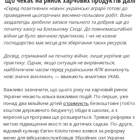
Що чекає на ринок харчових продуктів далі
«Серед позитивних новин: українські аграрії готові до
проведення цьогорічних весняно-польових робіт. Вони
заздалегідь зробили запаси пального та добрив ще до
початку хаосу на Близькому Сході. До повномасштабної
війни це було звичною практикою, і чи не кожне
господарство має місця для зберігання таких ресурсів.
Досвід, отриманий на початку війни, лише укріпив цю
практику. Однак, якщо ситуація не вирівняється,
найближчим часом перед українським АПК виникнуть
нові значні виклики»
, — вважають аналітики УКАБ.
Важливо зазначити, що цього року на харчовий ринок
України чекають кілька важливих подій. По-перше, уже
понад два мільйони дітей
отримують
безкоштовні (тобто
коштом державного бюджету) обіди в школах, а з
вересня ця програма ще розшириться. Триває реформа з
метою підвищення якості їжі в дитячих садках. По-друге,
відомий кулінар Євген Клопотенко взявся за реформу
меню для військовослужбовців Збройних сил України.