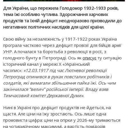
Для України, що пережила Голодомор 1932-1933 років,
тема їжі особливо чутлива. Здорожчання харчових
продуктів та їхній дефіцит неодноразово призводили до
негативних політичних наслідків для цілої країни.
Свою війну за незалежність у 1917-1922 роках Україна
програла частково через дефіцит провізії для бійців армії
УНР. А почалася та боротьба з революції в росії, з
голодного бунту в Петрограді. Ось як
описує
ту ситуацію
історичний канал у мережі X «Український
часопис»:
«12.03.1917 під час Лютневої революції
Петроград опинився в руках повсталих робітників і
солдатів, які вимагали збільшення пайка їжі. Ось чим
закінчилася “велич” російської імперії. Владу взяв
Тимчасовий комітет Державної Думи»
.
Нині в Україні про дефіцит продуктів не йдеться, на
щастя. Але ціни на їжу зростають. Ось лише одна
промовиста цифра: ціни на огірки у 2026-му тримаються
на чотирирічному максимумі, а вартість помідорів