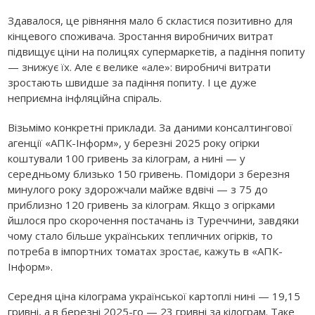
Здавалося, це рівняння мало б скластися позитивно для
кінцевого споживача. Зростання виробничих витрат
підвищує ціни на полицях супермаркетів, а падіння попиту
— знижує їх. Але є велике «але»: виробничі витрати
зростають швидше за падіння попиту. І це дуже
неприємна інфляційна спіраль.
Візьмімо конкретні приклади. За даними консалтингової
агенції «АПК-Інформ», у березні 2025 року огірки
коштували 100 гривень за кілограм, а нині — у
середньому близько 150 гривень. Помідори з березня
минулого року здорожчали майже вдвічі — з 75 до
приблизно 120 гривень за кілограм. Якщо з огірками
йшлося про скорочення постачань із Туреччини, завдяки
чому стало більше українських тепличних огірків, то
потреба в імпортних томатах зростає, кажуть в «АПК-
Інформ».
Середня ціна кілограма української картоплі нині — 19,15
гривні, а в березні 2025-го — 23 гривні за кілограм. Таке