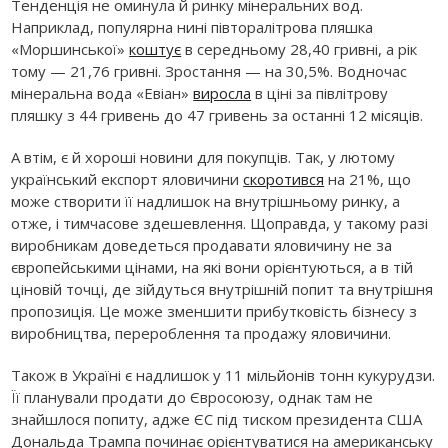
Тенденція не оминула й ринку мінеральних вод.
Наприклад, популярна нині півторалітрова пляшка
«Моршинської»
коштує
в середньому 28,40 гривні, а рік
тому — 21,76 гривні. Зростання — на 30,5%. Водночас
мінеральна вода «Евіан»
виросла
в ціні за півлітрову
пляшку з 44 гривень до 47 гривень за останні 12 місяців.
А втім, є й хороші новини для покупців. Так, у лютому
український експорт яловичини
скоротився
на 21%, що
може створити її надлишок на внутрішньому ринку, а
отже, і тимчасове здешевлення. Щоправда, у такому разі
виробникам доведеться продавати яловичину не за
європейськими цінами, на які вони орієнтуються, а в тій
ціновій точці, де зійдуться внутрішній попит та внутрішня
пропозиція. Це може зменшити прибутковість бізнесу з
виробництва, перероблення та продажу яловичини.
Також в Україні є надлишок у 11 мільйонів тонн кукурудзи.
Її планували продати до Євросоюзу, однак там не
знайшлося попиту, адже ЄС під тиском президента США
Дональда Трампа починає орієнтуватися на американську