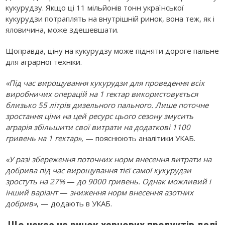
кукурудзу. Якщо ці 11 мільйонів тонн української
кукурудзи потраплять на внутрішній ринок, вона теж, як і
яловичина, може здешевшати.
Щоправда, ціну на кукурудзу може підняти дороге пальне
для аграрної техніки.
«Під час вирощування кукурудзи для проведення всіх
виробничих операцій на 1 гектар використовується
близько 55 літрів дизельного пального. Лише поточне
зростання ціни на цей ресурс цього сезону змусить
аграрія збільшити свої витрати на додаткові 1100
гривень на 1 гектар»
, — пояснюють аналітики УКАБ.
«У разі збереження поточних норм внесення витрати на
добрива під час вирощування тієї самої кукурудзи
зростуть на 27%
—
до 9000 гривень. Однак можливий і
інший варіант
—
зниження норм внесення азотних
добрив»
, — додають в УКАБ.