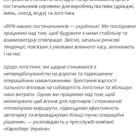
постачальників сировини для виробництва пива (дріжджі,
хміль, солод, вода) та логістика.
«90% наших постачальників — українські. Ми послідовно
працюємо над тим, щоб будувати з ними стабільну та
взаємовигідну співпрацю. Звісно, загальні ринкові
тенденції, пов’язані з умовами воєнного часу, впливають
і на нас.
Щодо логістики: ми щодня стикаємося з
непередбачуваністю на дорогах та підвищеним
операційним навантаженням. Зростання вартості
пального впливає на собівартість логістики та збільшує
наші витрати. Однак ми працюємо над тим, щоб
мінімізувати цей вплив для партнерів і споживачів:
оптимізуємо маршрути, підвищуємо ефективність
автопарку та впроваджуємо більш гнучкі операційні
рішення»
, — розповідають у пресслужбі компанії
«Карлсберг Україна».