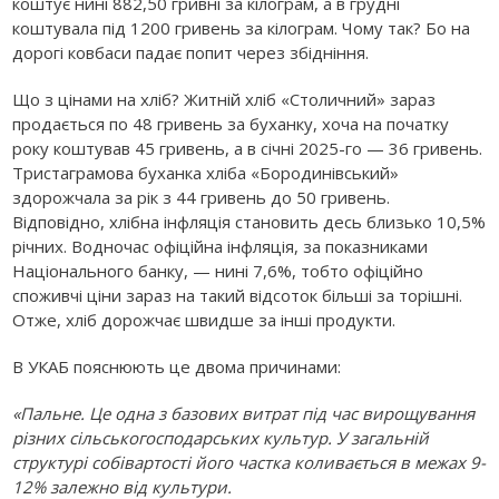
коштує нині 882,50 гривні за кілограм, а в грудні
коштувала під 1200 гривень за кілограм. Чому так? Бо на
дорогі ковбаси падає попит через збідніння.
Що з цінами на хліб? Житній хліб «Столичний» зараз
продається по 48 гривень за буханку, хоча на початку
року коштував 45 гривень, а в січні 2025-го — 36 гривень.
Тристаграмова буханка хліба «Бородинівський»
здорожчала за рік з 44 гривень до 50 гривень.
Відповідно, хлібна інфляція становить десь близько 10,5%
річних. Водночас офіційна інфляція, за показниками
Національного банку, — нині 7,6%, тобто офіційно
споживчі ціни зараз на такий відсоток більші за торішні.
Отже, хліб дорожчає швидше за інші продукти.
В УКАБ пояснюють це двома причинами:
«Пальне. Це одна з базових витрат під час вирощування
різних сільськогосподарських культур. У загальній
структурі собівартості його частка коливається в межах 9-
12% залежно від культури.