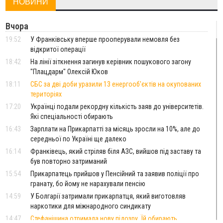
НОВИНИ
Вчора
19:52
У Франківську вперше прооперували немовля без
відкритої операції
18:42
На лінії зіткнення загинув керівник пошукового загону
"Плацдарм" Олексій Юков
18:11
СБС за дві доби уразили 13 енергооб'єктів на окупованих
територіях
17:20
Українці подали рекордну кількість заяв до університетів.
Які спеціальності обирають
16:43
Зарплати на Прикарпатті за місяць зросли на 10%, але до
середньої по Україні ще далеко
16:14
Франківець, який стріляв біля АЗС, вийшов під заставу та
був повторно затриманий
15:54
Прикарпатець прийшов у Пенсійний та заявив поліції про
гранату, бо йому не нарахували пенсію
14:59
У Болгарії затримали прикарпатця, який виготовляв
наркотики для міжнародного синдикату
14:47
Стефанішина отримала нову підозру. Їй обирають