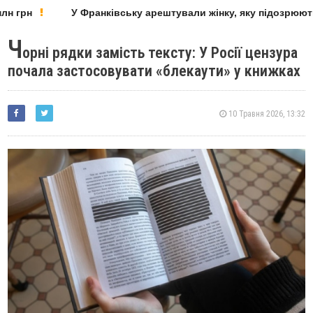
н грн
У Франківську арештували жінку, яку підозрюють 
Ч
орні рядки замість тексту: У Росії цензура
почала застосовувати «блекаути» у книжках
10 Травня 2026, 13:32