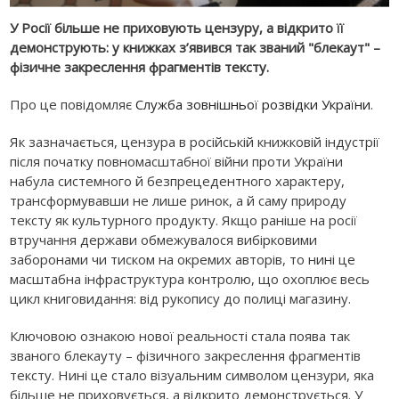
У Росії більше не приховують цензуру, а відкрито її
демонструють: у книжках з’явився так званий "блекаут" –
фізичне закреслення фрагментів тексту.
Про це повідомляє
Служба зовнішньої розвідки України
.
Як зазначається, цензура в російській книжковій індустрії
після початку повномасштабної війни проти України
набула системного й безпрецедентного характеру,
трансформувавши не лише ринок, а й саму природу
тексту як культурного продукту. Якщо раніше на росії
втручання держави обмежувалося вибірковими
заборонами чи тиском на окремих авторів, то нині це
масштабна інфраструктура контролю, що охоплює весь
цикл книговидання: від рукопису до полиці магазину.
Ключовою ознакою нової реальності стала поява так
званого блекауту – фізичного закреслення фрагментів
тексту. Нині це стало візуальним символом цензури, яка
більше не приховується, а відкрито демонструється. У