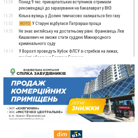
15:58
Понад 9 тис. прикарпатських вступників отримали
рекомендації до зарахування на бакалаврат у ВНЗ
15:28
Кілька вулиць у Долині тимчасово залишаться без газу
15:02
У Старуні відбулася Патріарша проща
ФОТО
14:35
Не знає англійську на достатньому рівні. Франківець Лев
Кишакевич не зможе стати суддею Міжнародного
кримінального суду
14:14
У Ворохті проведуть Кубок ФЛСУ зі стрибків на лижах,
пам'яті оборонця Богдана Бухонка
13:30
На Калущині розшукали чоловіка, який три дні
ФОТО
блукав у лісі
13:14
Боднар розповів про реакцію влади Польщі на атаки на
українців та про зміни після 23 серпня
12:31
"Едельвейси" щемливо привітали рідну Коломию з
ВІДЕО
Днем міста
11:55
Вчора у Франківську, Коломиї, Долині та Яремче
зафіксували рекордну спеку
11:45
У Надвірній п'яна жінка побила малолітнього хлопчика: суд
призначив штраф і 30 тисяч компенсації
11:17
У басейні Дністра встановилася гідрологічна посуха - рівні