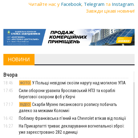
Читайте нас у
Facebook
,
Telegram
та
Instagram
.
Завжди цікаві новини!
НОВИНИ
Вчора
18:46
У Польщі невідомі скоїли наругу над могилою УПА
ФОТО
17:45
Сили оборони уразила Ярославський НПЗ та кораблі
берегової охорони фсб у Керчі
17:17
Скарби Музею писанкового розпису побачать
ВІДЕО
далеко за межами Коломиї
16:42
Поблизу Франківська п'яний на Chevrolet втікав від поліції
16:27
На Прикарпатті триває декларування вогнепальної зброї:
уже зареєстровано 282 одиниці