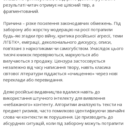
результаті читач отримує не цілісний твір, а
фрагментований.
Причина – різке посилення законодавчих обмежень. Під
заборону або жорстку модерацію на росії потрапили
будь-які згадки про війну, критика російської агресії, теми
ЛГБТК+, еміграції, деколоніального дискурсу, описи,
пов’язані з наркотиками чи самогубством. Унаслідок цього
тисячі книжок перевіряються, маркуються або
вилучаються з продажу. Цензура застосовується
незалежно від часу написання твору, навіть класика
світової літератури піддається «очищенню» через нові
переклади або перевидання.
Деякі російські видавництва вдалися навіть до
використання штучного інтелекту для виявлення
«небажаного» контенту. Алгоритми аналізують тексти на
предмет ризиків, часто помилково ідентифікуючи звичайні
слова чи контексти як порушення. Це призводить до
абсурдних ситуацій, коли під заборону можуть потрапити