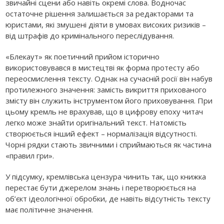
звичайні сцени або навіть окремі слова. Водночас
остаточне рішення залишається за редакторами та
юристами, які змушені діяти в умовах високих ризиків –
від штрафів до кримінального переслідування.
«Блекаут» як поетичний прийом історично
використовувався в мистецтві як форма протесту або
переосмислення тексту. Однак на сучасній росії він набув
протилежного значення: замість викриття прихованого
змісту він служить інструментом його приховування. При
цьому кремль не врахував, що в цифрову епоху читач
легко може знайти оригінальний текст. Натомість
створюється інший ефект – нормалізація відсутності.
Чорні рядки стають звичними і сприймаються як частина
«правил гри».
У підсумку, кремлівська цензура чинить так, що книжка
перестає бути джерелом знань і перетворюється на
об’єкт ідеологічної обробки, де навіть відсутність тексту
має політичне значення.