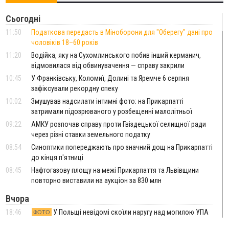
Сьогодні
11:50
Податкова передасть в Міноборони для "Оберегу" дані про
чоловіків 18–60 років
11:20
Водійка, яку на Сухомлинського побив інший керманич,
відмовилася від обвинувачення — справу закрили
10:45
У Франківську, Коломиї, Долині та Яремче 6 серпня
зафіксували рекордну спеку
10:02
Змушував надсилати інтимні фото: на Прикарпатті
затримали підозрюваного у розбещенні малолітньої
09:22
АМКУ розпочав справу проти Гвіздецької селищної ради
через різні ставки земельного податку
08:54
Синоптики попереджають про значний дощ на Прикарпатті
до кінця п'ятниці
08:45
Нафтогазову площу на межі Прикарпаття та Львівщини
повторно виставили на аукціон за 830 млн
Вчора
18:46
У Польщі невідомі скоїли наругу над могилою УПА
ФОТО
17:45
Сили оборони уразила Ярославський НПЗ та кораблі