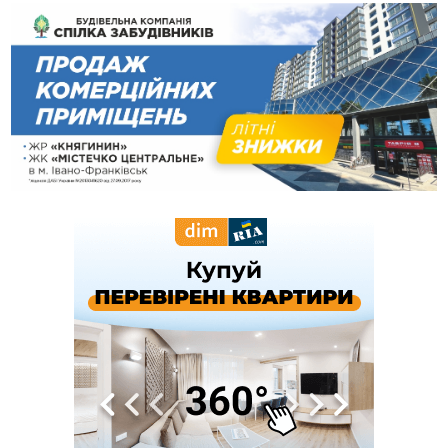
берегової охорони фсб у Керчі
17:17
Скарби Музею писанкового розпису побачать
ВІДЕО
далеко за межами Коломиї
16:42
Поблизу Франківська п'яний на Chevrolet втікав від поліції
16:27
На Прикарпатті триває декларування вогнепальної зброї:
уже зареєстровано 282 одиниці
15:58
Понад 9 тис. прикарпатських вступників отримали
рекомендації до зарахування на бакалаврат у ВНЗ
15:28
Кілька вулиць у Долині тимчасово залишаться без газу
15:02
У Старуні відбулася Патріарша проща
ФОТО
14:35
Не знає англійську на достатньому рівні. Франківець Лев
Кишакевич не зможе стати суддею Міжнародного
кримінального суду
14:14
У Ворохті проведуть Кубок ФЛСУ зі стрибків на лижах,
пам'яті оборонця Богдана Бухонка
13:30
На Калущині розшукали чоловіка, який три дні
ФОТО
блукав у лісі
13:14
Боднар розповів про реакцію влади Польщі на атаки на
українців та про зміни після 23 серпня
12:31
"Едельвейси" щемливо привітали рідну Коломию з
ВІДЕО