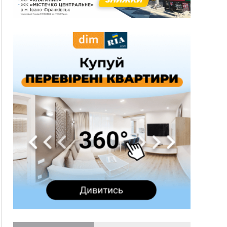
обирають запобіжний захід
14:02
«Пілот з Лондона» видурив у жительки
Коломийщини майже 64 тисячі гривень
13:13
У четвер на Прикарпатті очікується сильна
спека до 39°
13:00
На Снятинщині спіймали чоловіка, який зливав
з цистерни у полі невідому речовину
12:29
У МОЗ змінили підхід до госпіталізації та
оновили правила роботи стаціонарів
12:07
На межі Прикарпаття і Тернопільщини невідомі
засипали русло Золотої Липи та облаштували
переправу
11:44
У Франківську та Яремче зафіксували нові
температурні рекорди
11:17
Росія вдарила по Харкову "Бандероллю": є
постраждалі, пошкоджено цивільне
підприємство
10:54
Верховний суд повернув державі 1,5 га лісу із
трьома ставками в Івано-Франківській
громаді