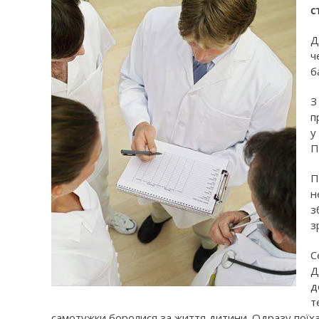
с
Д
ч
б
З
п
у
П
П
н
з
з
С
Д
д
т
самотужки боролися за життя дитини. Одразу поїха