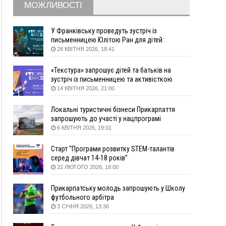
МОЖЛИВОСТІ
10:10
На Каскаді замість веж планують зробити
сквер з дитмайданчиком
09:31
На Верховинщині під час пожежі будинку
У Франківську проведуть зустріч із
травмувалась жінка
письменницею Юлітою Ран для дітей:
говоритимуть про серію книг про Мавку
28 КВІТНЯ 2026, 18:41
09:09
35 цимбалістів на Говерлі встановили
ВІДЕО
Рекорд України
«Текстура» запрошує дітей та батьків на
08:37
На Прикарпатті за пів року трапилось понад
зустріч із письменницею та активісткою
100 ДТП через нетверезих водіїв
Анною Повх
14 КВІТНЯ 2026, 21:00
08:08
рф масовано атакувала Київ та область: 14
загиблих, десятки постраждалих і пожежі
Локальні туристичні бізнеси Прикарпаття
(фото, відео)
запрошують до участі у нацпрограмі
«Подорож до себе»
6 КВІТНЯ 2026, 19:01
04 Серпня
19:49
«Коли я обернувся, ворог уже був у нашій
Старт “Програми розвитку STEM-талантів
серед дівчат 14-18 років”
траншеї»: командир з Надвірної на псевдо
22 ЛЮТОГО 2026, 18:00
«Француз»
19:34
В міському озері Франківська втопився
Прикарпатську молодь запрошують у Школу
чоловік
футбольного арбітра
18:45
Є висока потреба у кількох групах крові:
3 СІЧНЯ 2026, 13:36
прикарпатців просять у серпні ставати
донорами