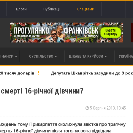
Блоги
Публікації
Спецтеми
ФІНАНСИ
СУСПІЛЬСТВО
ЦІКАВЕ ТА КУРЙОЗИ
УКРАЇНА 
тисяч доларів
Депутата Шкаврітка засудили до 9 років 
 смерті 16-річної дівчини?
5 Серпня 2013, 13:45
иждень тому Прикарпаття сколихнула звістка про трагічну
мерть 16-річної дівчини після того, як вона відвідала