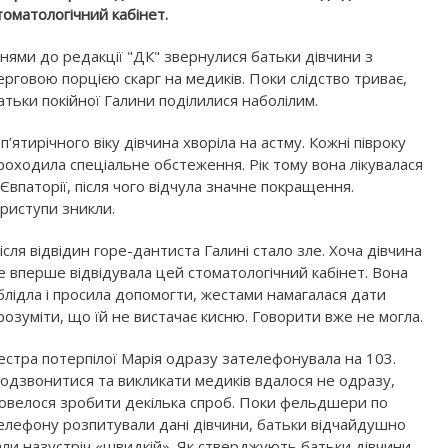
томатологічний кабінет.
нями до редакції "ДК" звернулися батьки дівчини з
ерговою порцією скарг на медиків. Поки слідство триває,
атьки покійної Галини поділилися наболілим.
 п’ятирічного віку дівчина хворіла на астму. Кожні півроку
роходила спеціальне обстеження. Рік тому вона лікувалася
 Євпаторії, після чого відчула значне покращення.
риступи зникли.
ісля відвідин горе-дантиста Галині стало зле. Хоча дівчина
е вперше відвідувала цей стоматологічний кабінет. Вона
блідла і просила допомогти, жестами намагалася дати
розуміти, що їй не вистачає кисню. Говорити вже не могла.
естра потерпілої Марія одразу зателефонувала на 103.
одзвонитися та викликати медиків вдалося не одразу,
овелося зробити декілька спроб. Поки фельдшери по
елефону розпитували дані дівчини, батьки відчайдушно
ли назустріч «швидкій». Як стверджують батьки дівчини,