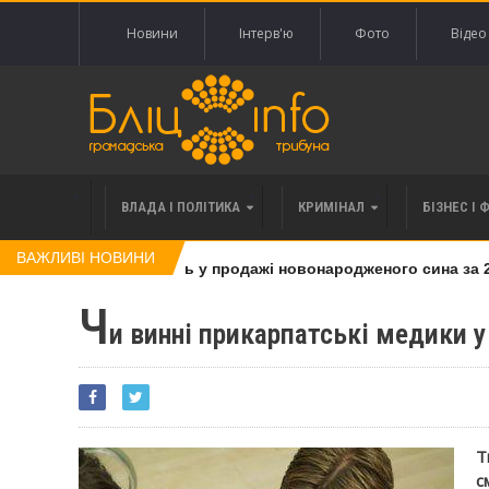
Новини
Інтерв'ю
Фото
Відео
ВЛАДА І ПОЛІТИКА
КРИМІНАЛ
БІЗНЕС І 
ВАЖЛИВІ НОВИНИ
жінку, яку підозрюють у продажі новонародженого сина за 20 
Ч
и винні прикарпатські медики у
Т
с