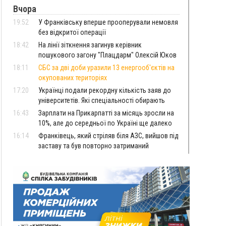
Вчора
19:52
У Франківську вперше прооперували немовля
без відкритої операції
18:42
На лінії зіткнення загинув керівник
пошукового загону "Плацдарм" Олексій Юков
18:11
СБС за дві доби уразили 13 енергооб'єктів на
окупованих територіях
17:20
Українці подали рекордну кількість заяв до
університетів. Які спеціальності обирають
16:43
Зарплати на Прикарпатті за місяць зросли на
10%, але до середньої по Україні ще далеко
16:14
Франківець, який стріляв біля АЗС, вийшов під
заставу та був повторно затриманий
15:54
Прикарпатець прийшов у Пенсійний та заявив
поліції про гранату, бо йому не нарахували
пенсію
14:59
У Болгарії затримали прикарпатця, який
виготовляв наркотики для міжнародного
синдикату
14:47
Стефанішина отримала нову підозру. Їй