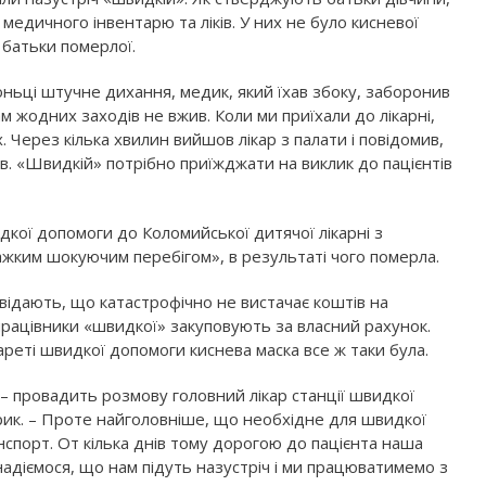
медичного інвентарю та ліків. У них не було кисневої
 батьки померлої.
ньці штучне дихання, медик, який їхав збоку, заборонив
ам жодних заходів не вжив. Коли ми приїхали до лікарні,
 Через кілька хвилин вийшов лікар з палати і повідомив,
ів. «Швидкій» потрібно приїжджати на виклик до пацієнтів
кої допомоги до Коломийської дитячої лікарні з
ажким шокуючим перебігом», в результаті чого померла.
ідають, що катастрофічно не вистачає коштів на
працівники «швидкої» закуповують за власний рахунок.
кареті швидкої допомоги киснева маска все ж таки була.
 провадить розмову головний лікар станції швидкої
ик. – Проте найголовніше, що необхідне для швидкої
нспорт. От кілька днів тому дорогою до пацієнта наша
надіємося, що нам підуть назустріч і ми працюватимемо з