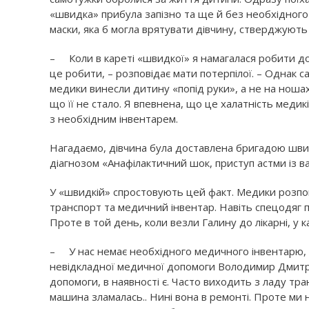
«швидка» прибула запізно та ще й без необхідного 
маски, яка б могла врятувати дівчину, стверджують
– Коли в кареті «швидкої» я намагалася робити до
це робити, – розповідає мати потерпілої. – Однак с
медики винесли дитину «попід руки», а не на ношах.
що її не стало. Я впевнена, що це халатність медик
з необхідним інвентарем.
Нагадаємо, дівчина була доставлена бригадою швид
діагнозом «Анафілактичний шок, приступ астми із в
У «швидкій» спростовують цей факт. Медики розпов
транспорт та медичний інвентар. Навіть спецодяг 
Проте в той день, коли везли Галину до лікарні, у 
– У нас немає необхідного медичного інвентарю, –
невідкладної медичної допомоги Володимир Дмитр
допомоги, в наявності є. Часто виходить з ладу тра
машина зламалась.. Нині вона в ремонті. Проте ми 