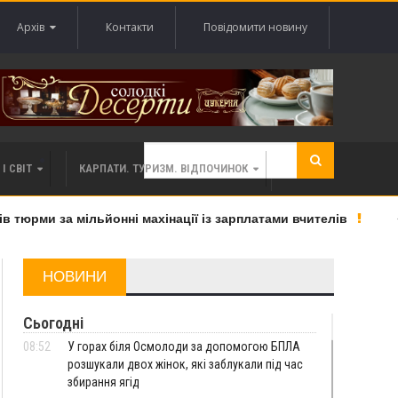
Архів
Контакти
Повідомити новину
І СВІТ
КАРПАТИ. ТУРИЗМ. ВІДПОЧИНОК
тюрми за мільйонні махінації із зарплатами вчителів
«В
НОВИНИ
Сьогодні
08:52
У горах біля Осмолоди за допомогою БПЛА
розшукали двох жінок, які заблукали під час
збирання ягід