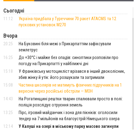
Сьогодні
11:12
Україна придбала у Туреччини 70 ракет ATACMS та 12
пускових установок M270
Вчора
20:25
На Буковині біля межі з Прикарпаттям зафіксували
землетрус
16:25
До +30°C і майже без опадів: синоптики розповіли про
погоду на Прикарпатті у найближчі дні
15:18
У Франківську мотоцикліст врізався в інший двоколісник,
збив жінку й утік: його розшукали та затримали
15:08
Частина школярів не матимуть фізичних підручників на 1
вересня через російські обстріли — МОН
14:43
На Рогатинщині рештки тварин спалювали просто в полі:
поліція розслідує отруєння земель
13:25
Пірс, ігровий майданчик і зона для пікніків: оголосили
тендер на 7 мільйонів на благоустрій Німецького озера
12:14
У Калуші на озері в міському парку масово загинули
качки та риба