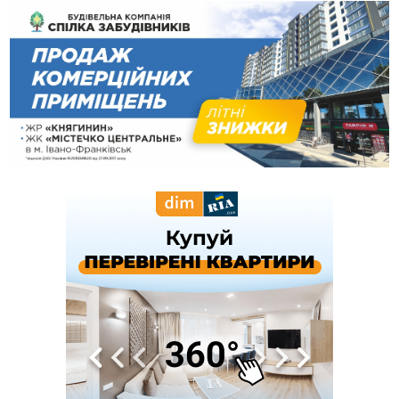
11:18
Майстра лісу з Верховинщини оштрафували на 600 тисяч за
переправлення чоловіків до Румунії
10:49
На Прикарпатті через негоду сталися аварійні вимкнення
світла
10:43
За змову на тендері для Долинської лікарні двох
підприємців оштрафували на 272 тисячі гривень
10:09
Яремчанський суд виніс вирок чоловіку, який у Буковелі
вкрав із супермаркету пляшку віскі за 8,5 тисяч
09:53
В урочищі біля Галича археологи відкопали давньоруську
вагову гирку XII–XIII століть
09:39
У Франківську медики провели серію складних операцій
на аорті
07 Серпня
22:22
У Богородчанах на "зебрі" водій Audi наїхав на
ФОТО
хлопчика з велосипедом
21:01
Загальна площа всіх книгарень України - трохи більше ніж 6
футбольних полів
20:47
На "зебрі" у Франківську два мотоциклісти збили жінку
18:55
Прикарпаття серед лідерів за будівництвом новобудов і