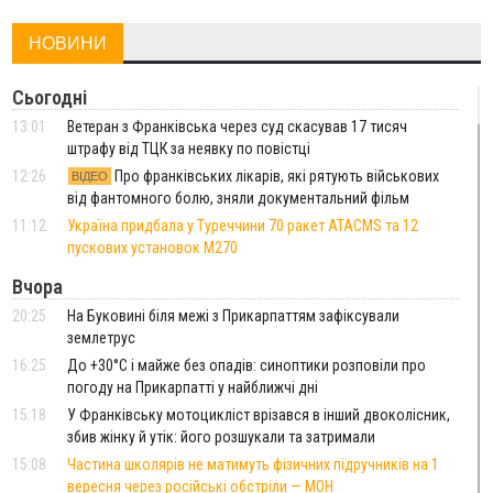
НОВИНИ
Сьогодні
13:01
Ветеран з Франківська через суд скасував 17 тисяч
штрафу від ТЦК за неявку по повістці
12:26
Про франківських лікарів, які рятують військових
ВІДЕО
від фантомного болю, зняли документальний фільм
11:12
Україна придбала у Туреччини 70 ракет ATACMS та 12
пускових установок M270
Вчора
20:25
На Буковині біля межі з Прикарпаттям зафіксували
землетрус
16:25
До +30°C і майже без опадів: синоптики розповіли про
погоду на Прикарпатті у найближчі дні
15:18
У Франківську мотоцикліст врізався в інший двоколісник,
збив жінку й утік: його розшукали та затримали
15:08
Частина школярів не матимуть фізичних підручників на 1
вересня через російські обстріли — МОН