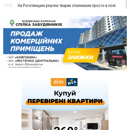
14:43
На Рогатинщині рештки тварин спалювали просто в полі:
поліція розслідує отруєння земель
13:25
Пірс, ігровий майданчик і зона для пікніків: оголосили
тендер на 7 мільйонів на благоустрій Німецького озера
12:14
У Калуші на озері в міському парку масово загинули
качки та риба
11:18
Майстра лісу з Верховинщини оштрафували на 600 тисяч за
переправлення чоловіків до Румунії
10:49
На Прикарпатті через негоду сталися аварійні вимкнення
світла
10:43
За змову на тендері для Долинської лікарні двох
підприємців оштрафували на 272 тисячі гривень
10:09
Яремчанський суд виніс вирок чоловіку, який у Буковелі
вкрав із супермаркету пляшку віскі за 8,5 тисяч
09:53
В урочищі біля Галича археологи відкопали давньоруську
вагову гирку XII–XIII століть
09:39
У Франківську медики провели серію складних операцій
на аорті
07 Серпня