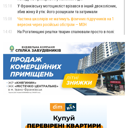
15:18
У Франківську мотоцикліст врізався в інший двоколісник,
збив жінку й утік: його розшукали та затримали
15:08
Частина школярів не матимуть фізичних підручників на 1
вересня через російські обстріли — МОН
14:43
На Рогатинщині рештки тварин спалювали просто в полі:
поліція розслідує отруєння земель
13:25
Пірс, ігровий майданчик і зона для пікніків: оголосили
тендер на 7 мільйонів на благоустрій Німецького озера
12:14
У Калуші на озері в міському парку масово загинули
качки та риба
11:18
Майстра лісу з Верховинщини оштрафували на 600 тисяч за
переправлення чоловіків до Румунії
10:49
На Прикарпатті через негоду сталися аварійні вимкнення
світла
10:43
За змову на тендері для Долинської лікарні двох
підприємців оштрафували на 272 тисячі гривень
10:09
Яремчанський суд виніс вирок чоловіку, який у Буковелі
вкрав із супермаркету пляшку віскі за 8,5 тисяч
09:53
В урочищі біля Галича археологи відкопали давньоруську
вагову гирку XII–XIII століть