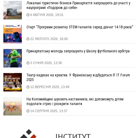
Локальні туристичні бізнеси Прикарпаття запрошують до участі у
14:31
«Багато питань буде знято». На громадських слуханнях в
нацпрограмі «Подорож до себе»
Яремче обговорили, як вирішити питання джипінгу в
6 КВІТНЯ 2026, 19:01
Карпатах
13:54
5 «тихих» хвороб, які виявляє профілактичне обстеження
Старт “Програми розвитку STEM-талантів серед дівчат 14-18 років”
13:30
На Надрічній тривають останні приготування до
ФОТО
22 ЛЮТОГО 2026, 18:00
нового руху
12:57
У Франківську зафіксували найбільшу спеку за всю історію
Прикарпатську молодь запрошують у Школу футбольного арбітра
спостережень
12:24
Лікування наркоманії Київ: чому важливо розпочати
3 СІЧНЯ 2026, 13:36
терапію якомога раніше
Театр надихає на креатив. У Франківську відбудеться IF IT Forum
12:00
Франківця, який у Косові викрав за магазину понад 640
2025
тисяч гривень у валюті, засудили до 5 років
12 ВЕРЕСНЯ 2025, 13:49
11:50
Податкова передасть в Міноборони для "Оберегу" дані про
чоловіків 18–60 років
На Коломийщині шукають наставників, які допоможуть дітям
11:20
Водійка, яку на Сухомлинського побив інший керманич,
подолати стрес і розкрити таланти
відмовилася від обвинувачення — справу закрили
14 СЕРПНЯ 2025, 13:37
10:45
У Франківську, Коломиї, Долині та Яремче 6 серпня
зафіксували рекордну спеку
10:02
Змушував надсилати інтимні фото: на Прикарпатті
затримали підозрюваного у розбещенні малолітньої