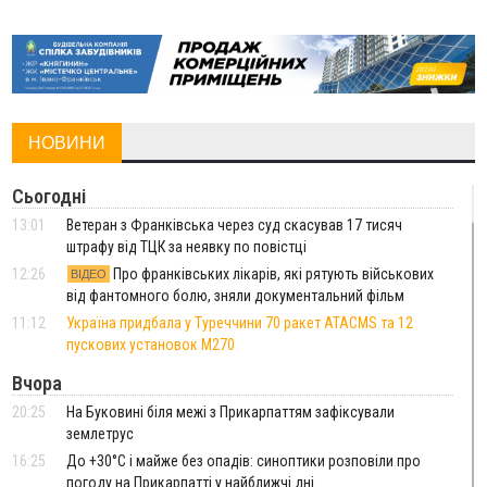
НОВИНИ
Сьогодні
13:01
Ветеран з Франківська через суд скасував 17 тисяч
штрафу від ТЦК за неявку по повістці
12:26
Про франківських лікарів, які рятують військових
ВІДЕО
від фантомного болю, зняли документальний фільм
11:12
Україна придбала у Туреччини 70 ракет ATACMS та 12
пускових установок M270
Вчора
20:25
На Буковині біля межі з Прикарпаттям зафіксували
землетрус
16:25
До +30°C і майже без опадів: синоптики розповіли про
погоду на Прикарпатті у найближчі дні