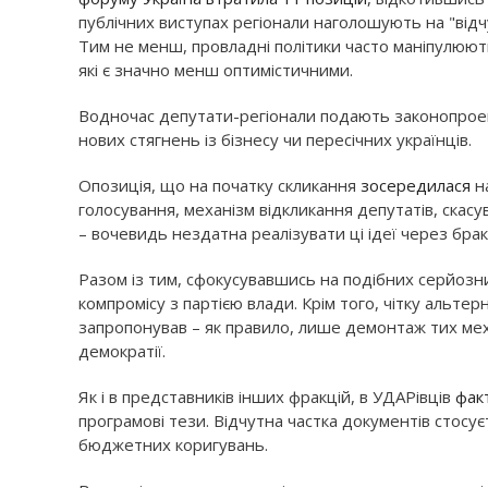
публічних виступах регіонали наголошують на "від
Тим не менш, провладні політики часто маніпулюють
які є значно менш оптимістичними.
Водночас депутати-регіонали подають законопроек
нових стягнень із бізнесу чи пересічних українців.
Опозиція, що на початку скликання
зосередилася
на
голосування, механізм відкликання депутатів, скасу
– вочевидь нездатна реалізувати ці ідеї через брак 
Разом із тим, сфокусувавшись на подібних серйоз
компромісу з партією влади. Крім того, чітку альт
запропонував – як правило, лише демонтаж тих меха
демократії.
Як і в представників інших фракцій, в УДАРівців
фак
програмові тези. Відчутна частка документів стосу
бюджетних коригувань.