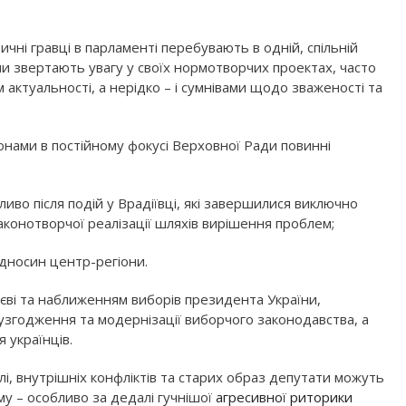
чні гравці в парламенті перебувають в одній, спільній
они звертають увагу у своїх нормотворчих проектах, часто
 актуальності, а нерідко – і сумнівами щодо зваженості та
онами в постійному фокусі Верховної Ради повинні
во після подій у Врадіївці, які завершилися виключно
аконотворчої реалізації шляхів вирішення проблем;
дносин центр-регіони.
Києві та наближенням виборів президента України,
узгодження та модернізації виборчого законодавства, а
 українців.
і, внутрішніх конфліктів та старих образ депутати можуть
 – особливо за дедалі гучнішої
агресивної риторики