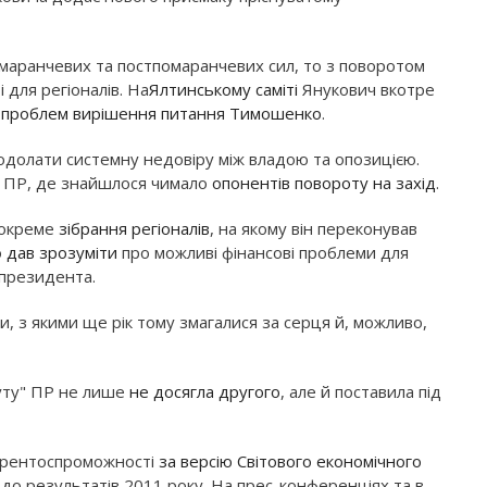
маранчевих та постпомаранчевих сил, то з поворотом
 для регіоналів. На
Ялтинському саміті
Янукович вкотре
 проблем вирішення питання Тимошенко
.
подолати системну недовіру між владою та опозицією.
і ПР, де знайшлося чимало
опонентів повороту на захід
.
 окреме
зібрання регіоналів
, на якому він переконував
о
дав зрозуміти
про можливі фінансові проблеми для
 президента.
зи, з якими ще рік тому змагалися за серця й, можливо,
буту" ПР не лише
не досягла другого
, але й поставила під
курентоспроможності
за версію Світового економічного
 до результатів 2011 року. На прес-конференціях та в