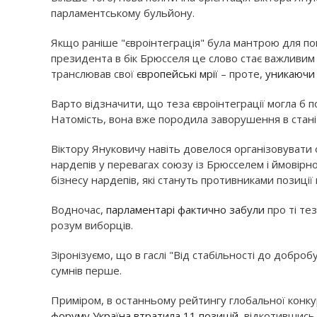
парламентському бульйону.
Якщо раніше "євроінтеграція" була мантрою для по
президента в бік Брюсселя це слово стає важливим і
транслював свої
європейські мрії
– проте,
уникаючи
Варто відзначити, що теза євроінтеграції могла б 
Натомість, вона вже породила заворушення в стан
Віктору Януковичу навіть довелося організовувати
нардепів у перевагах союзу із Брюсселем і ймовірн
бізнесу нардепів, які стануть противниками позиції
Водночас,
парламентарі фактично забули
про ті те
розум виборців.
Зіронізуємо, що в гаслі "Від стабільності до добро
сумнів перше.
Приміром, в останньому рейтингу глобальної кон
форуму Україна втратила 11 позицій
, відкотившись