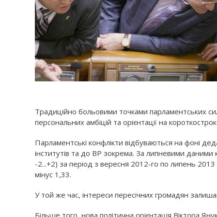
Традиційно больовими точками парламентських сил
персональних амбіцій та орієнтації на короткострок
Парламентські конфлікти відбуваються на фоні деда
інститутів та до ВР зокрема. За липневими даними к
-2...+2) за період з вересня 2012-го по липень 201
мінус 1,33.
У той же час, інтереси пересічних громадян залиша
Більше того, нова політична орієнтація Віктора Ян