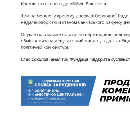
Кремля
та готового до обіймів Брюсселя.
Тим не менше, у кривому дзеркалі Верховної Ради 
недалекозорістю й станом банківського рахунку деп
Опукле скло майже остаточно перетворило політику
обмінюється на депутатський мандат, а далі – обіц
політичній кон'юнктурі.
Стас Соколов, аналітик Фундації "Відкрите суспільс