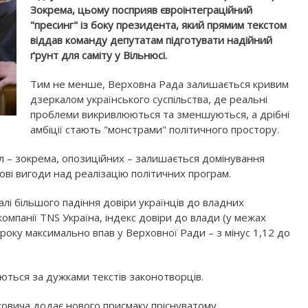
Зокрема, цьому посприяв євроінтеграційний
"пресинг" із боку президента, який прямим текстом
віддав команду депутатам підготувати надійний
ґрунт для саміту у Вільнюсі.
Тим не менше, Верховна Рада залишається кривим
дзеркалом українського суспільства, де реальні
проблеми викривлюються та зменшуються, а дрібні
амбіції стають "монстрами" політичного простору.
 – зокрема, опозиційних – залишається домінування
ові вигоди над реалізацію політичних програм.
лі більшого падіння довіри українців до владних
омпанії TNS Україна, індекс довіри до влади (у межах
3 року максимально впав у Верховної Ради – з мінус 1,12 до
ються за дужками текстів законотворців.
уковича додає нового присмаку пріснуватому