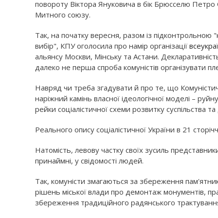
повороту Віктора Януковича в бік Брюсселю Петро 
Митного союзу.
Так, на початку вересня, разом із підконтрольною 
вибір", КПУ оголосила про намір організації
всеукра
альянсу Москви, Мінську та Астани. Декларативність
далеко не перша спроба комуністів організувати пле
Навряд чи треба згадувати й про те, що Комуністич
наріжний камінь власної ідеологічної моделі – руйн
рейки соціалістичної схеми розвитку суспільства та
Реального опису соціалістичної України в 21 сторіччі 
Натомість, левову частку своїх зусиль представни
принаймні, у свідомості людей.
Так, комуністи змагаються за збереження пам'ятник
рішень міської влади про демонтаж монументів, п
збереження традиційного радянського трактування 