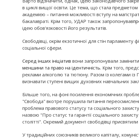
Варто відзначити, однак, ідею законодавчого закрі
в циклі вищої освіти. Це тема, що стала предметом
академією – питання можливості вступу на магістрат
бакалавраті. Крім того, УДАР також запропонував
пр
ідею обов'язковості його результатів.
Свободівці, окрім екзотичної для стін парламенту ф
соціальної сфери.
Серед інших ініціатив
вони запропонували замінит
меншини та право на ідентичність
. Крім того, пре
реклами алкоголю та тютюну. Разом із колегами із 
визнавати ступені вищих духовних навчальних закл
Більше того, на фоні посилення економічних пробле
"Свобода" вкотре порушила питання переосмислення 
проблема правового статусу та соціального захист
назвою "Про статус та гарантії соціального захисту
столітті". Окремий документ свободівці присвятили 
У традиційних союзників великого капіталу, комуністі