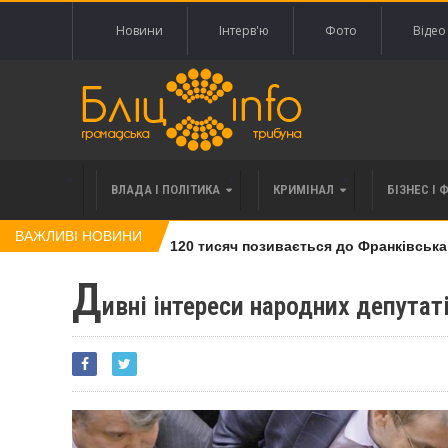
Новини
Інтерв'ю
Фото
Відео
ВЛАДА І ПОЛІТИКА
КРИМІНАЛ
БІЗНЕС І 
ВАЖЛИВІ НОВИНИ
влі права вимоги за 120 тисяч позивається до Франківська на 
Д
ивні інтереси народних депутат