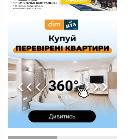
вогнепальної зброї: уже зареєстровано 282
одиниці
15:58
Понад 9 тис. прикарпатських вступників
отримали рекомендації до зарахування на
бакалаврат у ВНЗ
15:28
Кілька вулиць у Долині тимчасово залишаться
без газу
15:02
У Старуні відбулася Патріарша проща
ФОТО
14:35
Не знає англійську на достатньому рівні.
Франківець Лев Кишакевич не зможе стати
суддею Міжнародного кримінального суду
14:14
У Ворохті проведуть Кубок ФЛСУ зі стрибків
на лижах, пам'яті оборонця Богдана Бухонка
13:30
На Калущині розшукали чоловіка, який
ФОТО
три дні блукав у лісі
13:14
Боднар розповів про реакцію влади Польщі
на атаки на українців та про зміни після 23
серпня
12:31
"Едельвейси" щемливо привітали рідну
ВІДЕО
Коломию з Днем міста