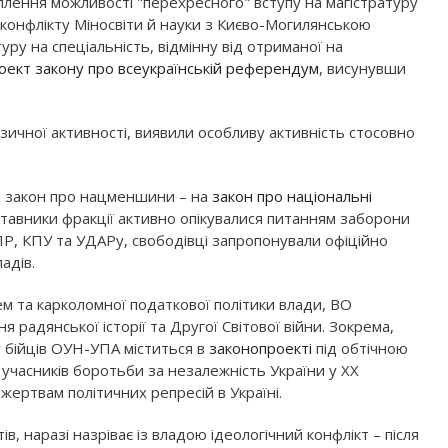
плення можливості "перехресного" вступу на магістратуру
 конфлікту Міносвіти й науки з Києво-Могилянською
уру на спеціальність, відмінну від отриманої на
оект закону про всеукраїнській референдум
, висунувши
ізичної активності, виявили особливу активність стосовно
и закон про нацменшини – на
закон про національні
дставники фракції активно опікувалися питанням заборони
ПР, КПУ та УДАРу, свободівці запропонували офіційно
адів.
м та карколомної податкової політики влади, ВО
радянської історії та Другої Світової війни. Зокрема,
у бійців ОУН-УПА міститься в
законопроекті
під обтічною
 учасників боротьби за незалежність України у ХХ
жертвам політичних репресій в Україні.
в, наразі назріває із владою ідеологічний конфлікт – після