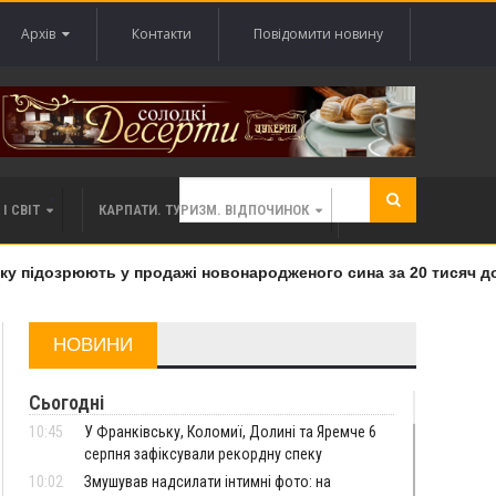
Архів
Контакти
Повідомити новину
І СВІТ
КАРПАТИ. ТУРИЗМ. ВІДПОЧИНОК
 підозрюють у продажі новонародженого сина за 20 тисяч дола
НОВИНИ
Сьогодні
10:45
У Франківську, Коломиї, Долині та Яремче 6
серпня зафіксували рекордну спеку
10:02
Змушував надсилати інтимні фото: на