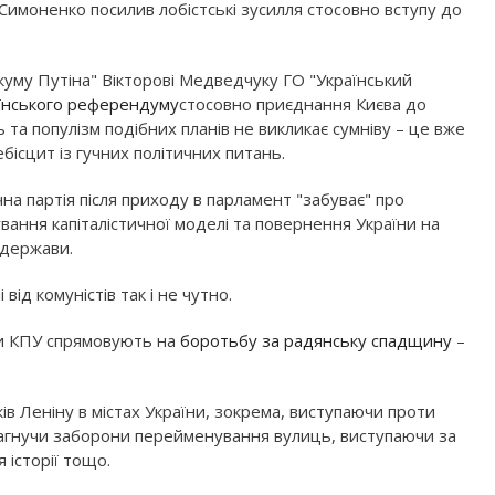
Симоненко посилив лобістські зусилля стосовно вступу до
"куму Путіна" Вікторові Медведчуку ГО "Український
їнського референдуму
стосовно приєднання Києва до
 та популізм подібних планів не викликає сумніву – це вже
бісцит із гучних політичних питань.
на партія після приходу в парламент "забуває" про
ування капіталістичної моделі та повернення України на
 держави.
від комуністів так і не чутно.
ки КПУ спрямовують на
боротьбу за радянську спадщину
–
ів Леніну в містах України, зокрема, виступаючи проти
рагнучи заборони перейменування вулиць, виступаючи за
історії тощо.