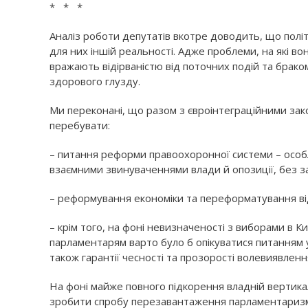
* * *
Аналіз роботи депутатів вкотре доводить, що політи
для них іншій реальності. Адже проблеми, на які в
вражають відірваністю від поточних подій та браком
здорового глузду.
Ми переконані, що разом з євроінтеграційними зак
перебувати:
– питання реформи правоохоронної системи – особли
взаємними звинуваченнями влади й опозиції, без з
– реформування економіки та переформатування ві
– крім того, на фоні невизначеності з виборами в 
парламентарям варто було б опікуватися питанням 
також гарантії чесності та прозорості волевиявлення
На фоні майже повного підкорення владній вертикал
зробити спробу перезавантаження парламентаризму