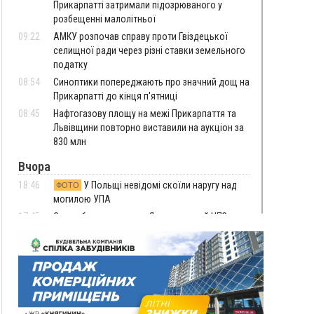
Прикарпатті затримали підозрюваного у
розбещенні малолітньої
09:22
АМКУ розпочав справу проти Гвіздецької
селищної ради через різні ставки земельного
податку
08:54
Синоптики попереджають про значний дощ на
Прикарпатті до кінця п'ятниці
08:45
Нафтогазову площу на межі Прикарпаття та
Львівщини повторно виставили на аукціон за
830 млн
Вчора
18:46
У Польщі невідомі скоїли наругу над
ФОТО
могилою УПА
17:45
Сили оборони уразила Ярославський НПЗ та
кораблі берегової охорони фсб у Керчі
17:17
Скарби Музею писанкового розпису
ВІДЕО
побачать далеко за межами Коломиї
16:42
Поблизу Франківська п'яний на Chevrolet
втікав від поліції
16:27
На Прикарпатті триває декларування