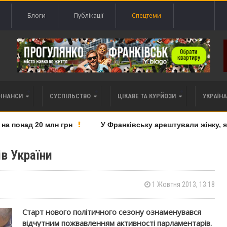
Блоги
Публікації
Спецтеми
ФІНАНСИ
СУСПІЛЬСТВО
ЦІКАВЕ ТА КУРЙОЗИ
УКРАЇНА 
понад 20 млн грн
У Франківську арештували жінку, яку
ів України
1 Жовтня 2013, 13:18
Старт нового політичного сезону ознаменувався
відчутним пожвавленням активності парламентарів.