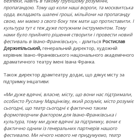
безпеки, навіть в такому грубішому розумінні,
пропагандою. Тому що коли наші вороги, та москвитська
орда, вкладають шалені гроші, мільйони на пропаганду
свою, ми маємо з свого боку теж мати що протиставити. І
культура тут є теж дуже потужним інструментом. Тому
нами було прийнято рішення створити і провести новий
фестиваль в Івано-Франківську»
, - ділиться
Ростислав
Держипільський,
генеральний директор, художній
керівник Івано-Франківського національного академічного
драматичного театру імені Івана Франка.
Також директор драмтеатру додає, що дякує місту за
підтримку ініціативи:
«Ми дуже вдячні, власне, місту, що вони нас підтримали,
особисто Руслану Марцінківу, який розуміє, місто розуміє
сьогодні, що театр сьогодні є фактично таким
формотворчим фактором для Івано-Франківська і
культура, тому ми дуже вдячні за підтримку, вони є
фактично одним із генеральних партнерів нашого
фестивалю. Ми нічого нового не придумуємо, театр