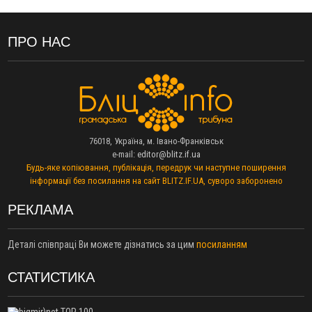
13:30
На Калущині розшукали чоловіка, який три дні
ФОТО
блукав у лісі
13:14
Боднар розповів про реакцію влади Польщі на атаки на
ПРО НАС
українців та про зміни після 23 серпня
12:31
"Едельвейси" щемливо привітали рідну Коломию з
ВІДЕО
Днем міста
11:55
Вчора у Франківську, Коломиї, Долині та Яремче
зафіксували рекордну спеку
11:45
У Надвірній п'яна жінка побила малолітнього хлопчика: суд
76018, Україна, м. Івано-Франківськ
призначив штраф і 30 тисяч компенсації
e-mail:
editor@blitz.if.ua
11:17
У басейні Дністра встановилася гідрологічна посуха - рівні
Будь-яке копіювання, публікація, передрук чи наступне поширення
води наблизилися до найнижчих показників
інформації без посилання на сайт BLITZ.IF.UA, суворо заборонено
11:09
У Бурштині поблизу АЗС сталася масова бійка, поліція
з'ясовує обставини
РЕКЛАМА
10:30
ФОП із Житомира після купівлі права вимоги за 120
тисяч позивається до Франківська на понад 20 млн грн
Деталі співпраці Ви можете дізнатись за цим
посиланням
08:52
У горах біля Осмолоди за допомогою БПЛА розшукали
двох жінок, які заблукали під час збирання ягід
СТАТИСТИКА
05 Серпня
19:52
У Франківську вперше прооперували немовля без