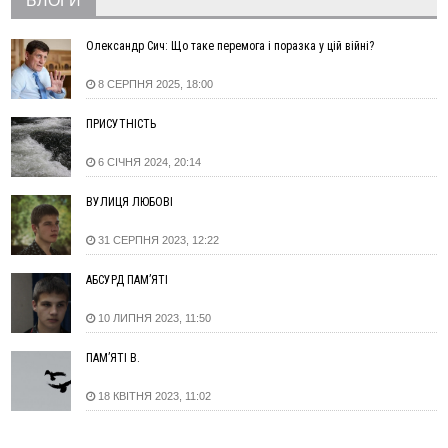
БЛОГИ
повторно виставили на аукціон за 830 млн
06 Серпня
Олександр Сич: Що таке перемога і поразка у цій війні?
18:46
У Польщі невідомі скоїли наругу над могилою УПА
ФОТО
8 СЕРПНЯ 2025, 18:00
17:45
Сили оборони уразила Ярославський НПЗ та кораблі
берегової охорони фсб у Керчі
ПРИСУТНІСТЬ
17:17
Скарби Музею писанкового розпису побачать
ВІДЕО
далеко за межами Коломиї
6 СІЧНЯ 2024, 20:14
16:42
Поблизу Франківська п'яний на Chevrolet втікав від поліції
16:27
На Прикарпатті триває декларування вогнепальної зброї:
ВУЛИЦЯ ЛЮБОВІ
уже зареєстровано 282 одиниці
31 СЕРПНЯ 2023, 12:22
15:58
Понад 9 тис. прикарпатських вступників отримали
рекомендації до зарахування на бакалаврат у ВНЗ
АБСУРД ПАМ’ЯТІ
15:28
Кілька вулиць у Долині тимчасово залишаться без газу
15:02
У Старуні відбулася Патріарша проща
ФОТО
10 ЛИПНЯ 2023, 11:50
14:35
Не знає англійську на достатньому рівні. Франківець Лев
ПАМ’ЯТІ В.
Кишакевич не зможе стати суддею Міжнародного
кримінального суду
18 КВІТНЯ 2023, 11:02
14:14
У Ворохті проведуть Кубок ФЛСУ зі стрибків на лижах,
пам'яті оборонця Богдана Бухонка