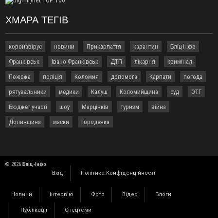
відкритої операції
ХМАРА ТЕГІВ
18:42
На лінії зіткнення загинув керівник пошукового загону
"Плацдарм" Олексій Юков
18:11
СБС за дві доби уразили 13 енергооб'єктів на окупованих
коронавірус
новини
Прикарпаття
карантин
Бліц-Інфо
територіях
Франківськ
Івано-Франківськ
ДТП
лікарня
кримінал
17:20
Українці подали рекордну кількість заяв до університетів.
Які спеціальності обирають
Пожежа
поліція
Коломия
допомога
Карпати
погода
16:43
Зарплати на Прикарпатті за місяць зросли на 10%, але до
рятувальники
медики
Калуш
Коломийщина
суд
ОТГ
середньої по Україні ще далеко
Бюджет участі
шоу
Марцінків
туризм
війна
16:14
Франківець, який стріляв біля АЗС, вийшов під заставу та
був повторно затриманий
Долинщина
маски
Городенка
15:54
Прикарпатець прийшов у Пенсійний та заявив поліції про
гранату, бо йому не нарахували пенсію
14:59
У Болгарії затримали прикарпатця, який виготовляв
наркотики для міжнародного синдикату
© 2026
Бліц-Інфо
Вхід
Політика Конфіденційності
14:47
Стефанішина отримала нову підозру. Їй обирають
запобіжний захід
Новини
Інтерв'ю
Фото
Відео
Блоги
14:02
«Пілот з Лондона» видурив у жительки Коломийщини
майже 64 тисячі гривень
Публікації
Спецтеми