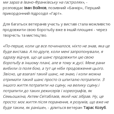
ми зараз в Івано-Франківську на гастролях»
, -
розповідає
Іван Войнов
, позивний «Банкір», Перший
прикордонний підрозділ «Гарт».
Для багатьох ветеранів участь у виставі стала можливістю
продовжити свою боротьбу вже в іншій площині - через
творчість та мистецтво.
«По-перше, коли це все починалося, ніхто не знав, яка це
буде вистава. А по-друге, коли мені запропонували, я
одразу відчув, що це шанс продовжити цю свою
боротьбу в іншому плані, але в тому ж дусі. Мене рани
вибили із поля бою, а тут це ніби продовження цього.
Звісно, це взагалі такий шанс, не знаю, і коли можна
отримати такий шанс просто із шпиталю потрапити. З
іншого життя потрапити на сцену, на велику сцену.і
потрапити до таких режисерів і хореографів, як
Семьошкіна, Ахтем Сеітаблаєв, який нас зібрав. Ну, це
просто: моє життя після поранення, я розумів, що вже не
буде таким, як раніше»
, - ділиться ветеран
Тарас Козуб
.