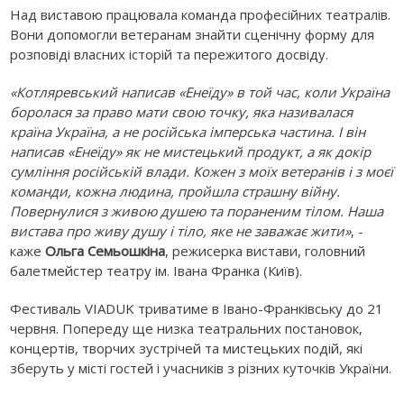
Над виставою працювала команда професійних театралів.
Вони допомогли ветеранам знайти сценічну форму для
розповіді власних історій та пережитого досвіду.
«Котляревський написав «Енеїду» в той час, коли Україна
боролася за право мати свою точку, яка називалася
країна Україна, а не російська імперська частина. І він
написав «Енеїду» як не мистецький продукт, а як докір
сумління російській влади. Кожен з моїх ветеранів і з моєї
команди, кожна людина, пройшла страшну війну.
Повернулися з живою душею та пораненим тілом. Наша
вистава про живу душу і тіло, яке не заважає жити»
, -
каже
Ольга Семьошкіна
, режисерка вистави, головний
балетмейстер театру ім. Івана Франка (Київ).
Фестиваль VIADUK триватиме в Івано-Франківську до 21
червня. Попереду ще низка театральних постановок,
концертів, творчих зустрічей та мистецьких подій, які
зберуть у місті гостей і учасників з різних куточків України.