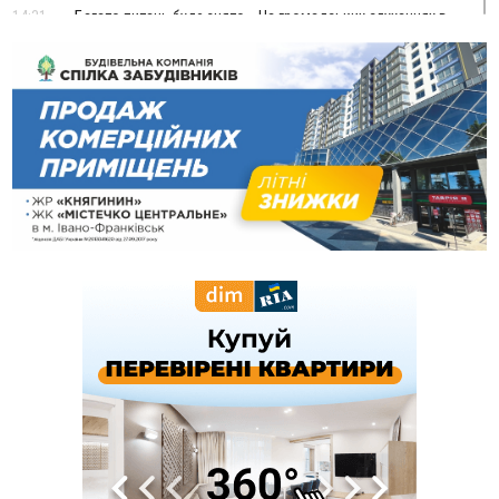
14:31
«Багато питань буде знято». На громадських слуханнях в
Яремче обговорили, як вирішити питання джипінгу в
Карпатах
13:54
5 «тихих» хвороб, які виявляє профілактичне обстеження
13:30
На Надрічній тривають останні приготування до
ФОТО
нового руху
12:57
У Франківську зафіксували найбільшу спеку за всю історію
спостережень
12:24
Лікування наркоманії Київ: чому важливо розпочати
терапію якомога раніше
12:00
Франківця, який у Косові викрав за магазину понад 640
тисяч гривень у валюті, засудили до 5 років
11:50
Податкова передасть в Міноборони для "Оберегу" дані про
чоловіків 18–60 років
11:20
Водійка, яку на Сухомлинського побив інший керманич,
відмовилася від обвинувачення — справу закрили
10:45
У Франківську, Коломиї, Долині та Яремче 6 серпня
зафіксували рекордну спеку
10:02
Змушував надсилати інтимні фото: на Прикарпатті
затримали підозрюваного у розбещенні малолітньої