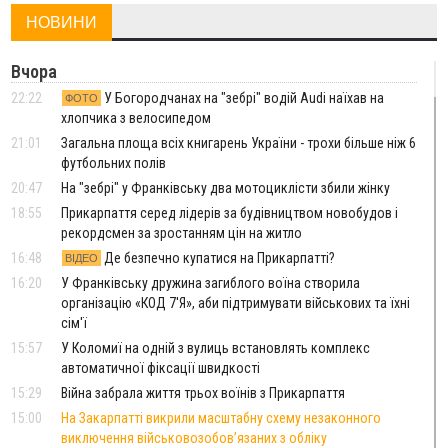
НОВИНИ
Вчора
22:22
У Богородчанах на "зебрі" водій Audi наїхав на
ФОТО
хлопчика з велосипедом
21:01
Загальна площа всіх книгарень України - трохи більше ніж 6
футбольних полів
20:47
На "зебрі" у Франківську два мотоциклісти збили жінку
18:55
Прикарпаття серед лідерів за будівництвом новобудов і
рекордсмен за зростанням цін на житло
16:48
Де безпечно купатися на Прикарпатті?
ВІДЕО
16:20
У Франківську дружина загиблого воїна створила
організацію «КОД 7'Я», аби підтримувати військових та їхні
сім'ї
15:57
У Коломиї на одній з вулиць встановлять комплекс
автоматичної фіксації швидкості
15:29
Війна забрала життя трьох воїнів з Прикарпаття
15:00
На Закарпатті викрили масштабну схему незаконного
виключення військовозобов’язаних з обліку