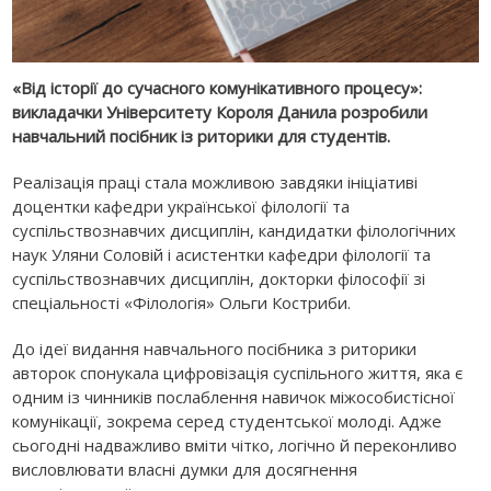
«Від історії до сучасного комунікативного процесу»:
викладачки Університету Короля Данила розробили
навчальний посібник із риторики для студентів.
Реалізація праці стала можливою завдяки ініціативі
доцентки кафедри української філології та
суспільствознавчих дисциплін, кандидатки філологічних
наук Уляни Соловій і асистентки кафедри філології та
суспільствознавчих дисциплін, докторки філософії зі
спеціальності «Філологія» Ольги Костриби.
До ідеї видання навчального посібника з риторики
авторок спонукала цифровізація суспільного життя, яка є
одним із чинників послаблення навичок міжособистісної
комунікації, зокрема серед студентської молоді. Адже
сьогодні надважливо вміти чітко, логічно й переконливо
висловлювати власні думки для досягнення