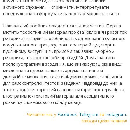
комунікативної мети, а також розвивати навички
активного слухання — сприймати, інтерпретувати
повідомлення та формувати належну реакцію на нього.
Навчальний посібник складається з двох частин. Перша
містить теоретичний матеріал про становлення і розвиток
риторики як науки та особливості моделювання сучасного
комунікативного процесу, роль оратора й аудиторії в
публічному виступі, цілі, прийоми так званої «чорної»
риторики, а також способи протидії їй. Друга частина
пропонує практичні завдання, що активізують різні види
мислення та вдосконалюють аргументативне й
дискусійне мовлення, тексти відомих промов, запитання
для самоконтролю, тестові завдання і відповіді до них, а
також додатки: короткий словник риторичних термінів та
ілюстративно-текстовий матеріал для асоціативного
розвитку словникового складу мовця.
Читайте нас у
Facebook
,
Telegram
та
Instagram
.
Завжди цікаві новини!