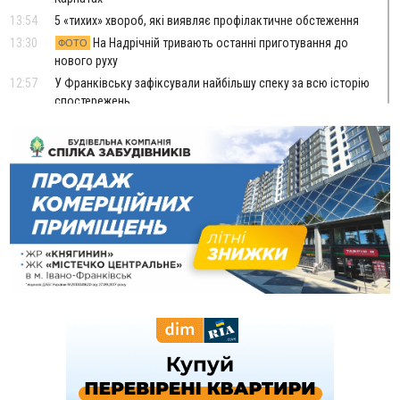
13:54
5 «тихих» хвороб, які виявляє профілактичне обстеження
13:30
На Надрічній тривають останні приготування до
ФОТО
нового руху
12:57
У Франківську зафіксували найбільшу спеку за всю історію
спостережень
12:24
Лікування наркоманії Київ: чому важливо розпочати
терапію якомога раніше
12:00
Франківця, який у Косові викрав за магазину понад 640
тисяч гривень у валюті, засудили до 5 років
11:50
Податкова передасть в Міноборони для "Оберегу" дані про
чоловіків 18–60 років
11:20
Водійка, яку на Сухомлинського побив інший керманич,
відмовилася від обвинувачення — справу закрили
10:45
У Франківську, Коломиї, Долині та Яремче 6 серпня
зафіксували рекордну спеку
10:02
Змушував надсилати інтимні фото: на Прикарпатті
затримали підозрюваного у розбещенні малолітньої
09:22
АМКУ розпочав справу проти Гвіздецької селищної ради
через різні ставки земельного податку