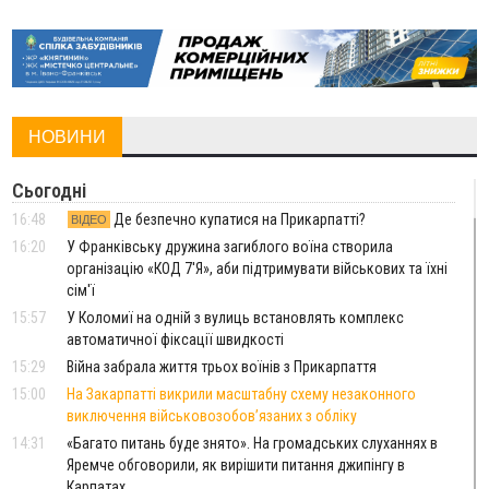
НОВИНИ
Сьогодні
16:48
Де безпечно купатися на Прикарпатті?
ВІДЕО
16:20
У Франківську дружина загиблого воїна створила
організацію «КОД 7'Я», аби підтримувати військових та їхні
сім'ї
15:57
У Коломиї на одній з вулиць встановлять комплекс
автоматичної фіксації швидкості
15:29
Війна забрала життя трьох воїнів з Прикарпаття
15:00
На Закарпатті викрили масштабну схему незаконного
виключення військовозобов’язаних з обліку
14:31
«Багато питань буде знято». На громадських слуханнях в
Яремче обговорили, як вирішити питання джипінгу в
Карпатах