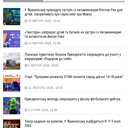
автоматичної фіксації швидкості
У Франківську проведуть зустріч із письменницею Юлітою Ран для
15:29
Війна забрала життя трьох воїнів з Прикарпаття
дітей: говоритимуть про серію книг про Мавку
15:00
На Закарпатті викрили масштабну схему незаконного
28 КВІТНЯ 2026, 18:41
виключення військовозобов’язаних з обліку
14:31
«Багато питань буде знято». На громадських слуханнях в
«Текстура» запрошує дітей та батьків на зустріч із письменницею
та активісткою Анною Повх
Яремче обговорили, як вирішити питання джипінгу в
Карпатах
14 КВІТНЯ 2026, 21:00
13:54
5 «тихих» хвороб, які виявляє профілактичне обстеження
Локальні туристичні бізнеси Прикарпаття запрошують до участі у
13:30
На Надрічній тривають останні приготування до
ФОТО
нацпрограмі «Подорож до себе»
нового руху
6 КВІТНЯ 2026, 19:01
12:57
У Франківську зафіксували найбільшу спеку за всю історію
спостережень
Старт “Програми розвитку STEM-талантів серед дівчат 14-18 років”
12:24
Лікування наркоманії Київ: чому важливо розпочати
22 ЛЮТОГО 2026, 18:00
терапію якомога раніше
12:00
Франківця, який у Косові викрав за магазину понад 640
Прикарпатську молодь запрошують у Школу футбольного арбітра
тисяч гривень у валюті, засудили до 5 років
11:50
Податкова передасть в Міноборони для "Оберегу" дані про
3 СІЧНЯ 2026, 13:36
чоловіків 18–60 років
Театр надихає на креатив. У Франківську відбудеться IF IT Forum
11:20
Водійка, яку на Сухомлинського побив інший керманич,
2025
відмовилася від обвинувачення — справу закрили