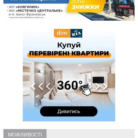
10:09
Яремчанський суд виніс вирок чоловіку, який у Буковелі
вкрав із супермаркету пляшку віскі за 8,5 тисяч
09:53
В урочищі біля Галича археологи відкопали давньоруську
вагову гирку XII–XIII століть
09:39
У Франківську медики провели серію складних операцій
на аорті
07 Серпня
22:22
У Богородчанах на "зебрі" водій Audi наїхав на
ФОТО
хлопчика з велосипедом
21:01
Загальна площа всіх книгарень України - трохи більше ніж 6
футбольних полів
20:47
На "зебрі" у Франківську два мотоциклісти збили жінку
18:55
Прикарпаття серед лідерів за будівництвом новобудов і
рекордсмен за зростанням цін на житло
16:48
Де безпечно купатися на Прикарпатті?
ВІДЕО
16:20
У Франківську дружина загиблого воїна створила
організацію «КОД 7'Я», аби підтримувати військових та їхні
сім'ї
МОЖЛИВОСТІ
15:57
У Коломиї на одній з вулиць встановлять комплекс