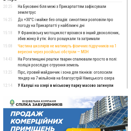
20:25
На Буковині біля межі з Прикарпаттям зафіксували
землетрус
16:25
До +30°C і майже без опадів: синоптики розповіли про
погоду на Прикарпатті у найближчі дні
15:18
У Франківську мотоцикліст врізався в інший двоколісник,
збив жінку й утік: його розшукали та затримали
15:08
Частина школярів не матимуть фізичних підручників на 1
вересня через російські обстріли — МОН
14:43
На Рогатинщині рештки тварин спалювали просто в полі:
поліція розслідує отруєння земель
13:25
Пірс, ігровий майданчик і зона для пікніків: оголосили
тендер на 7 мільйонів на благоустрій Німецького озера
12:14
У Калуші на озері в міському парку масово загинули
качки та риба
11:18
Майстра лісу з Верховинщини оштрафували на 600 тисяч за
переправлення чоловіків до Румунії
10:49
На Прикарпатті через негоду сталися аварійні вимкнення
світла
10:43
За змову на тендері для Долинської лікарні двох
підприємців оштрафували на 272 тисячі гривень