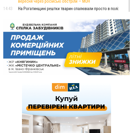
вересня через російські обстріли — МОН
14:43
На Рогатинщині рештки тварин спалювали просто в полі:
поліція розслідує отруєння земель
13:25
Пірс, ігровий майданчик і зона для пікніків: оголосили
тендер на 7 мільйонів на благоустрій Німецького озера
12:14
У Калуші на озері в міському парку масово загинули
качки та риба
11:18
Майстра лісу з Верховинщини оштрафували на 600 тисяч за
переправлення чоловіків до Румунії
10:49
На Прикарпатті через негоду сталися аварійні вимкнення
світла
10:43
За змову на тендері для Долинської лікарні двох
підприємців оштрафували на 272 тисячі гривень
10:09
Яремчанський суд виніс вирок чоловіку, який у Буковелі
вкрав із супермаркету пляшку віскі за 8,5 тисяч
09:53
В урочищі біля Галича археологи відкопали давньоруську
вагову гирку XII–XIII століть
09:39
У Франківську медики провели серію складних операцій
на аорті
07 Серпня