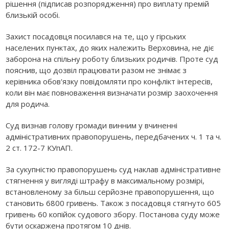
рішення (підписав розпорядження) про виплату премій
близькій особі.
Захист посадовця посилався на те, що у гірських
населених пунктах, до яких належить Верховина, не діє
заборона на спільну роботу близьких родичів. Проте суд
пояснив, що дозвіл працювати разом не знімає з
керівника обов'язку повідомляти про конфлікт інтересів,
коли він має повноваження визначати розмір заохочення
для родича.
Суд визнав голову громади винним у вчиненні
адміністративних правопорушень, передбачених ч. 1 та ч.
2 ст. 172-7 КУпАП.
За сукупністю правопорушень суд наклав адміністративне
стягнення у вигляді штрафу в максимальному розмірі,
встановленому за більш серйозне правопорушення, що
становить 6800 гривень. Також з посадовця стягнуто 605
гривень 60 копійок судового збору. Постанова суду може
бути оскаржена протягом 10 днів.