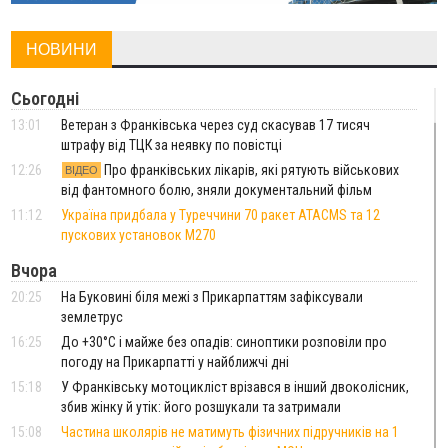
НОВИНИ
Сьогодні
13:01
Ветеран з Франківська через суд скасував 17 тисяч
штрафу від ТЦК за неявку по повістці
12:26
Про франківських лікарів, які рятують військових
ВІДЕО
від фантомного болю, зняли документальний фільм
11:12
Україна придбала у Туреччини 70 ракет ATACMS та 12
пускових установок M270
Вчора
20:25
На Буковині біля межі з Прикарпаттям зафіксували
землетрус
16:25
До +30°C і майже без опадів: синоптики розповіли про
погоду на Прикарпатті у найближчі дні
15:18
У Франківську мотоцикліст врізався в інший двоколісник,
збив жінку й утік: його розшукали та затримали
15:08
Частина школярів не матимуть фізичних підручників на 1