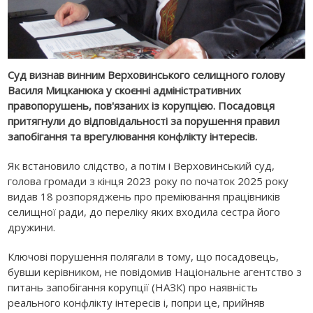
Суд визнав винним Верховинського селищного голову
Василя Мицканюка у скоєнні адміністративних
правопорушень, пов'язаних із корупцією. Посадовця
притягнули до відповідальності за порушення правил
запобігання та врегулювання конфлікту інтересів.
Як встановило слідство, а потім і Верховинський суд,
голова громади з кінця 2023 року по початок 2025 року
видав 18 розпоряджень про преміювання працівників
селищної ради, до переліку яких входила сестра його
дружини.
Ключові порушення полягали в тому, що посадовець,
бувши керівником, не повідомив Національне агентство з
питань запобігання корупції (НАЗК) про наявність
реального конфлікту інтересів і, попри це, прийняв