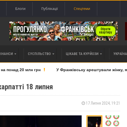
Блоги
Публікації
Спецтеми
ФІНАНСИ
СУСПІЛЬСТВО
ЦІКАВЕ ТА КУРЙОЗИ
УКРАЇНА 
понад 20 млн грн
У Франківську арештували жінку, яку
карпатті 18 липня
17 Липня 2024, 19:21