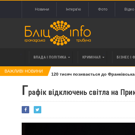
Новини
Інтерв'ю
Фото
Відео
ВЛАДА І ПОЛІТИКА
КРИМІНАЛ
БІЗНЕС І 
ВАЖЛИВІ НОВИНИ
влі права вимоги за 120 тисяч позивається до Франківська на 
Г
рафік відключень світла на При