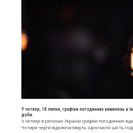
У четвер, 18 липня, графіки погодинних вимкнень в І
доби.
У четвер в регіонах України графіки погодинних від
Чотири черги відключатимуть одночасно шість год