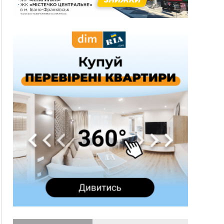
три дні блукав у лісі
13:14
Боднар розповів про реакцію влади Польщі
на атаки на українців та про зміни після 23
серпня
12:31
"Едельвейси" щемливо привітали рідну
ВІДЕО
Коломию з Днем міста
11:55
Вчора у Франківську, Коломиї, Долині та
Яремче зафіксували рекордну спеку
11:45
У Надвірній п'яна жінка побила малолітнього
хлопчика: суд призначив штраф і 30 тисяч
компенсації
11:17
У басейні Дністра встановилася гідрологічна
посуха - рівні води наблизилися до найнижчих
показників
11:09
У Бурштині поблизу АЗС сталася масова бійка,
поліція з'ясовує обставини
10:30
ФОП із Житомира після купівлі права
вимоги за 120 тисяч позивається до
Франківська на понад 20 млн грн
08:52
У горах біля Осмолоди за допомогою БПЛА
розшукали двох жінок, які заблукали під час