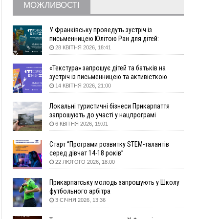
МОЖЛИВОСТІ
збирання ягід
05 Серпня
У Франківську проведуть зустріч із
19:52
У Франківську вперше прооперували немовля
письменницею Юлітою Ран для дітей:
говоритимуть про серію книг про Мавку
без відкритої операції
28 КВІТНЯ 2026, 18:41
18:42
На лінії зіткнення загинув керівник
«Текстура» запрошує дітей та батьків на
пошукового загону "Плацдарм" Олексій Юков
зустріч із письменницею та активісткою
18:11
СБС за дві доби уразили 13 енергооб'єктів на
Анною Повх
14 КВІТНЯ 2026, 21:00
окупованих територіях
17:20
Українці подали рекордну кількість заяв до
Локальні туристичні бізнеси Прикарпаття
університетів. Які спеціальності обирають
запрошують до участі у нацпрограмі
«Подорож до себе»
6 КВІТНЯ 2026, 19:01
16:43
Зарплати на Прикарпатті за місяць зросли на
10%, але до середньої по Україні ще далеко
Старт “Програми розвитку STEM-талантів
16:14
Франківець, який стріляв біля АЗС, вийшов під
серед дівчат 14-18 років”
заставу та був повторно затриманий
22 ЛЮТОГО 2026, 18:00
15:54
Прикарпатець прийшов у Пенсійний та заявив
поліції про гранату, бо йому не нарахували
Прикарпатську молодь запрошують у Школу
пенсію
футбольного арбітра
3 СІЧНЯ 2026, 13:36
14:59
У Болгарії затримали прикарпатця, який
виготовляв наркотики для міжнародного