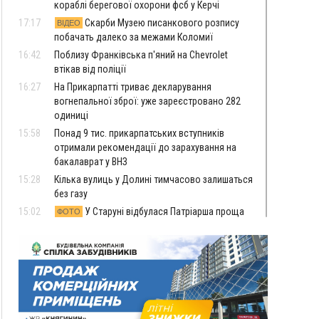
кораблі берегової охорони фсб у Керчі
17:17
Скарби Музею писанкового розпису
ВІДЕО
побачать далеко за межами Коломиї
16:42
Поблизу Франківська п'яний на Chevrolet
втікав від поліції
16:27
На Прикарпатті триває декларування
вогнепальної зброї: уже зареєстровано 282
одиниці
15:58
Понад 9 тис. прикарпатських вступників
отримали рекомендації до зарахування на
бакалаврат у ВНЗ
15:28
Кілька вулиць у Долині тимчасово залишаться
без газу
15:02
У Старуні відбулася Патріарша проща
ФОТО
14:35
Не знає англійську на достатньому рівні.
Франківець Лев Кишакевич не зможе стати
суддею Міжнародного кримінального суду
14:14
У Ворохті проведуть Кубок ФЛСУ зі стрибків
на лижах, пам'яті оборонця Богдана Бухонка
13:30
На Калущині розшукали чоловіка, який
ФОТО