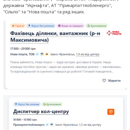
державна "Укрнафта", АТ "Прикарпаттяобленерго",
"Сільпо" та "Нова пошта" та ряд інших.