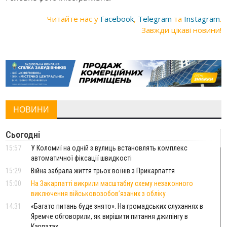
Читайте нас у
Facebook
,
Telegram
та
Instagram
.
Завжди цікаві новини!
НОВИНИ
Сьогодні
15:57
У Коломиї на одній з вулиць встановлять комплекс
автоматичної фіксації швидкості
15:29
Війна забрала життя трьох воїнів з Прикарпаття
15:00
На Закарпатті викрили масштабну схему незаконного
виключення військовозобов’язаних з обліку
14:31
«Багато питань буде знято». На громадських слуханнях в
Яремче обговорили, як вирішити питання джипінгу в
Карпатах