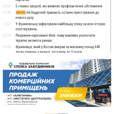
13:54
5 «тихих» хвороб, які виявляє профілактичне обстеження
13:30
На Надрічній тривають останні приготування до
ФОТО
нового руху
12:57
У Франківську зафіксували найбільшу спеку за всю історію
спостережень
12:24
Лікування наркоманії Київ: чому важливо розпочати
терапію якомога раніше
12:00
Франківця, який у Косові викрав за магазину понад 640
тисяч гривень у валюті, засудили до 5 років
11:50
Податкова передасть в Міноборони для "Оберегу" дані про
чоловіків 18–60 років
11:20
Водійка, яку на Сухомлинського побив інший керманич,
відмовилася від обвинувачення — справу закрили
10:45
У Франківську, Коломиї, Долині та Яремче 6 серпня
зафіксували рекордну спеку
10:02
Змушував надсилати інтимні фото: на Прикарпатті
затримали підозрюваного у розбещенні малолітньої
09:22
АМКУ розпочав справу проти Гвіздецької селищної ради
через різні ставки земельного податку