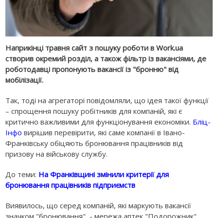
Наприкінці травня сайт з пошуку роботи в Work.ua
створив окремий розділ, а також фільтр із вакансіями, де
роботодавці пропонують вакансії із "бронню" від
мобілізації.
Так, тоді на агрегаторі повідомляли, що ідея такої функції
– спрощення пошуку робітників для компаній, які є
критично важливими для функціонування економіки.
Бліц-
Інфо
вирішив перевірити, які саме компанії в Івано-
Франківську обіцяють бронювання працівників від
призову на військову службу.
До теми:
На Франківщині змінили критерії для
бронювання працівників підприємств
Виявилось, що серед компаній, які маркують вакансії
значком "бронювання", - мережа аптек "Подорожник",