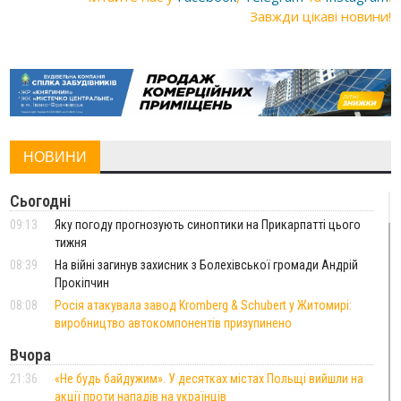
Завжди цікаві новини!
НОВИНИ
Сьогодні
09:13
Яку погоду прогнозують синоптики на Прикарпатті цього
тижня
08:39
На війні загинув захисник з Болехівської громади Андрій
Прокіпчин
08:08
Росія атакувала завод Kromberg & Schubert у Житомирі:
виробництво автокомпонентів призупинено
Вчора
21:36
«Не будь байдужим». У десятках містах Польщі вийшли на
акції проти нападів на українців