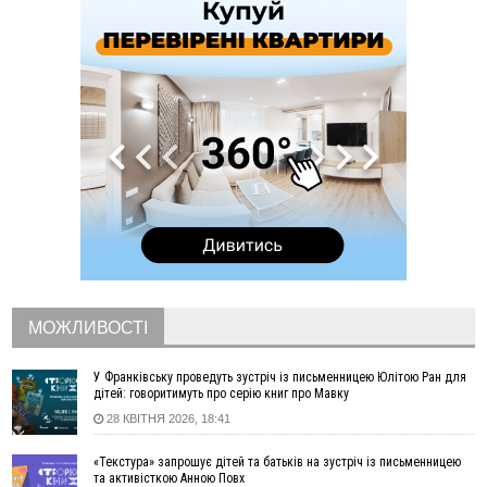
збив жінку й утік: його розшукали та затримали
15:08
Частина школярів не матимуть фізичних підручників на 1
вересня через російські обстріли — МОН
14:43
На Рогатинщині рештки тварин спалювали просто в полі:
поліція розслідує отруєння земель
13:25
Пірс, ігровий майданчик і зона для пікніків: оголосили
тендер на 7 мільйонів на благоустрій Німецького озера
12:14
У Калуші на озері в міському парку масово загинули
качки та риба
11:18
Майстра лісу з Верховинщини оштрафували на 600 тисяч за
переправлення чоловіків до Румунії
10:49
На Прикарпатті через негоду сталися аварійні вимкнення
світла
МОЖЛИВОСТІ
10:43
За змову на тендері для Долинської лікарні двох
підприємців оштрафували на 272 тисячі гривень
У Франківську проведуть зустріч із письменницею Юлітою Ран для
10:09
Яремчанський суд виніс вирок чоловіку, який у Буковелі
дітей: говоритимуть про серію книг про Мавку
вкрав із супермаркету пляшку віскі за 8,5 тисяч
28 КВІТНЯ 2026, 18:41
09:53
В урочищі біля Галича археологи відкопали давньоруську
вагову гирку XII–XIII століть
«Текстура» запрошує дітей та батьків на зустріч із письменницею
09:39
У Франківську медики провели серію складних операцій
та активісткою Анною Повх