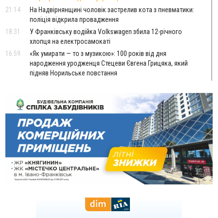
21:14
На Надвірнянщині чоловік застрелив кота з пневматики:
поліція відкрила провадження
18:31
У Франківську водійка Volkswagen збила 12-річного
хлопця на електросамокаті
16:59
«Як умирати — то з музикою»: 100 років від дня
народження уродженця Стецеви Євгена Грицяка, який
підняв Норильське повстання
13:01
Ветеран з Франківська через суд скасував 17 тисяч
штрафу від ТЦК за неявку по повістці
12:26
Про франківських лікарів, які рятують військових
ВІДЕО
від фантомного болю, зняли документальний фільм
11:12
Україна придбала у Туреччини 70 ракет ATACMS та 12
пускових установок M270
08 Серпня
20:25
На Буковині біля межі з Прикарпаттям зафіксували
землетрус
16:25
До +30°C і майже без опадів: синоптики розповіли про
погоду на Прикарпатті у найближчі дні
15:18
У Франківську мотоцикліст врізався в інший двоколісник,