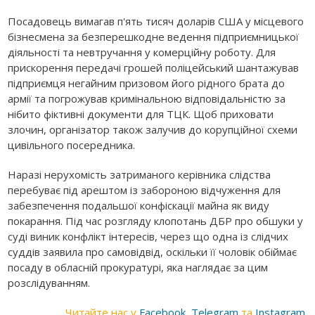
Посадовець вимагав п'ять тисяч доларів США у місцевого
бізнесмена за безперешкодне ведення підприємницької
діяльності та невтручання у комерційну роботу. Для
прискорення передачі грошей поліцейський шантажував
підприємця негайним призовом його рідного брата до
армії та погрожував кримінальною відповідальністю за
нібито фіктивні документи для ТЦК. Щоб приховати
злочин, організатор також залучив до корупційної схеми
цивільного посередника.
Наразі нерухомість затриманого керівника слідства
перебуває під арештом із забороною відчуження для
забезпечення подальшої конфіскації майна як виду
покарання. Під час розгляду клопотань ДБР про обшуки у
суді виник конфлікт інтересів, через що одна із слідчих
суддів заявила про самовідвід, оскільки її чоловік обіймає
посаду в обласній прокуратурі, яка наглядає за цим
розслідуванням.
Читайте нас у
Facebook
,
Telegram
та
Instagram
.