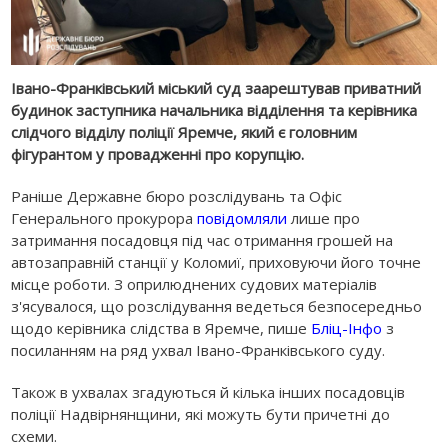
Івано-Франківський міський суд заарештував приватний
будинок заступника начальника відділення та керівника
слідчого відділу поліції Яремче, який є головним
фігурантом у провадженні про корупцію.
Раніше Державне бюро розслідувань та Офіс
Генерального прокурора
повідомляли
лише про
затримання посадовця під час отримання грошей на
автозаправній станції у Коломиї, приховуючи його точне
місце роботи. З оприлюднених судових матеріалів
з'ясувалося, що розслідування ведеться безпосередньо
щодо керівника слідства в Яремче, пише
Бліц-Інфо
з
посиланням на ряд ухвал Івано-Франківського суду.
Також в ухвалах згадуються й кілька інших посадовців
поліції Надвірнянщини, які можуть бути причетні до
схеми.