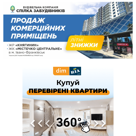
13:25
Пірс, ігровий майданчик і зона для пікніків: оголосили
тендер на 7 мільйонів на благоустрій Німецького озера
12:14
У Калуші на озері в міському парку масово загинули
качки та риба
11:18
Майстра лісу з Верховинщини оштрафували на 600 тисяч за
переправлення чоловіків до Румунії
10:49
На Прикарпатті через негоду сталися аварійні вимкнення
світла
10:43
За змову на тендері для Долинської лікарні двох
підприємців оштрафували на 272 тисячі гривень
10:09
Яремчанський суд виніс вирок чоловіку, який у Буковелі
вкрав із супермаркету пляшку віскі за 8,5 тисяч
09:53
В урочищі біля Галича археологи відкопали давньоруську
вагову гирку XII–XIII століть
09:39
У Франківську медики провели серію складних операцій
на аорті
07 Серпня
22:22
У Богородчанах на "зебрі" водій Audi наїхав на
ФОТО
хлопчика з велосипедом