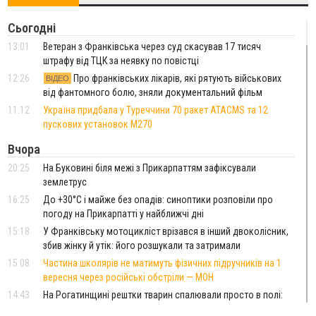
Сьогодні
13:01
Ветеран з Франківська через суд скасував 17 тисяч
штрафу від ТЦК за неявку по повістці
12:26
Про франківських лікарів, які рятують військових
ВІДЕО
від фантомного болю, зняли документальний фільм
11:12
Україна придбала у Туреччини 70 ракет ATACMS та 12
пускових установок M270
Вчора
20:25
На Буковині біля межі з Прикарпаттям зафіксували
землетрус
16:25
До +30°C і майже без опадів: синоптики розповіли про
погоду на Прикарпатті у найближчі дні
15:18
У Франківську мотоцикліст врізався в інший двоколісник,
збив жінку й утік: його розшукали та затримали
15:08
Частина школярів не матимуть фізичних підручників на 1
вересня через російські обстріли — МОН
14:43
На Рогатинщині рештки тварин спалювали просто в полі:
поліція розслідує отруєння земель