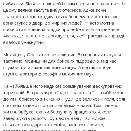
вибухівку. Більшість людей із цим ніколи не стикається. І в
цьому велика заслуга вибухотехніків. Адже вони
знаходять і знешкоджують небезпеку ще до того, як
вона стукає в двері до мирних людей: «Часто можна
побачити в новинах згадки про небезпечні затримання.
Але люди навіть не здогадується, якої трагедії насправді
вдалося уникнути».
Медицину Олесь теж не залишив. Він проводить курси з
тактичної медицини для бойових підрозділів. Під час
служби ще й захистив дисертацію. А відтак здобув
ступінь доктора філософії з медичних наук.
Та найбільше його надихає розмінування деокупованих
територій. Він регулярно їздить на ротації - найближче
до лінії бойового зіткнення. Туди, де величезні поля, всіяні
протипіхотними і протитанковими мінами. Там - немає
життя. Вибухотехніки беззупину працюють. А коли
завершують роботу і рушають далі , - виїжджає
сільськогосподарська техніка, засівають землю,
повертаються люди. І разом з ними - життя.