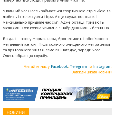
У вільний час Олесь займається спортивною стрільбою та
любить інтелектуальні ігри. А ще слухає постпанк. І
максимально приділяє час сім’ї. Адже ротації тривають
місяцями. Тож кожна хвилина з найріднішими - безцінна.
Бо далі - знову форма, каска, бронежилет. І обов’язково -
металевий жетон. Після кожного очищеного метра землі
та врятованого життя, саме він нагадує, заради чого
Олесь обрав цю службу.
Читайте нас у
Facebook
,
Telegram
та
Instagram
.
Завжди цікаві новини!
НОВИНИ