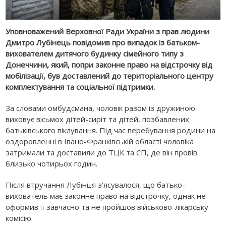
Уповноважений Верховної Ради України з прав людини
Дмитро Лубінець повідомив про випадок із батьком-
вихователем дитячого будинку сімейного типу з
Донеччини, який, попри законне право на відстрочку від
мобілізації, був доставлений до територіального центру
комплектування та соціальної підтримки.
За словами омбудсмана, чоловік разом із дружиною
виховує вісьмох дітей-сиріт та дітей, позбавлених
батьківського піклування. Під час перебування родини на
оздоровленні в Івано-Франківській області чоловіка
затримали та доставили до ТЦК та СП, де він провів
близько чотирьох годин.
Після втручання Лубінця з’ясувалося, що батько-
вихователь має законне право на відстрочку, однак не
оформив її завчасно та не пройшов військово-лікарську
комісію.