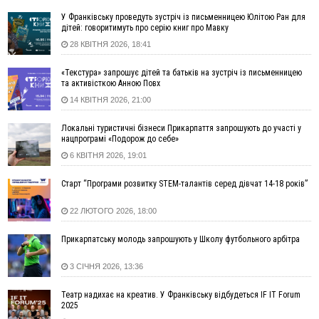
у полі невідому речовину
У Франківську проведуть зустріч із письменницею Юлітою Ран для
12:29
У МОЗ змінили підхід до госпіталізації та оновили правила
дітей: говоритимуть про серію книг про Мавку
роботи стаціонарів
28 КВІТНЯ 2026, 18:41
12:07
На межі Прикарпаття і Тернопільщини невідомі засипали
«Текстура» запрошує дітей та батьків на зустріч із письменницею
русло Золотої Липи та облаштували переправу
та активісткою Анною Повх
11:44
У Франківську та Яремче зафіксували нові температурні
14 КВІТНЯ 2026, 21:00
рекорди
11:17
Росія вдарила по Харкову "Бандероллю": є постраждалі,
Локальні туристичні бізнеси Прикарпаття запрошують до участі у
пошкоджено цивільне підприємство
нацпрограмі «Подорож до себе»
10:54
Верховний суд повернув державі 1,5 га лісу із трьома
6 КВІТНЯ 2026, 19:01
ставками в Івано-Франківській громаді
Старт “Програми розвитку STEM-талантів серед дівчат 14-18 років”
10:10
На Каскаді замість веж планують зробити сквер з
дитмайданчиком
22 ЛЮТОГО 2026, 18:00
09:31
На Верховинщині під час пожежі будинку травмувалась
жінка
Прикарпатську молодь запрошують у Школу футбольного арбітра
09:09
35 цимбалістів на Говерлі встановили Рекорд
ВІДЕО
України
3 СІЧНЯ 2026, 13:36
08:37
На Прикарпатті за пів року трапилось понад 100 ДТП через
Театр надихає на креатив. У Франківську відбудеться IF IT Forum
нетверезих водіїв
2025
08:08
рф масовано атакувала Київ та область: 14 загиблих,