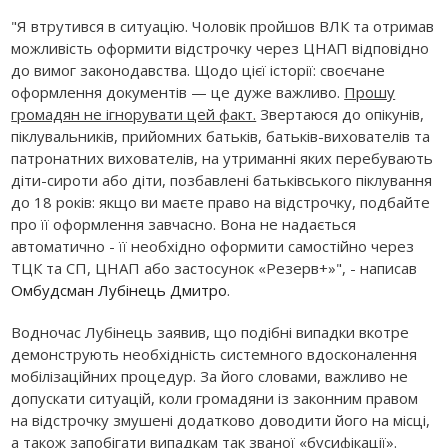
"Я втрутився в ситуацію. Чоловік пройшов ВЛК та отримав
можливість оформити відстрочку через ЦНАП відповідно
до вимог законодавства. Щодо цієї історії: своєчане
оформлення документів — це дуже важливо.
Прошу
громадян не ігнорувати цей факт.
Звертаюся до опікунів,
піклувальників, прийомних батьків, батьків-вихователів та
патронатних вихователів, на утриманні яких перебувають
діти-сироти або діти, позбавлені батьківського піклування
до 18 років: якщо ви маєте право на відстрочку, подбайте
про її оформлення завчасно. Вона не надається
автоматично - її необхідно оформити самостійно через
ТЦК та СП, ЦНАП або застосунок «Резерв+»", - написав
Омбудсман Лубінець Дмитро
.
Водночас Лубінець заявив, що подібні випадки вкотре
демонструють необхідність системного вдосконалення
мобілізаційних процедур. За його словами, важливо не
допускати ситуацій, коли громадяни із законним правом
на відстрочку змушені додатково доводити його на місці,
а також запобігати випадкам так званої «бусифікації».