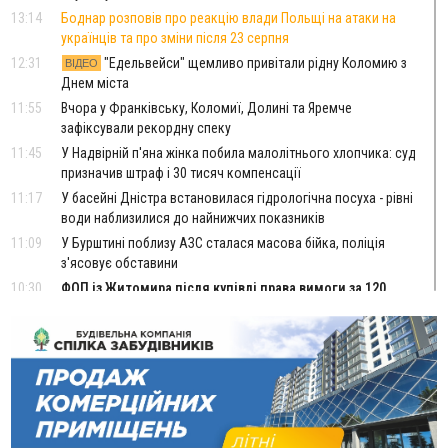
13:14
Боднар розповів про реакцію влади Польщі на атаки на
українців та про зміни після 23 серпня
12:31
"Едельвейси" щемливо привітали рідну Коломию з
ВІДЕО
Днем міста
11:55
Вчора у Франківську, Коломиї, Долині та Яремче
зафіксували рекордну спеку
11:45
У Надвірній п'яна жінка побила малолітнього хлопчика: суд
призначив штраф і 30 тисяч компенсації
11:17
У басейні Дністра встановилася гідрологічна посуха - рівні
води наблизилися до найнижчих показників
11:09
У Бурштині поблизу АЗС сталася масова бійка, поліція
з'ясовує обставини
10:30
ФОП із Житомира після купівлі права вимоги за 120
тисяч позивається до Франківська на понад 20 млн грн
08:52
У горах біля Осмолоди за допомогою БПЛА розшукали
двох жінок, які заблукали під час збирання ягід
Вчора
19:52
У Франківську вперше прооперували немовля без
відкритої операції