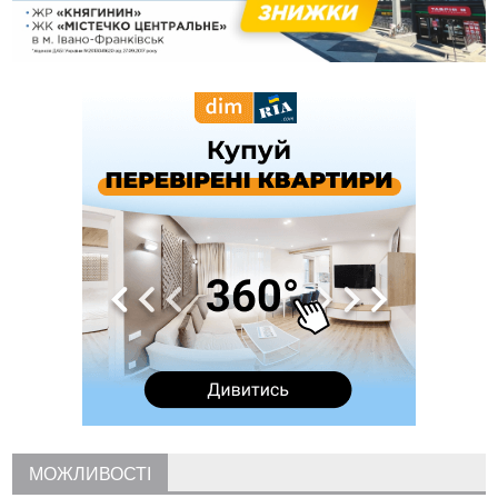
18:42
На лінії зіткнення загинув керівник пошукового загону
"Плацдарм" Олексій Юков
18:11
СБС за дві доби уразили 13 енергооб'єктів на окупованих
територіях
17:20
Українці подали рекордну кількість заяв до університетів.
Які спеціальності обирають
16:43
Зарплати на Прикарпатті за місяць зросли на 10%, але до
середньої по Україні ще далеко
16:14
Франківець, який стріляв біля АЗС, вийшов під заставу та
був повторно затриманий
15:54
Прикарпатець прийшов у Пенсійний та заявив поліції про
гранату, бо йому не нарахували пенсію
14:59
У Болгарії затримали прикарпатця, який виготовляв
наркотики для міжнародного синдикату
14:47
Стефанішина отримала нову підозру. Їй обирають
запобіжний захід
14:02
«Пілот з Лондона» видурив у жительки Коломийщини
майже 64 тисячі гривень
13:13
У четвер на Прикарпатті очікується сильна спека до 39°
МОЖЛИВОСТІ
13:00
На Снятинщині спіймали чоловіка, який зливав з цистерни