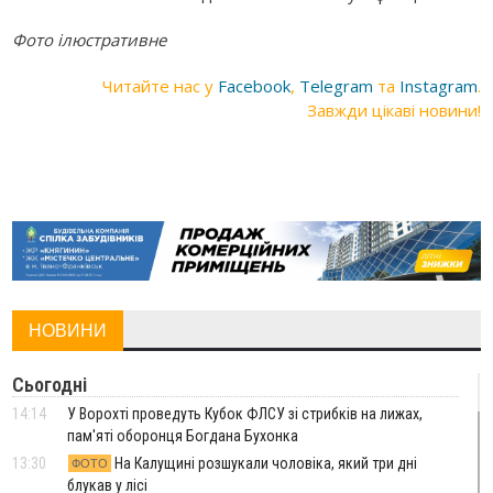
Фото ілюстративне
Читайте нас у
Facebook
,
Telegram
та
Instagram
.
Завжди цікаві новини!
НОВИНИ
Сьогодні
14:14
У Ворохті проведуть Кубок ФЛСУ зі стрибків на лижах,
пам'яті оборонця Богдана Бухонка
13:30
На Калущині розшукали чоловіка, який три дні
ФОТО
блукав у лісі