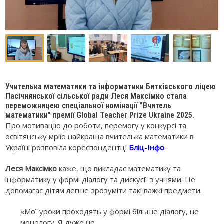
Учителька математики та інформатики Битківського ліцею
Пасічнянської сільської ради Леся Максімко стала
переможницею спеціальної номінації "Вчитель
математики" премії Global Teacher Prize Ukraine 2025.
Про мотивацію до роботи, перемогу у конкурсі та
освітянську мрію найкраща вчителька математики в
Україні розповіла кореспондентці
Бліц-Інфо
.
Леся Максімко
каже, що викладає математику та
інформатику у формі діалогу та дискусії з учнями. Це
допомагає дітям легше зрозуміти такі важкі предмети.
«Мої уроки проходять у формі більше діалогу, не
монологу. Я дуже не