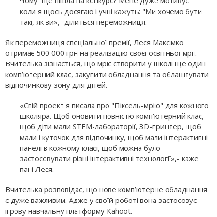
Чому ще пішла на конкурс? Мене дуже мотивує
коли я щось досягаю і учні кажуть: "Ми хочемо бути
такі, як ви»,- ділиться переможниця.
Як переможниця спеціальної премії, Леся Максімко
отримає 500 000 грн на реалізацію своєї освітньої мрії.
Вчителька зізнається, що мріє створити у школі ще один
компʼютерний клас, закупити обладнання та облаштувати
відпочинкову зону для дітей.
«Свій проект я писала про "Піксель-мрію" для кожного
школяра. Щоб оновити повністю комп'ютерний клас,
щоб діти мали STEM-лабораторії, 3D-принтер, щоб
мали і куточок для відпочинку, щоб мали інтерактивні
панелі в кожному класі, щоб можна було
застосовувати різні інтерактивні технології»,- каже
пані Леся.
Вчителька розповідає, що нове компʼютерне обладнання
є дуже важливим. Адже у своїй роботі вона застосовує
ігрову навчальну платформу Kahoot.