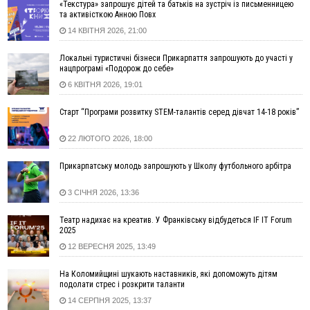
«Текстура» запрошує дітей та батьків на зустріч із письменницею
13:30
На Надрічній тривають останні приготування до
ФОТО
та активісткою Анною Повх
нового руху
14 КВІТНЯ 2026, 21:00
12:57
У Франківську зафіксували найбільшу спеку за всю історію
спостережень
Локальні туристичні бізнеси Прикарпаття запрошують до участі у
нацпрограмі «Подорож до себе»
12:24
Лікування наркоманії Київ: чому важливо розпочати
терапію якомога раніше
6 КВІТНЯ 2026, 19:01
12:00
Франківця, який у Косові викрав за магазину понад 640
Старт “Програми розвитку STEM-талантів серед дівчат 14-18 років”
тисяч гривень у валюті, засудили до 5 років
11:50
Податкова передасть в Міноборони для "Оберегу" дані про
22 ЛЮТОГО 2026, 18:00
чоловіків 18–60 років
11:20
Водійка, яку на Сухомлинського побив інший керманич,
Прикарпатську молодь запрошують у Школу футбольного арбітра
відмовилася від обвинувачення — справу закрили
3 СІЧНЯ 2026, 13:36
10:45
У Франківську, Коломиї, Долині та Яремче 6 серпня
зафіксували рекордну спеку
Театр надихає на креатив. У Франківську відбудеться IF IT Forum
10:02
Змушував надсилати інтимні фото: на Прикарпатті
2025
затримали підозрюваного у розбещенні малолітньої
12 ВЕРЕСНЯ 2025, 13:49
09:22
АМКУ розпочав справу проти Гвіздецької селищної ради
через різні ставки земельного податку
На Коломийщині шукають наставників, які допоможуть дітям
подолати стрес і розкрити таланти
08:54
Синоптики попереджають про значний дощ на Прикарпатті
14 СЕРПНЯ 2025, 13:37
до кінця п'ятниці