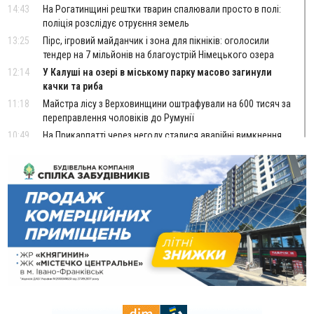
14:43
На Рогатинщині рештки тварин спалювали просто в полі:
поліція розслідує отруєння земель
13:25
Пірс, ігровий майданчик і зона для пікніків: оголосили
тендер на 7 мільйонів на благоустрій Німецького озера
12:14
У Калуші на озері в міському парку масово загинули
качки та риба
11:18
Майстра лісу з Верховинщини оштрафували на 600 тисяч за
переправлення чоловіків до Румунії
10:49
На Прикарпатті через негоду сталися аварійні вимкнення
світла
10:43
За змову на тендері для Долинської лікарні двох
підприємців оштрафували на 272 тисячі гривень
10:09
Яремчанський суд виніс вирок чоловіку, який у Буковелі
вкрав із супермаркету пляшку віскі за 8,5 тисяч
09:53
В урочищі біля Галича археологи відкопали давньоруську
вагову гирку XII–XIII століть
09:39
У Франківську медики провели серію складних операцій
на аорті
07 Серпня