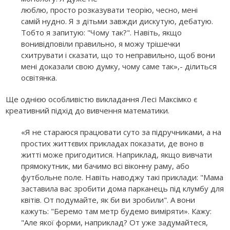
люблю, просто розказувати теорію, чесно, мені
самій нудно. Я з дітьми завжди дискутую, дебатую.
Тобто я запитую: "Чому так?". Навіть, якщо
вонивідповіли правильно, я можу трішечки
схитрувати і сказати, що то неправильно, щоб вони
мені доказали свою думку, чому саме так»,- ділиться
освітянка.
Ще однією особливістю викладання Лесі Максімко є
креативний підхід до вивчення математики.
«Я не стараюся працювати суто за підручниками, а на
простих життєвих прикладах показати, де воно в
житті може пригодитися. Наприклад, якщо вивчати
прямокутник, ми бачимо всі віконну раму, або
футбольне поле. Навіть наводжу такі приклади: "Мама
заставила вас зробити дома парканець під клумбу для
квітів. От подумайте, як би ви зробили". А вони
кажуть: "Беремо там метр будемо виміряти». Кажу:
"Але якої форми, наприклад? От уже задумайтеся,