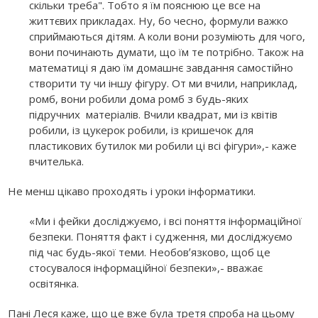
скільки треба". Тобто я їм пояснюю це все на
життєвих прикладах. Ну, бо чесно, формули важко
сприймаються дітям. А коли вони розуміють для чого,
вони починають думати, що їм те потрібно. Також на
математиці я даю їм домашнє завдання самостійно
створити ту чи іншу фігуру. От ми вчили, наприклад,
ромб, вони робили дома ромб з будь-яких
підручних матеріалів. Вчили квадрат, ми із квітів
робили, із цукерок робили, із кришечок для
пластикових бутилок ми робили ці всі фігури»,- каже
вчителька.
Не менш цікаво проходять і уроки інформатики.
«Ми і фейки досліджуємо, і всі поняття інформаційної
безпеки. Поняття факт і судження, ми досліджуємо
під час будь-якої теми. Необовʼязково, щоб це
стосувалося інформаційної безпеки»,- вважає
освітянка.
Пані Леся каже, що це вже була третя спроба на цьому