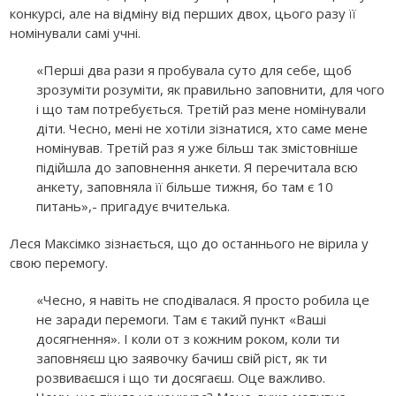
конкурсі, але на відміну від перших двох, цього разу її
номінували самі учні.
«Перші два рази я пробувала суто для себе, щоб
зрозуміти розуміти, як правильно заповнити, для чого
і що там потребується. Третій раз мене номінували
діти. Чесно, мені не хотіли зізнатися, хто саме мене
номінував. Третій раз я уже більш так змістовніше
підійшла до заповнення анкети. Я перечитала всю
анкету, заповняла її більше тижня, бо там є 10
питань»,- пригадує вчителька.
Леся Максімко зізнається, що до останнього не вірила у
свою перемогу.
«Чесно, я навіть не сподівалася. Я просто робила це
не заради перемоги. Там є такий пункт «Ваші
досягнення». І коли от з кожним роком, коли ти
заповняєш цю заявочку бачиш свій ріст, як ти
розвиваєшся і що ти досягаєш. Оце важливо.