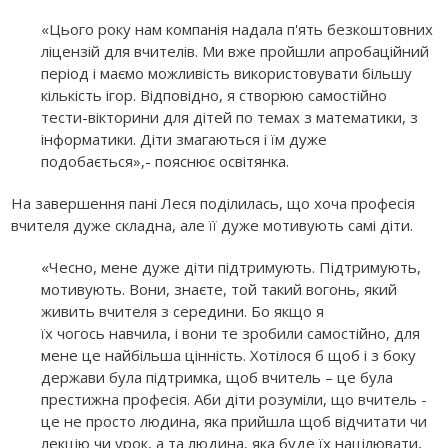
«Цього року нам компанія надала п'ять безкоштовних
ліцензій для вчителів. Ми вже пройшли апробаційний
період і маємо можливість використовувати більшу
кількість ігор. Відповідно, я створюю самостійно
тести-вікторини для дітей по темах з математики, з
інформатики. Діти змагаються і їм дуже
подобається»,- пояснює освітянка.
На завершення пані Леся поділилась, що хоча професія
вчителя дуже складна, але її дуже мотивують самі діти.
«Чесно, мене дуже діти підтримують. Підтримують,
мотивують. Вони, знаєте, той такий вогонь, який
живить вчителя з середини. Бо якщо я
їх чогось навчила, і вони те зробили самостійно, для
мене це найбільша цінність. Хотілося б щоб і з боку
держави була підтримка, щоб вчитель – це була
престижна професія. Аби діти розуміли, що вчитель -
це не просто людина, яка прийшла щоб відчитати чи
лекцію чи урок, а та людина, яка буде їх націлювати,