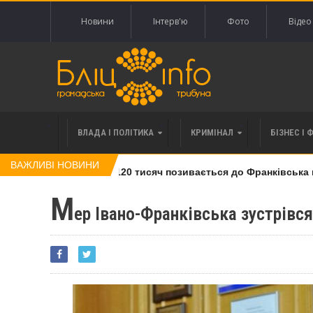
Новини
Інтерв'ю
Фото
Відео
ВЛАДА І ПОЛІТИКА
КРИМІНАЛ
БІЗНЕС І 
ВАЖЛИВІ НОВИНИ
лі права вимоги за 120 тисяч позивається до Франківська на 
М
ер Івано-Франківська зустрівс