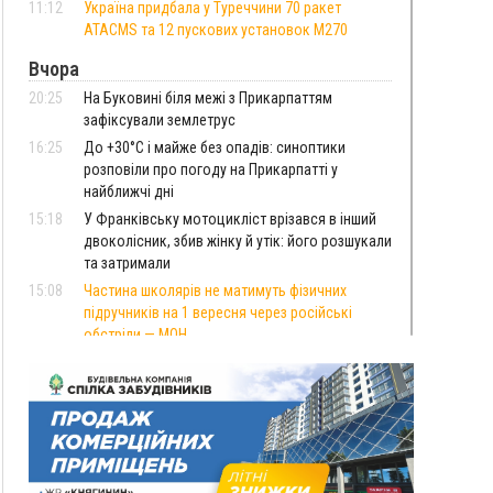
11:12
Україна придбала у Туреччини 70 ракет
ATACMS та 12 пускових установок M270
Вчора
20:25
На Буковині біля межі з Прикарпаттям
зафіксували землетрус
16:25
До +30°C і майже без опадів: синоптики
розповіли про погоду на Прикарпатті у
найближчі дні
15:18
У Франківську мотоцикліст врізався в інший
двоколісник, збив жінку й утік: його розшукали
та затримали
15:08
Частина школярів не матимуть фізичних
підручників на 1 вересня через російські
обстріли — МОН
14:43
На Рогатинщині рештки тварин спалювали
просто в полі: поліція розслідує отруєння
земель
13:25
Пірс, ігровий майданчик і зона для пікніків:
оголосили тендер на 7 мільйонів на
благоустрій Німецького озера