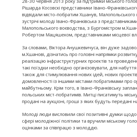
28-30 червня 2013 року за підтримки міського гол
Рішарда Косовскі представники Івано-Франківськог
відвідали місто-побратим Хшанув, Малопольського 
зустрічі молоді Івано-Франківська з представникам
Малопольського воєводства, з Бургомістром м.Хшан
Робертом Мацяшеком, представниками місцевої вла
За словами, Віктора Анушкевичуса, він дуже задо
м.Хшанові, дізнатись про головні напрямки розвитку
реалізацію інфраструктурних проектів та проведенн
такі поїздки необхідно організовувати, для набутт
також для стимулювання нових ідей, нових проектів
домовленості із іншими містами побратимами про о
майбутньому. Крім того, в Івано-Франківську запла
польських міст-побратимів. Митці писатимуть міську
продані на аукціоні, гроші з яких будуть передані н
Молоді люди висловили свої позитивні думки щодо п
сфері молодіжної політики та вручили міському голо
оцінками за співпрацю з молоддю.