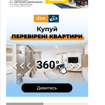
12:14
У Калуші на озері в міському парку масово
загинули качки та риба
11:18
Майстра лісу з Верховинщини оштрафували на
600 тисяч за переправлення чоловіків до
Румунії
10:49
На Прикарпатті через негоду сталися аварійні
вимкнення світла
10:43
За змову на тендері для Долинської лікарні
двох підприємців оштрафували на 272 тисячі
гривень
10:09
Яремчанський суд виніс вирок чоловіку, який
у Буковелі вкрав із супермаркету пляшку віскі
за 8,5 тисяч
09:53
В урочищі біля Галича археологи відкопали
давньоруську вагову гирку XII–XIII століть
09:39
У Франківську медики провели серію
складних операцій на аорті
07 Серпня
22:22
У Богородчанах на "зебрі" водій Audi
ФОТО
наїхав на хлопчика з велосипедом