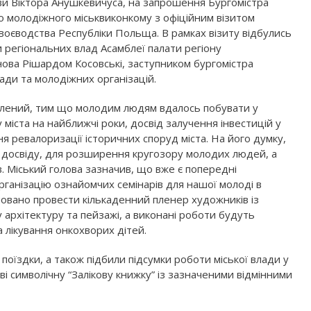
ови Віктора Анушкевичуса, на запрошення Бургомістра
о молодіжного міськвиконкому з офіційним візитом
воєводства Республіки Польща. В рамках візиту відбулись
и регіональних влад Асамблеї палати регіону
ова Рішардом Косовські, заступником бургомістра
ди та молодіжних організацій.
волений, тим що молодим людям вдалось побувати у
 міста на найближчі роки, досвід залучення інвестицій у
я ревалоризації історичних споруд міста. На його думку,
я досвіду, для розширення кругозору молодих людей, а
. Міський голова зазначив, що вже є попередні
рганізацію ознайомчих семінарів для нашої молоді в
новано провести кількаденний пленер художників із
 архітектуру та пейзажі, а виконані роботи будуть
а лікування онкохворих дітей.
оїздки, а також підбили підсумки роботи міської влади у
ві символічну “Залікову книжку” із зазначеними відмінними