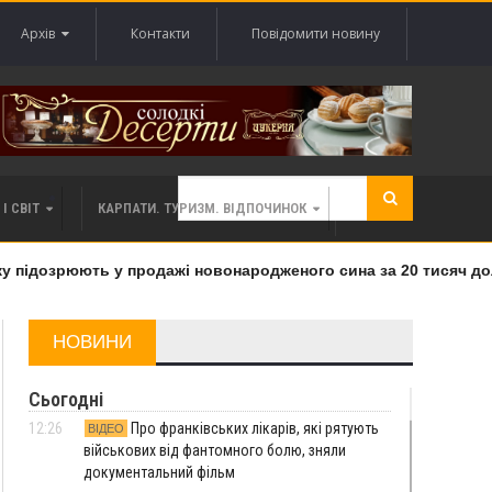
Архів
Контакти
Повідомити новину
І СВІТ
КАРПАТИ. ТУРИЗМ. ВІДПОЧИНОК
підозрюють у продажі новонародженого сина за 20 тисяч долар
НОВИНИ
Сьогодні
12:26
Про франківських лікарів, які рятують
ВІДЕО
військових від фантомного болю, зняли
документальний фільм