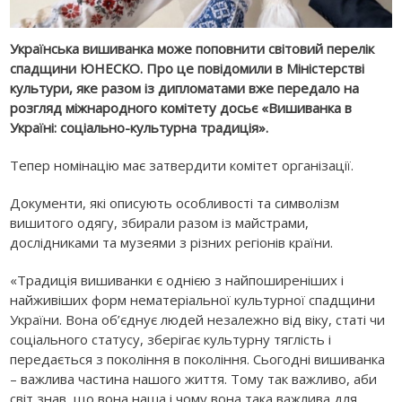
Українська вишиванка може поповнити світовий перелік
спадщини ЮНЕСКО. Про це повідомили в Міністерстві
культури, яке разом із дипломатами вже передало на
розгляд міжнародного комітету досьє «Вишиванка в
Україні: соціально-культурна традиція».
Тепер номінацію має затвердити комітет організації.
Документи, які описують особливості та символізм
вишитого одягу, збирали разом із майстрами,
дослідниками та музеями з різних регіонів країни.
«Традиція вишиванки є однією з найпоширеніших і
найживіших форм нематеріальної культурної спадщини
України. Вона об’єднує людей незалежно від віку, статі чи
соціального статусу, зберігає культурну тяглість і
передається з покоління в покоління. Сьогодні вишиванка
– важлива частина нашого життя. Тому так важливо, аби
світ знав, що вона наша і чому вона така важлива для