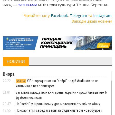
нас», —
зазначила
міністерка культури Тетяна Бережна.
Читайте нас у
Facebook
,
Telegram
та
Instagram
.
Завжди цікаві новини!
НОВИНИ
Вчора
22:22
У Богородчанах на "зебрі" водій Audi наїхав на
ФОТО
хлопчика з велосипедом
21:01
Загальна площа всіх книгарень України - трохи більше ніж 6
футбольних полів
20:47
На "зебрі" у Франківську два мотоциклісти збили жінку
18:55
Прикарпаття серед лідерів за будівництвом новобудов і