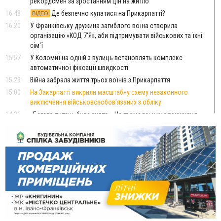
рекордсмен за зростанням цін на житло
16:48
Де безпечно купатися на Прикарпатті?
ВІДЕО
16:20
У Франківську дружина загиблого воїна створила
організацію «КОД 7'Я», аби підтримувати військових та їхні
сім'ї
15:57
У Коломиї на одній з вулиць встановлять комплекс
автоматичної фіксації швидкості
15:29
Війна забрала життя трьох воїнів з Прикарпаття
15:00
На Закарпатті викрили масштабну схему незаконного
виключення військовозобов’язаних з обліку
14:31
«Багато питань буде знято». На громадських слуханнях в
Яремче обговорили, як вирішити питання джипінгу в
Карпатах
13:54
5 «тихих» хвороб, які виявляє профілактичне обстеження
13:30
На Надрічній тривають останні приготування до
ФОТО
нового руху
12:57
У Франківську зафіксували найбільшу спеку за всю історію
спостережень
12:24
Лікування наркоманії Київ: чому важливо розпочати
терапію якомога раніше