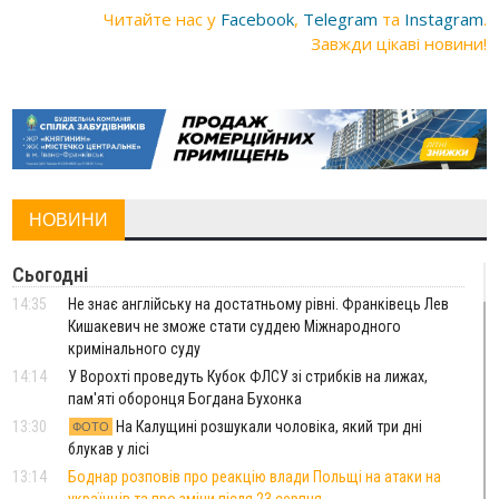
Читайте нас у
Facebook
,
Telegram
та
Instagram
.
Завжди цікаві новини!
НОВИНИ
Сьогодні
14:35
Не знає англійську на достатньому рівні. Франківець Лев
Кишакевич не зможе стати суддею Міжнародного
кримінального суду
14:14
У Ворохті проведуть Кубок ФЛСУ зі стрибків на лижах,
пам'яті оборонця Богдана Бухонка
13:30
На Калущині розшукали чоловіка, який три дні
ФОТО
блукав у лісі
13:14
Боднар розповів про реакцію влади Польщі на атаки на