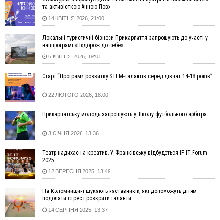
12:29
У МОЗ змінили підхід до госпіталізації та оновили правила
та активісткою Анною Повх
роботи стаціонарів
14 КВІТНЯ 2026, 21:00
12:07
На межі Прикарпаття і Тернопільщини невідомі засипали
русло Золотої Липи та облаштували переправу
Локальні туристичні бізнеси Прикарпаття запрошують до участі у
11:44
У Франківську та Яремче зафіксували нові температурні
нацпрограмі «Подорож до себе»
рекорди
6 КВІТНЯ 2026, 19:01
11:17
Росія вдарила по Харкову "Бандероллю": є постраждалі,
Старт “Програми розвитку STEM-талантів серед дівчат 14-18 років”
пошкоджено цивільне підприємство
10:54
Верховний суд повернув державі 1,5 га лісу із трьома
22 ЛЮТОГО 2026, 18:00
ставками в Івано-Франківській громаді
10:10
На Каскаді замість веж планують зробити сквер з
Прикарпатську молодь запрошують у Школу футбольного арбітра
дитмайданчиком
09:31
На Верховинщині під час пожежі будинку травмувалась
3 СІЧНЯ 2026, 13:36
жінка
Театр надихає на креатив. У Франківську відбудеться IF IT Forum
09:09
35 цимбалістів на Говерлі встановили Рекорд
ВІДЕО
2025
України
12 ВЕРЕСНЯ 2025, 13:49
08:37
На Прикарпатті за пів року трапилось понад 100 ДТП через
нетверезих водіїв
На Коломийщині шукають наставників, які допоможуть дітям
подолати стрес і розкрити таланти
08:08
рф масовано атакувала Київ та область: 14 загиблих,
десятки постраждалих і пожежі (фото, відео)
14 СЕРПНЯ 2025, 13:37