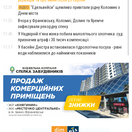
українців та про зміни після 23 серпня
12:31
"Едельвейси" щемливо привітали рідну Коломию з
ВІДЕО
Днем міста
11:55
Вчора у Франківську, Коломиї, Долині та Яремче
зафіксували рекордну спеку
11:45
У Надвірній п'яна жінка побила малолітнього хлопчика: суд
призначив штраф і 30 тисяч компенсації
11:17
У басейні Дністра встановилася гідрологічна посуха - рівні
води наблизилися до найнижчих показників
11:09
У Бурштині поблизу АЗС сталася масова бійка, поліція
з'ясовує обставини
10:30
ФОП із Житомира після купівлі права вимоги за 120
тисяч позивається до Франківська на понад 20 млн грн
08:52
У горах біля Осмолоди за допомогою БПЛА розшукали
двох жінок, які заблукали під час збирання ягід
Вчора
19:52
У Франківську вперше прооперували немовля без
відкритої операції
18:42
На лінії зіткнення загинув керівник пошукового загону
"Плацдарм" Олексій Юков