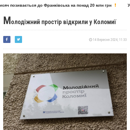
сяч позивається до Франківська на понад 20 млн грн
У 
М
олодіжний простір відкрили у Коломиї
14 Вересня 2024, 11:33