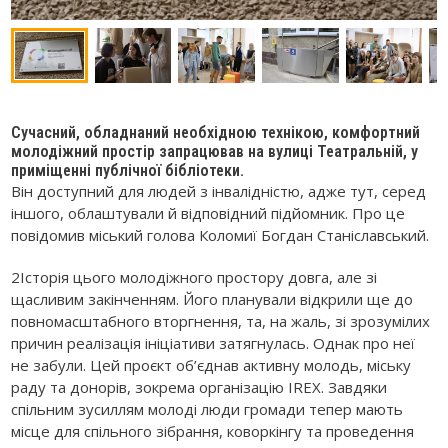
Сучасний, обладнаний необхідною технікою, комфортний
молодіжний простір запрацював на вулиці Театральній, у
приміщенні публічної бібліотеки.
Він доступний для людей з інвалідністю, адже тут, серед
іншого, облаштували й відповідний підйомник. Про це
повідомив міський голова Коломиї Богдан Станіславський.
2Історія цього молодіжного простору довга, але зі
щасливим закінченням. Його планували відкрили ще до
повномасштабного вторгнення, та, на жаль, зі зрозумілих
причин реалізація ініціативи затягнулась. Однак про неї
не забули. Цей проєкт об’єднав активну молодь, міську
раду та донорів, зокрема організацію IREX. Завдяки
спільним зусиллям молоді люди громади тепер мають
місце для спільного зібрання, коворкінгу та проведення