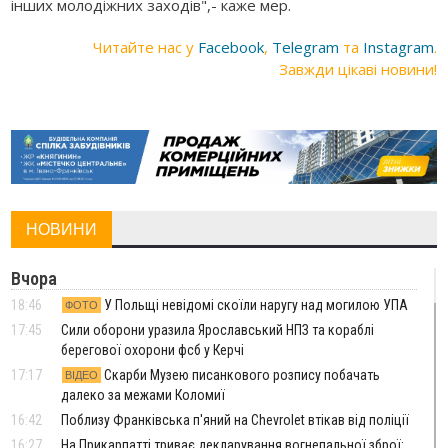
інших молодіжних заходів",- каже мер.
Читайте нас у
Facebook
,
Telegram
та
Instagram
.
Завжди цікаві новини!
НОВИНИ
Вчора
18:46
У Польщі невідомі скоїли наругу над могилою УПА
ФОТО
17:45
Сили оборони уразила Ярославський НПЗ та кораблі
берегової охорони фсб у Керчі
17:17
Скарби Музею писанкового розпису побачать
ВІДЕО
далеко за межами Коломиї
16:42
Поблизу Франківська п'яний на Chevrolet втікав від поліції
16:27
На Прикарпатті триває декларування вогнепальної зброї: