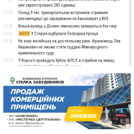
уже зареєстровано 282 одиниці
15:58
Понад 9 тис. прикарпатських вступників отримали
рекомендації до зарахування на бакалаврат у ВНЗ
15:28
Кілька вулиць у Долині тимчасово залишаться без газу
15:02
У Старуні відбулася Патріарша проща
ФОТО
14:35
Не знає англійську на достатньому рівні. Франківець Лев
Кишакевич не зможе стати суддею Міжнародного
кримінального суду
14:14
У Ворохті проведуть Кубок ФЛСУ зі стрибків на лижах,
пам'яті оборонця Богдана Бухонка
13:30
На Калущині розшукали чоловіка, який три дні
ФОТО
блукав у лісі
13:14
Боднар розповів про реакцію влади Польщі на атаки на
українців та про зміни після 23 серпня
12:31
"Едельвейси" щемливо привітали рідну Коломию з
ВІДЕО
Днем міста
11:55
Вчора у Франківську, Коломиї, Долині та Яремче
зафіксували рекордну спеку
11:45
У Надвірній п'яна жінка побила малолітнього хлопчика: суд
призначив штраф і 30 тисяч компенсації