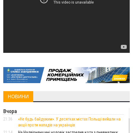
НОВИНИ
Вчора
21:36
«Не будь байдужим». У десятках містах Польщі вийшли на
акції проти нападів на українців
21:14
На Надвірнянщині чоловік застрелив кота з пневматики: