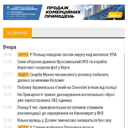
НОВИНИ
Вчора
18:46
У Польщі невідомі скоїли наругу над могилою УПА
ФОТО
17:45
Сили оборони уразила Ярославський НПЗ та кораблі
берегової охорони фсб у Керчі
17:17
Скарби Музею писанкового розпису побачать
ВІДЕО
далеко за межами Коломиї
16:42
Поблизу Франківська п'яний на Chevrolet втікав від поліції
16:27
На Прикарпатті триває декларування вогнепальної зброї:
уже зареєстровано 282 одиниці
15:58
Понад 9 тис. прикарпатських вступників отримали
рекомендації до зарахування на бакалаврат у ВНЗ
15:28
Кілька вулиць у Долині тимчасово залишаться без газу
15:02
У Старуні відбулася Патріарша проща
ФОТО