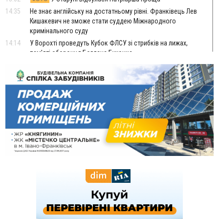
14:35
Не знає англійську на достатньому рівні. Франківець Лев
Кишакевич не зможе стати суддею Міжнародного
кримінального суду
14:14
У Ворохті проведуть Кубок ФЛСУ зі стрибків на лижах,
пам'яті оборонця Богдана Бухонка
13:30
На Калущині розшукали чоловіка, який три дні
ФОТО
блукав у лісі
13:14
Боднар розповів про реакцію влади Польщі на атаки на
українців та про зміни після 23 серпня
12:31
"Едельвейси" щемливо привітали рідну Коломию з
ВІДЕО
Днем міста
11:55
Вчора у Франківську, Коломиї, Долині та Яремче
зафіксували рекордну спеку
11:45
У Надвірній п'яна жінка побила малолітнього хлопчика: суд
призначив штраф і 30 тисяч компенсації
11:17
У басейні Дністра встановилася гідрологічна посуха - рівні
води наблизилися до найнижчих показників
11:09
У Бурштині поблизу АЗС сталася масова бійка, поліція
з'ясовує обставини
10:30
ФОП із Житомира після купівлі права вимоги за 120