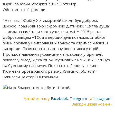
Юрій Іванович, уродженець с. Хотимир
Обертинської громади.
"Навчався Юрій у Хотимирській школі, був доброю,
щирою, працьовитою і скромною дитиною. "Світла душа"
– таким запам'ятали свого учня вчителі. У 2015 р. став
добровольцем АТО, а з перших днів повномасштабної
війни воював у найгарячіших точках та отримав численні
нагороди. Після поранень знову повертався у стрій.
Пройшов навчання українських військових у Британії,
воював у складі Десантно-штурмових військ ЗСУ. Загинув
на Сумському напрямку. Поховають Героя у селищі
Калинівка Броварського району Київської області",-
написали
на сторінці громади.
Читайте нас у
Facebook
,
Telegram
та
Instagram
.
Завжди цікаві новини!