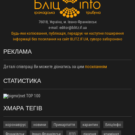
10:21
У Франківську суд відправив до психлікарні чоловіка, який
біля під’їзду намагався зґвалтувати сусідку
10:01
У Херсоні росіяни FPV-дроном «полювали» на продавця
76018, Україна, м. Івано-Франківськ
фруктів. Чоловік вижив
e-mail:
editor@blitz.if.ua
Будь-яке копіювання, публікація, передрук чи наступне поширення
09:30
Біля Говерли загинула туристка, яка впала з водоспаду
інформації без посилання на сайт BLITZ.IF.UA, суворо заборонено
09:01
У Франківську на Тролейбусній з вікна четвертого поверху
випав 30-річний чоловік
РЕКЛАМА
08:35
Батьки першокласників можуть оформити 5 тисяч гривень
виплати «Пакунок школяра»
Деталі співпраці Ви можете дізнатись за цим
посиланням
08:14
У Франківську через пожежу в дев’ятиповерхівці
евакуювали 21 людину
СТАТИСТИКА
03 Серпня
20:03
Бійці ССО провели успішний наліт на позиції російських
військ: двох окупантів взяли в полон
19:28
На війні загинув воїн з Коломийської громади Василь
ХМАРА ТЕГІВ
Дикан
18:57
Російський дрон на Дніпропетровщині убив рятувальника
коронавірус
новини
Прикарпаття
карантин
Бліц-Інфо
та його восьмирічного сина
17:45
Чотири ліцеї Калуської громади очолили нові директори
Франківськ
Івано-Франківськ
ДТП
лікарня
кримінал