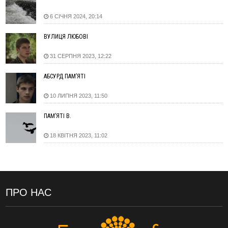
16:24
Калуський проєкт «КО-ХАТИ. Море питань» представить
6 СІЧНЯ 2024, 20:14
Україну на архітектурній виставці у Венеції
15:35
Що посіяти у серпні? Поради для щедрого
ВІДЕО
ВУЛИЦЯ ЛЮБОВІ
осіннього врожаю
15:03
У Коломиї до 10 серпня частково обмежуватимуть рух
31 СЕРПНЯ 2023, 12:22
через нанесення розмітки
АБСУРД ПАМ’ЯТІ
14:42
СБУ повідомила про нову тактику ФСБ: фейкові побачення
для замахів на військових
10 ЛИПНЯ 2023, 11:50
14:11
На Прикарпатті з початку року сталося майже 1,4 тисячі
пожеж в екосистемах: є загиблі та травмовані
ПАМ’ЯТІ В.
13:24
У Сумах через нічний удар російських КАБів загинули дві
дитини та літня жінка
18 КВІТНЯ 2023, 11:02
13:00
Як змінився ринок новобудов України за роки війни: де
будують, що купують та як змінилися ціни
12:24
Через спеку на дорогах Прикарпаття обмежили рух
вантажівок
ПРО НАС
11:50
У Франківському районі тривогу оголосили через
навчальну ціль - ПС
10:40
Троє вчителів з Прикарпаття увійшли до списку 50
найкращих педагогів України