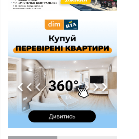
12:24
Лікування наркоманії Київ: чому важливо
розпочати терапію якомога раніше
12:00
Франківця, який у Косові викрав за магазину
понад 640 тисяч гривень у валюті, засудили до
5 років
11:50
Податкова передасть в Міноборони для
"Оберегу" дані про чоловіків 18–60 років
11:20
Водійка, яку на Сухомлинського побив інший
керманич, відмовилася від обвинувачення —
справу закрили
10:45
У Франківську, Коломиї, Долині та Яремче 6
серпня зафіксували рекордну спеку
10:02
Змушував надсилати інтимні фото: на
Прикарпатті затримали підозрюваного у
розбещенні малолітньої
09:22
АМКУ розпочав справу проти Гвіздецької
селищної ради через різні ставки земельного
податку
08:54
Синоптики попереджають про значний дощ на
Прикарпатті до кінця п'ятниці
08:45
Нафтогазову площу на межі Прикарпаття та