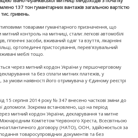
ацією Івано-Франківської митниці Міндоходів з початку
млено 137 тон гуманітарних вантажів загальною вартістю
 тис. гривень.
типовими товарами гуманітарного призначення, що
 митний контроль на митниці, стали: легкові автомобілі
дів, гігієнічні засоби, вживаний одяг та взуття, лікарняні
тільці, ортопедичні пристосування, перев'язувальний
вживані меблі тощо.
ється через митний кордон України у першочерговому
екларування та без сплати митних платежів, у
и, за умови наявності його отримувача у Єдиному реєстрі
від 15 серпня 2014 року № 347 внесено часткові зміни до
ї допомоги. Зокрема встановлено, що на період
через митний кордон України, декларування та митне
 Міжнародним Комітетом Червоного Хреста, Всесвітньою
ічноатлантичного договору (НАТО), ООН, здійснюється за
подання товаросупровідних документів та без