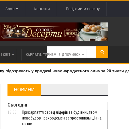
Архів
Контакти
Повідомити новину
І СВІТ
КАРПАТИ. ТУРИЗМ. ВІДПОЧИНОК
 підозрюють у продажі новонародженого сина за 20 тисяч дола
НОВИНИ
Сьогодні
18:55
Прикарпаття серед лідерів за будівництвом
новобудов і рекордсмен за зростанням цін на
житло