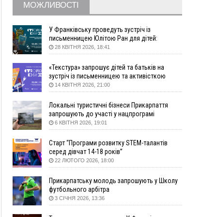
МОЖЛИВОСТІ
Львівщини повторно виставили на аукціон за
830 млн
У Франківську проведуть зустріч із
Вчора
письменницею Юлітою Ран для дітей:
говоритимуть про серію книг про Мавку
18:46
У Польщі невідомі скоїли наругу над
28 КВІТНЯ 2026, 18:41
ФОТО
могилою УПА
«Текстура» запрошує дітей та батьків на
17:45
Сили оборони уразила Ярославський НПЗ та
зустріч із письменницею та активісткою
кораблі берегової охорони фсб у Керчі
Анною Повх
14 КВІТНЯ 2026, 21:00
17:17
Скарби Музею писанкового розпису
ВІДЕО
побачать далеко за межами Коломиї
Локальні туристичні бізнеси Прикарпаття
16:42
Поблизу Франківська п'яний на Chevrolet
запрошують до участі у нацпрограмі
втікав від поліції
«Подорож до себе»
6 КВІТНЯ 2026, 19:01
16:27
На Прикарпатті триває декларування
Старт “Програми розвитку STEM-талантів
вогнепальної зброї: уже зареєстровано 282
серед дівчат 14-18 років”
одиниці
22 ЛЮТОГО 2026, 18:00
15:58
Понад 9 тис. прикарпатських вступників
отримали рекомендації до зарахування на
Прикарпатську молодь запрошують у Школу
бакалаврат у ВНЗ
футбольного арбітра
15:28
Кілька вулиць у Долині тимчасово залишаться
3 СІЧНЯ 2026, 13:36
без газу