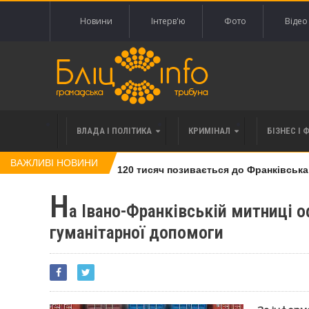
Новини
Інтерв'ю
Фото
Відео
ВЛАДА І ПОЛІТИКА
КРИМІНАЛ
БІЗНЕС І 
ВАЖЛИВІ НОВИНИ
влі права вимоги за 120 тисяч позивається до Франківська на 
Н
а Івано-Франківській митниці 
гуманітарної допомоги