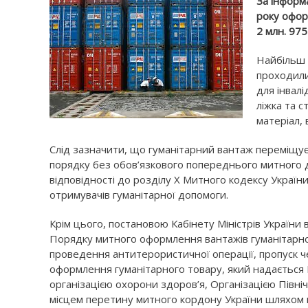
За інформ
року офор
2 млн. 975
Найбільш 
проходили
для інвалі
ліжка та с
матеріал, 
Слід зазначити, що гуманітарний вантаж переміщу
порядку без обов’язкового попереднього митного д
відповідності до розділу X Митного кодексу Україн
отримувачів гуманітарної допомоги.
Крім цього, постановою Кабінету Міністрів України 
Порядку митного оформлення вантажів гуманітарно
проведення антитерористичної операції, пропуск 
оформлення гуманітарного товару, який надається
організацією охорони здоров’я, Організацією Півн
місцем перетину митного кордону України шляхом 