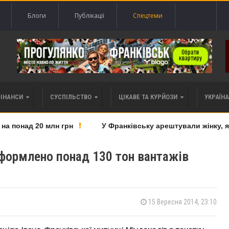
Блоги
Публікації
Спецтеми
ФІНАНСИ
СУСПІЛЬСТВО
ЦІКАВЕ ТА КУРЙОЗИ
УКРАЇНА 
понад 20 млн грн
У Франківську арештували жінку, яку
оформлено понад 130 тон вантажів
15 Вересня 2014, 23:10