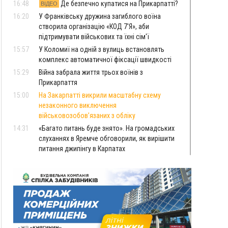
16:48
Де безпечно купатися на Прикарпатті?
ВІДЕО
16:20
У Франківську дружина загиблого воїна
створила організацію «КОД 7'Я», аби
підтримувати військових та їхні сім'ї
15:57
У Коломиї на одній з вулиць встановлять
комплекс автоматичної фіксації швидкості
15:29
Війна забрала життя трьох воїнів з
Прикарпаття
15:00
На Закарпатті викрили масштабну схему
незаконного виключення
військовозобов’язаних з обліку
14:31
«Багато питань буде знято». На громадських
слуханнях в Яремче обговорили, як вирішити
питання джипінгу в Карпатах
13:54
5 «тихих» хвороб, які виявляє профілактичне
обстеження
13:30
На Надрічній тривають останні
ФОТО
приготування до нового руху
12:57
У Франківську зафіксували найбільшу спеку за
всю історію спостережень