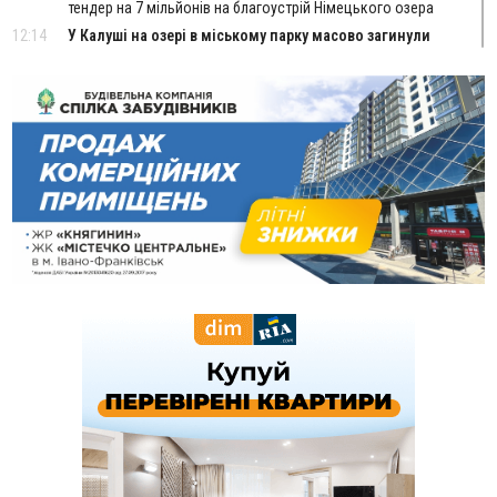
тендер на 7 мільйонів на благоустрій Німецького озера
12:14
У Калуші на озері в міському парку масово загинули
качки та риба
11:18
Майстра лісу з Верховинщини оштрафували на 600 тисяч за
переправлення чоловіків до Румунії
10:49
На Прикарпатті через негоду сталися аварійні вимкнення
світла
10:43
За змову на тендері для Долинської лікарні двох
підприємців оштрафували на 272 тисячі гривень
10:09
Яремчанський суд виніс вирок чоловіку, який у Буковелі
вкрав із супермаркету пляшку віскі за 8,5 тисяч
09:53
В урочищі біля Галича археологи відкопали давньоруську
вагову гирку XII–XIII століть
09:39
У Франківську медики провели серію складних операцій
на аорті
07 Серпня
22:22
У Богородчанах на "зебрі" водій Audi наїхав на
ФОТО
хлопчика з велосипедом
21:01
Загальна площа всіх книгарень України - трохи більше ніж 6