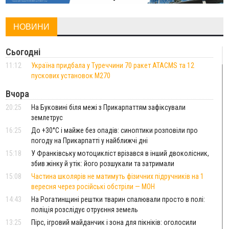
НОВИНИ
Сьогодні
11:12
Україна придбала у Туреччини 70 ракет ATACMS та 12
пускових установок M270
Вчора
20:25
На Буковині біля межі з Прикарпаттям зафіксували
землетрус
16:25
До +30°C і майже без опадів: синоптики розповіли про
погоду на Прикарпатті у найближчі дні
15:18
У Франківську мотоцикліст врізався в інший двоколісник,
збив жінку й утік: його розшукали та затримали
15:08
Частина школярів не матимуть фізичних підручників на 1
вересня через російські обстріли — МОН
14:43
На Рогатинщині рештки тварин спалювали просто в полі:
поліція розслідує отруєння земель
13:25
Пірс, ігровий майданчик і зона для пікніків: оголосили