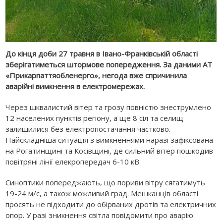
До кінця доби 27 травня в Івано-Франківській області
зберігатиметься штормове попередження. За даними АТ
«Прикарпаттяобленерго», негода вже спричинила
аварійні вимкнення в електромережах.
Через шквалистий вітер та грозу повністю знеструмлено
12 населених пунктів регіону, а ще 8 сіл та селищ
залишилися без електропостачання частково.
Найскладніша ситуація з вимкненнями наразі зафіксована
на Рогатинщині та Косівщині, де сильний вітер пошкодив
повітряні лінії елекропередач 6-10 кВ.
Синоптики попереджають, що пориви вітру сягатимуть
19-24 м/с, а також можливий град. Мешканців області
просять не підходити до обірваних дротів та електричних
опор. У разі зникнення світла повідомити про аварію