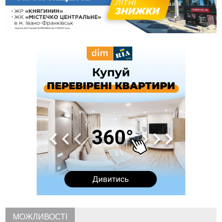
згорів сарай і пошкодило хату
13:28
Скандал із собакою на «Новій пошті» стався у Слов'янську,
а не у Франківську. Працівників передумали звільняти
13:04
У Старому Гвіздці через гучний мотоцикл чоловік
влаштував стрілянину - обійшовся штрафом
12:10
Франківця, який приїхав до родичів у росію, засудили
до 13 років за донати в Україні
12:05
Мінвідновлення оголосило конкурс на міжобласні
автобусні маршрути з та на Прикарпаття
11:43
Прикарпаття втратило у війні з росією ще двох захисників
11:15
У Львові пʼяний чоловік з мисливською рушницею
погрожував убити сусідів
10:46
Як блендер спрощує приготування страв різної текстури
09:49
Рятувальники двічі допомогли людям, які заблукали на
Надвірнянщині
09:13
Яку погоду прогнозують синоптики на Прикарпатті цього
тижня
08:39
На війні загинув захисник з Болехівської громади Андрій
Прокіпчин
МОЖЛИВОСТІ
08:08
Росія атакувала завод Kromberg & Schubert у Житомирі: