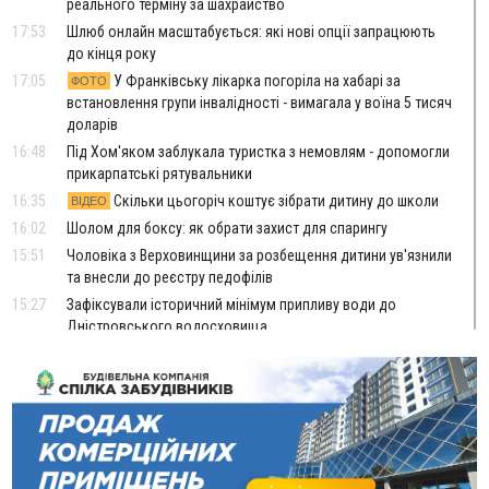
реального терміну за шахрайство
17:53
Шлюб онлайн масштабується: які нові опції запрацюють
до кінця року
17:05
У Франківську лікарка погоріла на хабарі за
ФОТО
встановлення групи інвалідності - вимагала у воїна 5 тисяч
доларів
16:48
Під Хом'яком заблукала туристка з немовлям - допомогли
прикарпатські рятувальники
16:35
Скільки цьогоріч коштує зібрати дитину до школи
ВІДЕО
16:02
Шолом для боксу: як обрати захист для спарингу
15:51
Чоловіка з Верховинщини за розбещення дитини ув'язнили
та внесли до реєстру педофілів
15:27
Зафіксували історичний мінімум припливу води до
Дністровського водосховища
15:06
Керівник відділу прокуратури, депутат і чиновники:
стало відомо, хто фігурує у справі про дерибан лісу біля
Буковелю
14:33
ТОП крафтових витриманих сирів українського
виробництва
13:46
У Косові судили чоловіка за підпал туалету, через який