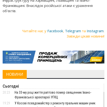
інфраструктуру на Харківщині, Львівщині та Івано-
Франківщині. Внаслідок російської атаки є ураження
об’єктів.
Читайте нас у
Facebook
,
Telegram
та
Instagram
.
Завжди цікаві новини!
НОВИНИ
Сьогодні
20:23
На 33-му році життя раптово помер священник Івано-
Франківської архієпархії УГКЦ
19:29
У Косові псевдомайстер з ремонту пральних машин уник