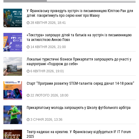
виробництво автокомпонентів призупинено
У Франківську проведуть зустріч із письменницею Юлітою Ран для
Вчора
дітей: говоритимуть про серію книг про Мавку
28 КВІТНЯ 2026, 18:41
21:36
«Не будь байдужим». У десятках містах Польщі вийшли на
акції проти нападів на українців
«Текстура» запрошує дітей та батьків на зустріч із письменницею
21:14
На Надвірнянщині чоловік застрелив кота з пневматики:
та активісткою Анною Повх
поліція відкрила провадження
14 КВІТНЯ 2026, 21:00
18:31
У Франківську водійка Volkswagen збила 12-річного
хлопця на електросамокаті
Локальні туристичні бізнеси Прикарпаття запрошують до участі у
нацпрограмі «Подорож до себе»
16:59
«Як умирати — то з музикою»: 100 років від дня
народження уродженця Стецеви Євгена Грицяка, який
6 КВІТНЯ 2026, 19:01
підняв Норильське повстання
Старт “Програми розвитку STEM-талантів серед дівчат 14-18 років”
13:01
Ветеран з Франківська через суд скасував 17 тисяч
штрафу від ТЦК за неявку по повістці
22 ЛЮТОГО 2026, 18:00
12:26
Про франківських лікарів, які рятують військових
ВІДЕО
від фантомного болю, зняли документальний фільм
Прикарпатську молодь запрошують у Школу футбольного арбітра
11:12
Україна придбала у Туреччини 70 ракет ATACMS та 12
пускових установок M270
3 СІЧНЯ 2026, 13:36
08 Серпня
Театр надихає на креатив. У Франківську відбудеться IF IT Forum
2025
20:25
На Буковині біля межі з Прикарпаттям зафіксували