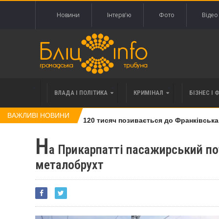
Новини
Інтерв'ю
Фото
Відео
ВЛАДА І ПОЛІТИКА
КРИМІНАЛ
БІЗНЕС І 
ВАЖЛИВІ НОВИНИ
влі права вимоги за 120 тисяч позивається до Франківська на 
Н
а Прикарпатті пасажирський по
металобрухт