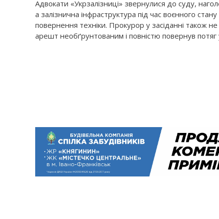
Адвокати «Укрзалізниці» звернулися до суду, нагол
а залізнична інфраструктура під час воєнного стан
повернення техніки. Прокурор у засіданні також н
арешт необґрунтованим і повністю повернув потяг