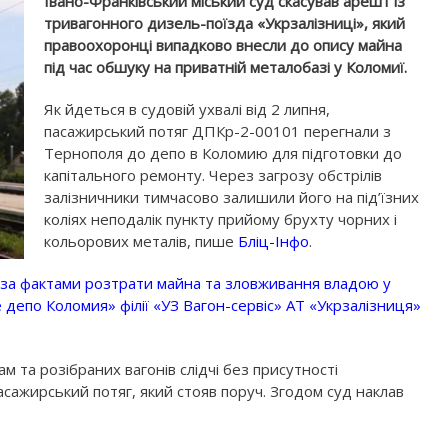
Івано-Франківський міський суд скасував арешт із
тривагонного дизель-поїзда «Укрзалізниці», який
правоохоронці випадково внесли до опису майна
під час обшуку на приватній металобазі у Коломиї.
Як йдеться в судовій ухвалі від 2 липня,
пасажирський потяг ДПКр-2-00101 перегнали з
Тернополя до депо в Коломию для підготовки до
капітального ремонту. Через загрозу обстрілів
залізничники тимчасово залишили його на під’їзних
коліях неподалік пункту прийому брухту чорних і
кольорових металів, пише
Бліц-Інфо
.
 за фактами розтрати майна та зловживання владою у
 депо Коломия» філії «УЗ Вагон-сервіс» АТ «Укрзалізниця»
м та розібраних вагонів слідчі без присутності
асажирський потяг, який стояв поруч. Згодом суд наклав
.