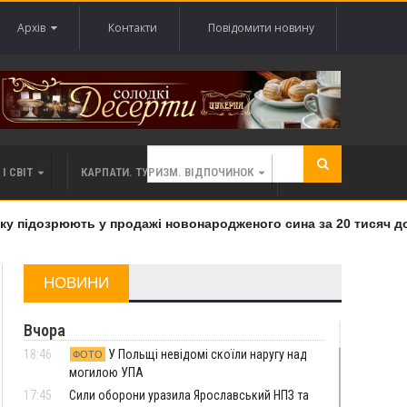
Архів
Контакти
Повідомити новину
І СВІТ
КАРПАТИ. ТУРИЗМ. ВІДПОЧИНОК
 підозрюють у продажі новонародженого сина за 20 тисяч дола
НОВИНИ
Вчора
18:46
У Польщі невідомі скоїли наругу над
ФОТО
могилою УПА
17:45
Сили оборони уразила Ярославський НПЗ та