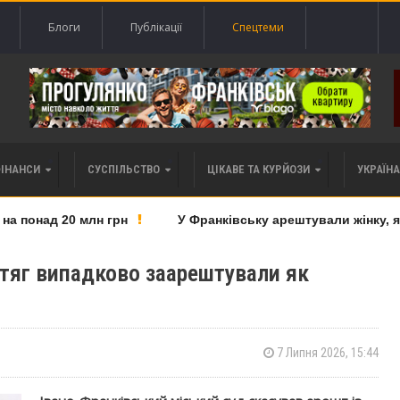
Блоги
Публікації
Спецтеми
ФІНАНСИ
СУСПІЛЬСТВО
ЦІКАВЕ ТА КУРЙОЗИ
УКРАЇНА 
понад 20 млн грн
У Франківську арештували жінку, яку
тяг випадково заарештували як
7 Липня 2026, 15:44