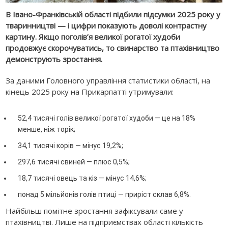
В Івано-Франківській області підбили підсумки 2025 року у
тваринництві — і цифри показують доволі контрастну
картину. Якщо поголів’я великої рогатої худоби
продовжує скорочуватись, то свинарство та птахівництво
демонструють зростання.
За даними Головного управління статистики області, на
кінець 2025 року на Прикарпатті утримували:
52,4 тисячі голів великої рогатої худоби — це на 18%
менше, ніж торік;
34,1 тисячі корів — мінус 19,2%;
297,6 тисячі свиней — плюс 0,5%;
18,7 тисячі овець та кіз — мінус 14,6%;
понад 5 мільйонів голів птиці — приріст склав 6,8%.
Найбільш помітне зростання зафіксували саме у
птахівництві. Лише на підприємствах області кількість