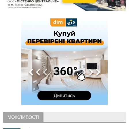
09:39
У Франківську медики провели серію складних операцій
на аорті
07 Серпня
22:22
У Богородчанах на "зебрі" водій Audi наїхав на
ФОТО
хлопчика з велосипедом
21:01
Загальна площа всіх книгарень України - трохи більше ніж 6
футбольних полів
20:47
На "зебрі" у Франківську два мотоциклісти збили жінку
18:55
Прикарпаття серед лідерів за будівництвом новобудов і
рекордсмен за зростанням цін на житло
16:48
Де безпечно купатися на Прикарпатті?
ВІДЕО
16:20
У Франківську дружина загиблого воїна створила
організацію «КОД 7'Я», аби підтримувати військових та їхні
сім'ї
15:57
У Коломиї на одній з вулиць встановлять комплекс
автоматичної фіксації швидкості
15:29
Війна забрала життя трьох воїнів з Прикарпаття
15:00
На Закарпатті викрили масштабну схему незаконного
МОЖЛИВОСТІ
виключення військовозобов’язаних з обліку