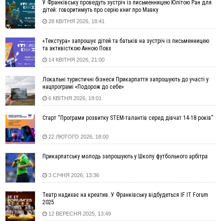
14:31
«Багато питань буде знято». На громадських слуханнях в
У Франківську проведуть зустріч із письменницею Юлітою Ран для
Яремче обговорили, як вирішити питання джипінгу в
дітей: говоритимуть про серію книг про Мавку
Карпатах
28 КВІТНЯ 2026, 18:41
13:54
5 «тихих» хвороб, які виявляє профілактичне обстеження
«Текстура» запрошує дітей та батьків на зустріч із письменницею
13:30
На Надрічній тривають останні приготування до
ФОТО
та активісткою Анною Повх
нового руху
14 КВІТНЯ 2026, 21:00
12:57
У Франківську зафіксували найбільшу спеку за всю історію
спостережень
Локальні туристичні бізнеси Прикарпаття запрошують до участі у
нацпрограмі «Подорож до себе»
12:24
Лікування наркоманії Київ: чому важливо розпочати
терапію якомога раніше
6 КВІТНЯ 2026, 19:01
12:00
Франківця, який у Косові викрав за магазину понад 640
Старт “Програми розвитку STEM-талантів серед дівчат 14-18 років”
тисяч гривень у валюті, засудили до 5 років
11:50
Податкова передасть в Міноборони для "Оберегу" дані про
22 ЛЮТОГО 2026, 18:00
чоловіків 18–60 років
11:20
Водійка, яку на Сухомлинського побив інший керманич,
Прикарпатську молодь запрошують у Школу футбольного арбітра
відмовилася від обвинувачення — справу закрили
3 СІЧНЯ 2026, 13:36
10:45
У Франківську, Коломиї, Долині та Яремче 6 серпня
зафіксували рекордну спеку
Театр надихає на креатив. У Франківську відбудеться IF IT Forum
10:02
Змушував надсилати інтимні фото: на Прикарпатті
2025
затримали підозрюваного у розбещенні малолітньої
12 ВЕРЕСНЯ 2025, 13:49