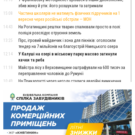
збив жінку й утік: його розшукали та затримали
15:08
Частина школярів не матимуть фізичних підручників на 1
вересня через російські обстріли — МОН
14:43
На Рогатинщині рештки тварин спалювали просто в полі:
поліція розслідує отруєння земель
13:25
Пірс, ігровий майданчик і зона для пікніків: оголосили
тендер на 7 мільйонів на благоустрій Німецького озера
12:14
У Калуші на озері в міському парку масово загинули
качки та риба
11:18
Майстра лісу з Верховинщини оштрафували на 600 тисяч за
переправлення чоловіків до Румунії
10:49
На Прикарпатті через негоду сталися аварійні вимкнення
світла
10:43
За змову на тендері для Долинської лікарні двох
підприємців оштрафували на 272 тисячі гривень
10:09
Яремчанський суд виніс вирок чоловіку, який у Буковелі
вкрав із супермаркету пляшку віскі за 8,5 тисяч
09:53
В урочищі біля Галича археологи відкопали давньоруську
вагову гирку XII–XIII століть