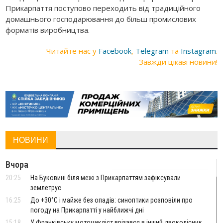
Прикарпаття поступово переходить від традиційного
домашнього господарювання до більш промислових
форматів виробництва.
Читайте нас у
Facebook
,
Telegram
та
Instagram
.
Завжди цікаві новини!
НОВИНИ
Вчора
20:25
На Буковині біля межі з Прикарпаттям зафіксували
землетрус
16:25
До +30°C і майже без опадів: синоптики розповіли про
погоду на Прикарпатті у найближчі дні
15:18
У Франківську мотоцикліст врізався в інший двоколісник,