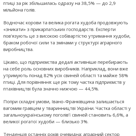
птиці за рік збільшилась одразу на 38,5% — до 2,9
мільйона голів.
Водночас корови та велика рогата худоба продовжують
«зникати» з прикарпатських господарств. Експерти
пов’язують це з високою собівартістю утримання худоби,
браком робочої сили та змінами у структурі аграрного
виробництва.
Цікаво, що підприємства дедалі активніше перебирають
на себе роль основних виробників. Наприклад, вони вже
утримують понад 82% усіх свиней області та майже 58%
птиці. Для порівняння: ще рік тому частка підприємств у
птахівництві була значно нижчою — 44,5%.
Попри складні умови, Івано-Франківщина залишається
вагомим гравцем у тваринництві України. Частка області у
загальноукраїнському поголів’ї свиней становить 6,6%, а
великої рогатої худоби — близько 3%.
Тенденція останніх років очевидна: аграрний сектор