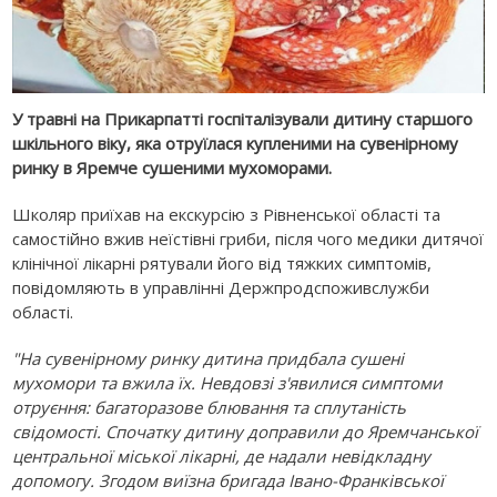
У травні на Прикарпатті госпіталізували дитину старшого
шкільного віку, яка отруїлася купленими на сувенірному
ринку в Яремче сушеними мухоморами.
Школяр приїхав на екскурсію з Рівненської області та
самостійно вжив неїстівні гриби, після чого медики дитячої
клінічної лікарні рятували його від тяжких симптомів,
повідомляють в управлінні Держпродспоживслужби
області.
"На сувенірному ринку дитина придбала сушені
мухомори та вжила їх. Невдовзі з'явилися симптоми
отруєння: багаторазове блювання та сплутаність
свідомості. Спочатку дитину доправили до Яремчанської
центральної міської лікарні, де надали невідкладну
допомогу. Згодом виїзна бригада Івано-Франківської