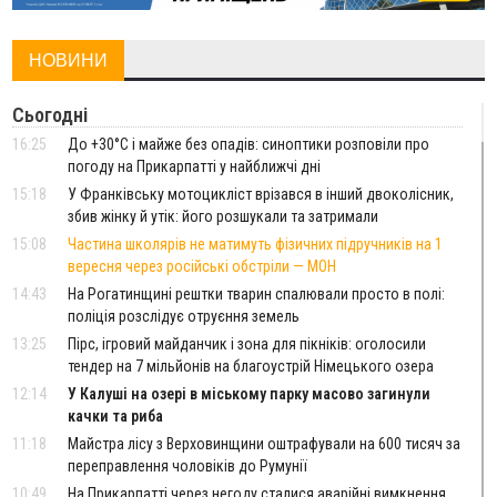
НОВИНИ
Сьогодні
16:25
До +30°C і майже без опадів: синоптики розповіли про
погоду на Прикарпатті у найближчі дні
15:18
У Франківську мотоцикліст врізався в інший двоколісник,
збив жінку й утік: його розшукали та затримали
15:08
Частина школярів не матимуть фізичних підручників на 1
вересня через російські обстріли — МОН
14:43
На Рогатинщині рештки тварин спалювали просто в полі:
поліція розслідує отруєння земель
13:25
Пірс, ігровий майданчик і зона для пікніків: оголосили
тендер на 7 мільйонів на благоустрій Німецького озера
12:14
У Калуші на озері в міському парку масово загинули
качки та риба
11:18
Майстра лісу з Верховинщини оштрафували на 600 тисяч за
переправлення чоловіків до Румунії
10:49
На Прикарпатті через негоду сталися аварійні вимкнення