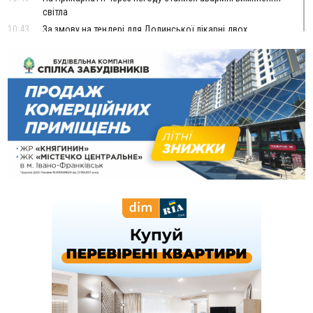
світла
10:43
За змову на тендері для Долинської лікарні двох
підприємців оштрафували на 272 тисячі гривень
10:09
Яремчанський суд виніс вирок чоловіку, який у Буковелі
вкрав із супермаркету пляшку віскі за 8,5 тисяч
09:53
В урочищі біля Галича археологи відкопали давньоруську
вагову гирку XII–XIII століть
09:39
У Франківську медики провели серію складних операцій
на аорті
Вчора
22:22
У Богородчанах на "зебрі" водій Audi наїхав на
ФОТО
хлопчика з велосипедом
21:01
Загальна площа всіх книгарень України - трохи більше ніж 6
футбольних полів
20:47
На "зебрі" у Франківську два мотоциклісти збили жінку
18:55
Прикарпаття серед лідерів за будівництвом новобудов і
рекордсмен за зростанням цін на житло
16:48
Де безпечно купатися на Прикарпатті?
ВІДЕО
16:20
У Франківську дружина загиблого воїна створила