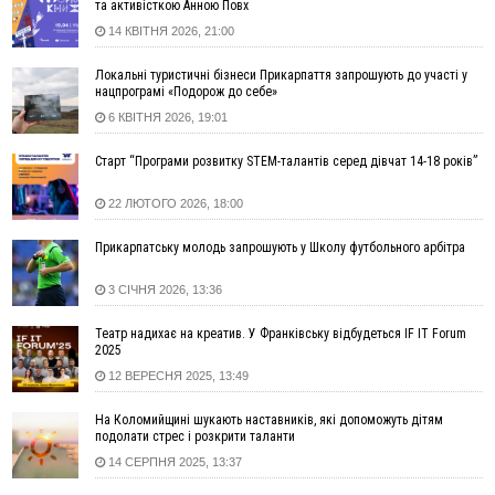
та активісткою Анною Повх
15:54
Прикарпатець прийшов у Пенсійний та заявив поліції про
14 КВІТНЯ 2026, 21:00
гранату, бо йому не нарахували пенсію
14:59
У Болгарії затримали прикарпатця, який виготовляв
Локальні туристичні бізнеси Прикарпаття запрошують до участі у
нацпрограмі «Подорож до себе»
наркотики для міжнародного синдикату
6 КВІТНЯ 2026, 19:01
14:47
Стефанішина отримала нову підозру. Їй обирають
запобіжний захід
Старт “Програми розвитку STEM-талантів серед дівчат 14-18 років”
14:02
«Пілот з Лондона» видурив у жительки Коломийщини
майже 64 тисячі гривень
22 ЛЮТОГО 2026, 18:00
13:13
У четвер на Прикарпатті очікується сильна спека до 39°
Прикарпатську молодь запрошують у Школу футбольного арбітра
13:00
На Снятинщині спіймали чоловіка, який зливав з цистерни
у полі невідому речовину
3 СІЧНЯ 2026, 13:36
12:29
У МОЗ змінили підхід до госпіталізації та оновили правила
роботи стаціонарів
Театр надихає на креатив. У Франківську відбудеться IF IT Forum
12:07
На межі Прикарпаття і Тернопільщини невідомі засипали
2025
русло Золотої Липи та облаштували переправу
12 ВЕРЕСНЯ 2025, 13:49
11:44
У Франківську та Яремче зафіксували нові температурні
На Коломийщині шукають наставників, які допоможуть дітям
рекорди
подолати стрес і розкрити таланти
11:17
Росія вдарила по Харкову "Бандероллю": є постраждалі,
14 СЕРПНЯ 2025, 13:37
пошкоджено цивільне підприємство