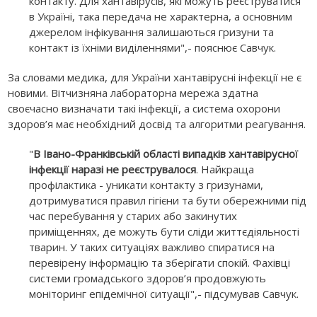
контакту. Для хантавірусів, які можуть реєструватися
в Україні, така передача не характерна, а основним
джерелом інфікування залишаються гризуни та
контакт із їхніми виділеннями",- пояснює Савчук.
За словами медика, для України хантавірусні інфекції не є
новими. Вітчизняна лабораторна мережа здатна
своєчасно визначати такі інфекції, а система охорони
здоров’я має необхідний досвід та алгоритми реагування.
"
В Івано-Франківській області випадків хантавірусної
інфекції наразі не реєструвалося
. Найкраща
профілактика - уникати контакту з гризунами,
дотримуватися правил гігієни та бути обережними під
час перебування у старих або закинутих
приміщеннях, де можуть бути сліди життєдіяльності
тварин. У таких ситуаціях важливо спиратися на
перевірену інформацію та зберігати спокій. Фахівці
системи громадського здоров’я продовжують
моніторинг епідемічної ситуації",- підсумував Савчук.