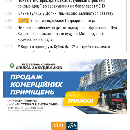
15:58
Понад 9 тис. прикарпатських вступників отримали
рекомендації до зарахування на бакалаврат у ВНЗ
15:28
Кілька вулиць у Долині тимчасово залишаться без газу
15:02
У Старуні відбулася Патріарша проща
ФОТО
14:35
Не знає англійську на достатньому рівні. Франківець Лев
Кишакевич не зможе стати суддею Міжнародного
кримінального суду
14:14
У Ворохті проведуть Кубок ФЛСУ зі стрибків на лижах,
пам'яті оборонця Богдана Бухонка
13:30
На Калущині розшукали чоловіка, який три дні
ФОТО
блукав у лісі
13:14
Боднар розповів про реакцію влади Польщі на атаки на
українців та про зміни після 23 серпня
12:31
"Едельвейси" щемливо привітали рідну Коломию з
ВІДЕО
Днем міста
11:55
Вчора у Франківську, Коломиї, Долині та Яремче
зафіксували рекордну спеку
11:45
У Надвірній п'яна жінка побила малолітнього хлопчика: суд
призначив штраф і 30 тисяч компенсації
11:17
У басейні Дністра встановилася гідрологічна посуха - рівні