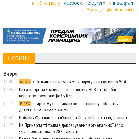
Читайте нас у
Facebook
,
Telegram
та
Instagram
.
Завжди цікаві новини!
НОВИНИ
Вчора
18:46
У Польщі невідомі скоїли наругу над могилою УПА
ФОТО
17:45
Сили оборони уразила Ярославський НПЗ та кораблі
берегової охорони фсб у Керчі
17:17
Скарби Музею писанкового розпису побачать
ВІДЕО
далеко за межами Коломиї
16:42
Поблизу Франківська п'яний на Chevrolet втікав від поліції
16:27
На Прикарпатті триває декларування вогнепальної зброї:
уже зареєстровано 282 одиниці