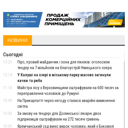
НОВИНИ
Сьогодні
13:25
Пірс, ігровий майданчик і зона для пікніків: оголосили
тендер на 7 мільйонів на благоустрій Німецького озера
12:14
У Калуші на озері в міському парку масово загинули
качки та риба
11:18
Майстра лісу з Верховинщини оштрафували на 600 тисяч за
переправлення чоловіків до Румунії
10:49
На Прикарпатті через негоду сталися аварійні вимкнення
світла
10:43
За змову на тендері для Долинської лікарні двох
підприємців оштрафували на 272 тисячі гривень
10:09
Яремчанський суд виніс вирок чоловіку, який у Буковелі