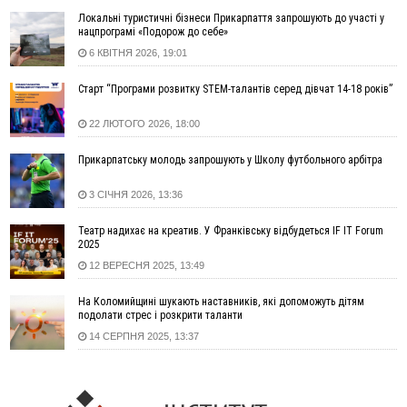
зафіксували рекордну спеку
Локальні туристичні бізнеси Прикарпаття запрошують до участі у
нацпрограмі «Подорож до себе»
10:02
Змушував надсилати інтимні фото: на Прикарпатті
затримали підозрюваного у розбещенні малолітньої
6 КВІТНЯ 2026, 19:01
09:22
АМКУ розпочав справу проти Гвіздецької селищної ради
Старт “Програми розвитку STEM-талантів серед дівчат 14-18 років”
через різні ставки земельного податку
08:54
Синоптики попереджають про значний дощ на Прикарпатті
22 ЛЮТОГО 2026, 18:00
до кінця п'ятниці
08:45
Нафтогазову площу на межі Прикарпаття та Львівщини
Прикарпатську молодь запрошують у Школу футбольного арбітра
повторно виставили на аукціон за 830 млн
3 СІЧНЯ 2026, 13:36
06 Серпня
Театр надихає на креатив. У Франківську відбудеться IF IT Forum
18:46
У Польщі невідомі скоїли наругу над могилою УПА
ФОТО
2025
17:45
Сили оборони уразила Ярославський НПЗ та кораблі
12 ВЕРЕСНЯ 2025, 13:49
берегової охорони фсб у Керчі
17:17
Скарби Музею писанкового розпису побачать
ВІДЕО
На Коломийщині шукають наставників, які допоможуть дітям
далеко за межами Коломиї
подолати стрес і розкрити таланти
16:42
Поблизу Франківська п'яний на Chevrolet втікав від поліції
14 СЕРПНЯ 2025, 13:37
16:27
На Прикарпатті триває декларування вогнепальної зброї:
уже зареєстровано 282 одиниці
15:58
Понад 9 тис. прикарпатських вступників отримали