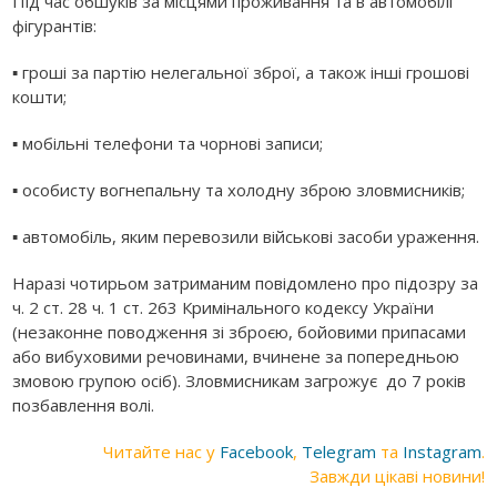
Під час обшуків за місцями проживання та в автомобілі
фігурантів:
▪ гроші за партію нелегальної зброї, а також інші грошові
кошти;
▪ мобільні телефони та чорнові записи;
▪ особисту вогнепальну та холодну зброю зловмисників;
▪ автомобіль, яким перевозили військові засоби ураження.
Наразі чотирьом затриманим повідомлено про підозру за
ч. 2 ст. 28 ч. 1 ст. 263 Кримінального кодексу України
(незаконне поводження зі зброєю, бойовими припасами
або вибуховими речовинами, вчинене за попередньою
змовою групою осіб). Зловмисникам загрожує до 7 років
позбавлення волі.
Читайте нас у
Facebook
,
Telegram
та
Instagram
.
Завжди цікаві новини!