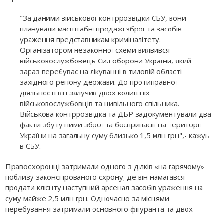
"За даними військової контррозвідки СБУ, вони
планували масштабні продажі зброї та засобів
ураження представникам криміналітету.
Організатором незаконної схеми виявився
військовослужбовець Сил оборони України, який
зараз перебуває на лікуванні в тиловій області
західного регіону держави. До протиправної
діяльності він залучив двох колишніх
військовослужбовців та цивільного спільника.
Військова контррозвідка та ДБР задокументували два
факти збуту ними зброї та боєприпасів на території
України на загальну суму близько 1,5 млн грн",- кажуь
в СБУ.
Правоохоронці затримали одного з ділків «на гарячому»
поблизу законспірованого схрону, де він намагався
продати клієнту наступний арсенал засобів ураження на
суму майже 2,5 млн грн. Одночасно за місцями
перебування затримали основного фігуранта та двох