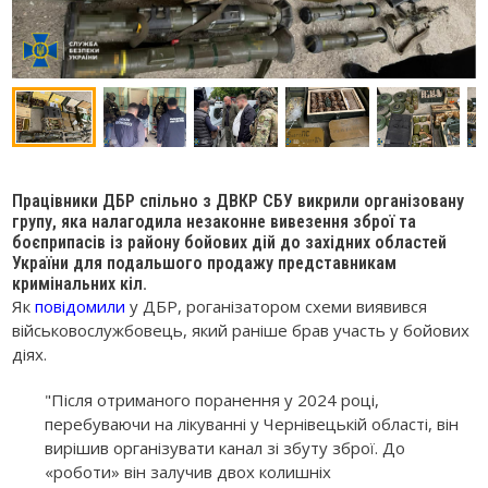
Працівники ДБР спільно з ДВКР СБУ викрили організовану
групу, яка налагодила незаконне вивезення зброї та
боєприпасів із району бойових дій до західних областей
України для подальшого продажу представникам
кримінальних кіл.
Як
повідомили
у ДБР, роганізатором схеми виявився
військовослужбовець, який раніше брав участь у бойових
діях.
"Після отриманого поранення у 2024 році,
перебуваючи на лікуванні у Чернівецькій області, він
вирішив організувати канал зі збуту зброї. До
«роботи» він залучив двох колишніх