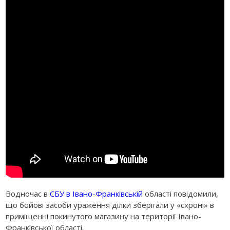
Водночас в
СБУ в Івано-Франківській
області повідомили,
що бойові засоби ураження ділки зберігали у «схроні» в
приміщенні покинутого магазину на території Івано-
Франківської області.