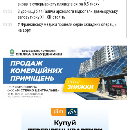
вкрав із супермаркету пляшку віскі за 8,5 тисяч
09:53
В урочищі біля Галича археологи відкопали давньоруську
вагову гирку XII–XIII століть
09:39
У Франківську медики провели серію складних операцій
на аорті
Вчора
22:22
У Богородчанах на "зебрі" водій Audi наїхав на
ФОТО
хлопчика з велосипедом
21:01
Загальна площа всіх книгарень України - трохи більше ніж 6
футбольних полів
20:47
На "зебрі" у Франківську два мотоциклісти збили жінку
18:55
Прикарпаття серед лідерів за будівництвом новобудов і
рекордсмен за зростанням цін на житло
16:48
Де безпечно купатися на Прикарпатті?
ВІДЕО
16:20
У Франківську дружина загиблого воїна створила
організацію «КОД 7'Я», аби підтримувати військових та їхні
сім'ї
15:57
У Коломиї на одній з вулиць встановлять комплекс
автоматичної фіксації швидкості