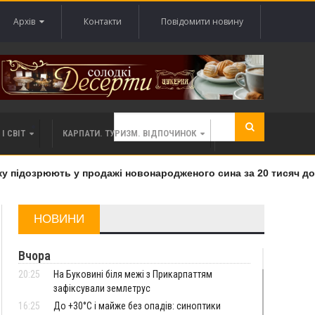
Архів
Контакти
Повідомити новину
І СВІТ
КАРПАТИ. ТУРИЗМ. ВІДПОЧИНОК
підозрюють у продажі новонародженого сина за 20 тисяч долар
НОВИНИ
Вчора
20:25
На Буковині біля межі з Прикарпаттям
зафіксували землетрус
16:25
До +30°C і майже без опадів: синоптики