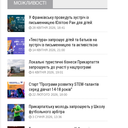
житло
МОЖЛИВОСТІ
16:48
Де безпечно купатися на Прикарпатті?
ВІДЕО
16:20
У Франківську дружина загиблого воїна
У Франківську проведуть зустріч із
створила організацію «КОД 7'Я», аби
письменницею Юлітою Ран для дітей:
підтримувати військових та їхні сім'ї
говоритимуть про серію книг про Мавку
28 КВІТНЯ 2026, 18:41
15:57
У Коломиї на одній з вулиць встановлять
комплекс автоматичної фіксації швидкості
«Текстура» запрошує дітей та батьків на
зустріч із письменницею та активісткою
15:29
Війна забрала життя трьох воїнів з
Анною Повх
14 КВІТНЯ 2026, 21:00
Прикарпаття
15:00
На Закарпатті викрили масштабну схему
Локальні туристичні бізнеси Прикарпаття
незаконного виключення
запрошують до участі у нацпрограмі
військовозобов’язаних з обліку
«Подорож до себе»
6 КВІТНЯ 2026, 19:01
14:31
«Багато питань буде знято». На громадських
слуханнях в Яремче обговорили, як вирішити
Старт “Програми розвитку STEM-талантів
питання джипінгу в Карпатах
серед дівчат 14-18 років”
22 ЛЮТОГО 2026, 18:00
13:54
5 «тихих» хвороб, які виявляє профілактичне
обстеження
Прикарпатську молодь запрошують у Школу
13:30
На Надрічній тривають останні
ФОТО
футбольного арбітра
приготування до нового руху
3 СІЧНЯ 2026, 13:36
12:57
У Франківську зафіксували найбільшу спеку за