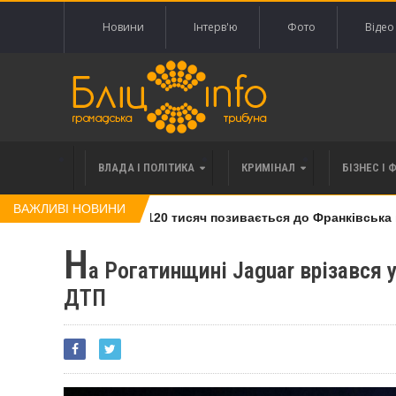
Новини
Інтерв'ю
Фото
Відео
ВЛАДА І ПОЛІТИКА
КРИМІНАЛ
БІЗНЕС І 
ВАЖЛИВІ НОВИНИ
лі права вимоги за 120 тисяч позивається до Франківська на п
Н
а Рогатинщині Jaguar врізався у
ДТП