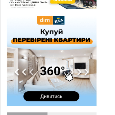
10:43
За змову на тендері для Долинської лікарні
двох підприємців оштрафували на 272 тисячі
гривень
10:09
Яремчанський суд виніс вирок чоловіку, який
у Буковелі вкрав із супермаркету пляшку віскі
за 8,5 тисяч
09:53
В урочищі біля Галича археологи відкопали
давньоруську вагову гирку XII–XIII століть
09:39
У Франківську медики провели серію
складних операцій на аорті
07 Серпня
22:22
У Богородчанах на "зебрі" водій Audi
ФОТО
наїхав на хлопчика з велосипедом
21:01
Загальна площа всіх книгарень України - трохи
більше ніж 6 футбольних полів
20:47
На "зебрі" у Франківську два мотоциклісти
збили жінку
18:55
Прикарпаття серед лідерів за будівництвом
новобудов і рекордсмен за зростанням цін на