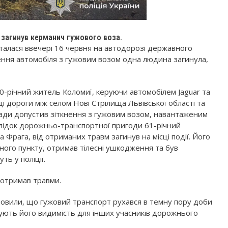
 загинув керманич гужового воза.
сталася ввечері 16 червня на автодорозі державного
нення автомобіля з гужовим возом одна людина загинула,
-річний житель Коломиї, керуючи автомобілем Jaguar та
і дороги між селом Нові Стрілища Львівської області та
ади допустив зіткнення з гужовим возом, навантаженим
аслідок дорожньо-транспортної пригоди 61-річний
Фрага, від отриманих травм загинув на місці події. Його
ного пункту, отримав тілесні ушкодження та був
ть у поліції.
й отримав травми.
ановили, що гужовий транспорт рухався в темну пору доби
чують його видимість для інших учасників дорожнього